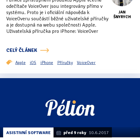
Funkce zpřístupnění produktů Apple včetně
Tipy & triky
(17)
odečítače VoiceOver jsou integrovány přímo v
systému. Proto je i oficiální nápověda k
JAN
ŠNYRYCH
VoiceOveru součástí běžné uživatelské příručky
a je dostupná na webu společnosti Apple.
Hledání
Uživatelská příručka pro iPhone: VoiceOver
CELÝ ČLÁNEK
Apple
iOS
iPhone
Příručky
VoiceOver
ASISTIVNÍ SOFTWARE
před 9 roky
10.6.2017