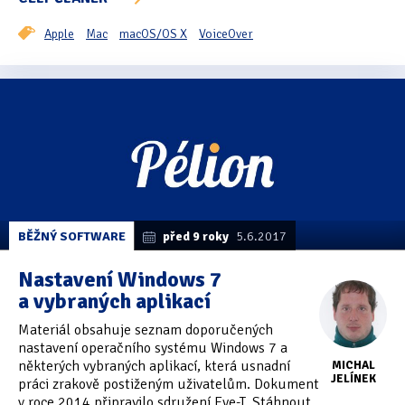
Apple
Mac
macOS/OS X
VoiceOver
BĚŽNÝ SOFTWARE
před 9 roky
5.6.2017
Nastavení Windows 7
a vybraných aplikací
Materiál obsahuje seznam doporučených
nastavení operačního systému Windows 7 a
některých vybraných aplikací, která usnadní
MICHAL
JELÍNEK
práci zrakově postiženým uživatelům. Dokument
v roce 2014 připravilo sdružení Eye-T. Stáhnout