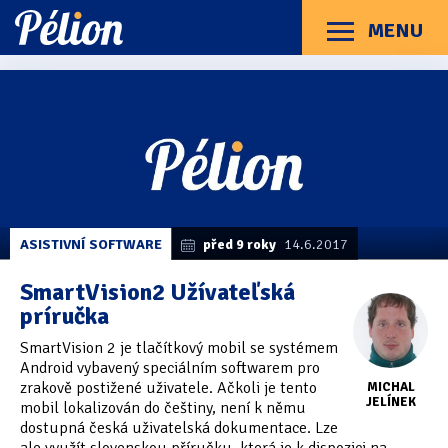
Přejít
Přejít
Přejít
na
na
na
MENU
Menu
štítky
kategorie
obsah
Články
Příručky
O Pélionu
Kontakt
Články
Kategorie článků
z
Dotazníky
(3)
kategorie
Software
Hardware
(163)
Braillské řádky
(31)
ASISTIVNÍ SOFTWARE
před 9 roky
14.6.2017
Lupy
(8)
SmartVision2 Užívateľská
príručka
Mobilní zařízení
(85)
SmartVision 2 je tlačítkový mobil se systémem
Počítače a notebooky
(66)
Android vybavený speciálním softwarem pro
zrakově postižené uživatele. Ačkoli je tento
MICHAL
Zápisníky
(7)
JELÍNEK
mobil lokalizován do češtiny, není k němu
dostupná česká uživatelská dokumentace. Lze
Názory & zkušenosti
(143)