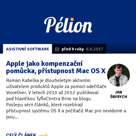
ASISTIVNÍ SOFTWARE
před 9 roky
6.6.2017
Apple jako kompenzační
pomůcka, přístupnost Mac OS X
Roman Kabelka je dlouholetým aktivním
uživatelem produktů Apple za pomoci odečítače
VoiceOver. V letech 2010 až 2012 publikoval
JAN
ŠNYRYCH
pod hlavičkou TyfloCentra Brno na blogu
Poslepu sérii článků, které rozebírají
přístupnost systému OS X a počítačů Mac pro nevidomé a
jsou...
CELÝ ČLÁNEK