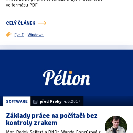
ve formátu PDF
CELÝ ČLÁNEK
Eye-T
Windows
SOFTWARE
před 9 roky
4.6.2017
Základy práce na počítači bez
kontroly zrakem
Mgr. Radek Seifert a RNDr. Wanda Gonzúrová z