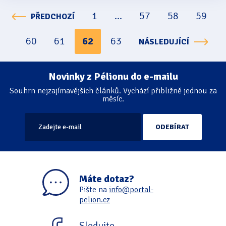
1
...
57
58
59
PŘEDCHOZÍ
Stránkování
60
61
62
63
NÁSLEDUJÍCÍ
Novinky z Pélionu do e-mailu
Souhrn nejzajímavějších článků. Vychází přibližně jednou za
měsíc.
Máte dotaz?
Pište na
info@portal-
pelion.cz
Sledujte