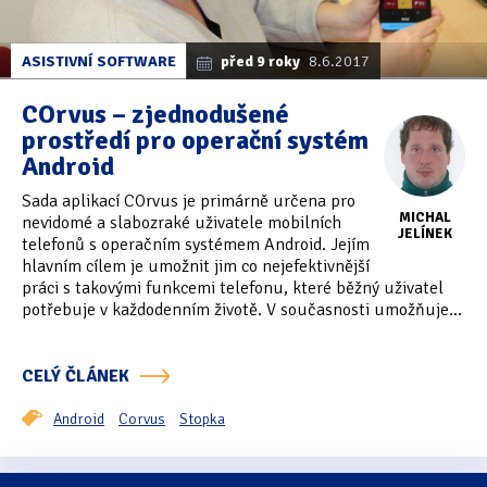
ASISTIVNÍ SOFTWARE
před 9 roky
8.6.2017
COrvus – zjednodušené
prostředí pro operační systém
Android
Sada aplikací COrvus je primárně určena pro
MICHAL
nevidomé a slabozraké uživatele mobilních
JELÍNEK
telefonů s operačním systémem Android. Jejím
hlavním cílem je umožnit jim co nejefektivnější
práci s takovými funkcemi telefonu, které běžný uživatel
potřebuje v každodenním životě. V současnosti umožňuje...
CELÝ ČLÁNEK
Android
Corvus
Stopka