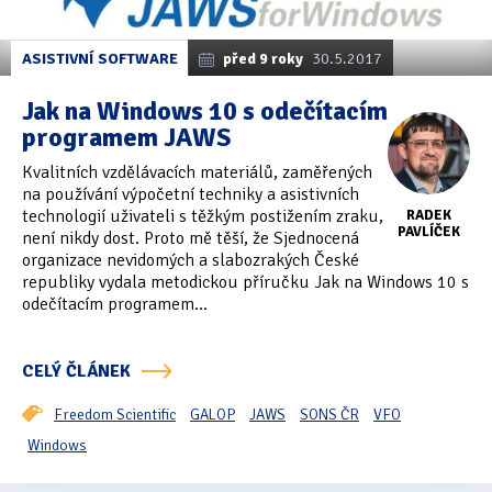
ASISTIVNÍ SOFTWARE
před 9 roky
30.5.2017
Jak na Windows 10 s odečítacím
programem JAWS
Kvalitních vzdělávacích materiálů, zaměřených
na používání výpočetní techniky a asistivních
technologií uživateli s těžkým postižením zraku,
RADEK
PAVLÍČEK
není nikdy dost. Proto mě těší, že Sjednocená
organizace nevidomých a slabozrakých České
republiky vydala metodickou příručku Jak na Windows 10 s
odečítacím programem...
CELÝ ČLÁNEK
Freedom Scientific
GALOP
JAWS
SONS ČR
VFO
Windows