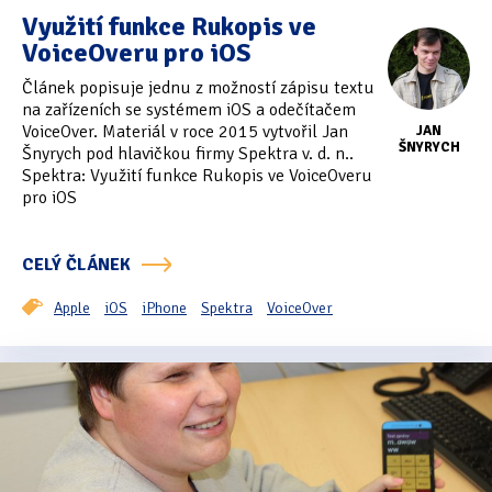
Využití funkce Rukopis ve
VoiceOveru pro iOS
Článek popisuje jednu z možností zápisu textu
na zařízeních se systémem iOS a odečítačem
VoiceOver. Materiál v roce 2015 vytvořil Jan
JAN
ŠNYRYCH
Šnyrych pod hlavičkou firmy Spektra v. d. n..
Spektra: Využití funkce Rukopis ve VoiceOveru
pro iOS
CELÝ ČLÁNEK
Apple
iOS
iPhone
Spektra
VoiceOver