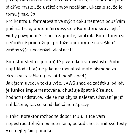
po dopsání takřka každého dokumentu či e mailu. Ač jsem
si dříve myslel, že určité chyby nedělám, ukázalo se, že je
tomu jinak. 😉
Pro kontrolu formátování ve svých dokumentech používám
jiné nástroje, proto mám obvykle v Korektoru související
volby povypínané. Jsou-li zapnuté, kontrola Korektorem se
neúměrně prodlužuje, protože upozorňuje na veškeré
změny výše uvedených vlastností.
Korektor sleduje jen určité jevy, nikoli souvislosti. Proto
například ohlašuje jako nesrovnalost malé písmeno za
zkratkou s tečkou (tzv. atd. např. apod.).
Jak jsem uvedl v textu výše, JAWS snad od začátku, od kdy
je funkce implementována, ohlašuje špatně číselnou
hodnotu odstavce, kde se má chyba nalézat. Chování je již
nahlášeno, tak se snad dočkáme nápravy.
Funkci Korektor rozhodně doporučuji. Bude Vám
nepostradatelným pomocníkem, pokud chcete mít své texty
v co nejlepším pořádku.