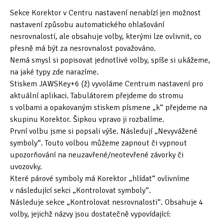
Sekce Korektor v Centru nastavení nenabízí jen možnost
nastavení způsobu automatického ohlašování
nesrovnalostí, ale obsahuje volby, kterými lze ovlivnit, co
přesně má být za nesrovnalost považováno.
Nemá smysl si popisovat jednotlivé volby, spíše si ukážeme,
na jaké typy zde narazíme.
Stiskem JAWSKey+6 (ž) vyvoláme Centrum nastavení pro
aktuální aplikaci. Tabulátorem přejdeme do stromu
s volbami a opakovaným stiskem písmene „k“ přejdeme na
skupinu Korektor. Šipkou vpravo ji rozbalíme.
První volbu jsme si popsali výše. Následují „Nevyvážené
symboly“. Touto volbou můžeme zapnout či vypnout
upozorňování na neuzavřené/neotevřené závorky či
uvozovky.
Které párové symboly má Korektor „hlídat“ ovlivníme
v následující sekci „Kontrolovat symboly“.
Následuje sekce „Kontrolovat nesrovnalosti“. Obsahuje 4
volby, jejichž názvy jsou dostatečně vypovídající: