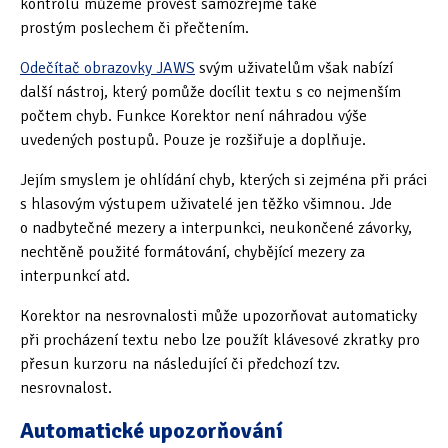
kontrolu můžeme provést samozřejmě také
prostým poslechem či přečtením.
Oficiální materiály
(57)
Odečítač obrazovky JAWS
svým uživatelům však nabízí
Pozvánky & oznámení
(67)
další nástroj, který pomůže docílit textu s co nejmenším
počtem chyb. Funkce Korektor není náhradou výše
Pracuji sluchem
(564)
uvedených postupů. Pouze je rozšiřuje a doplňuje.
Pracuji sluchem a hmatem
(566)
Jejím smyslem je ohlídání chyb, kterých si zejména při práci
s hlasovým výstupem uživatelé jen těžko všimnou. Jde
Pracuji zrakem
(456)
o nadbytečné mezery a interpunkci, neukončené závorky,
nechtěně použité formátování, chybějící mezery za
Pracuji zrakem a sluchem
(515)
interpunkcí atd.
Služby
(115)
Korektor na nesrovnalosti může upozorňovat automaticky
při procházení textu nebo lze použít klávesové zkratky pro
Software
(503)
přesun kurzoru na následující či předchozí tzv.
Asistivní software
(428)
nesrovnalost.
Běžný software
(284)
Automatické upozorňování