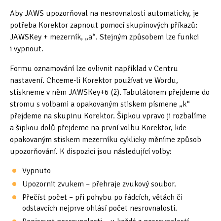
Tipy & triky
(17)
Aby JAWS upozorňoval na nesrovnalosti automaticky, je
potřeba Korektor zapnout pomocí skupinových příkazů:
JAWSKey + mezerník, „a“. Stejným způsobem lze funkci
Hledání
i vypnout.
Formu oznamování lze ovlivnit například v Centru
nastavení. Chceme-li Korektor používat ve Wordu,
stiskneme v něm JAWSKey+6 (ž). Tabulátorem přejdeme do
stromu s volbami a opakovaným stiskem písmene „k“
přejdeme na skupinu Korektor. Šipkou vpravo ji rozbalíme
a šipkou dolů přejdeme na první volbu Korektor, kde
opakovaným stiskem mezerníku cyklicky měníme způsob
upozorňování. K dispozici jsou následující volby:
Vypnuto
Upozornit zvukem – přehraje zvukový soubor.
Přečíst počet – při pohybu po řádcích, větách či
odstavcích nejprve ohlásí počet nesrovnalostí.