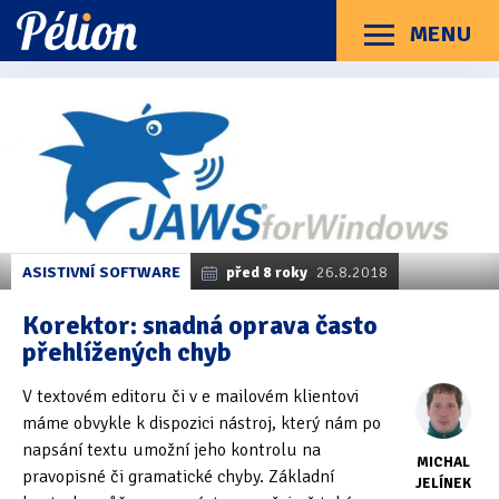
Přejít
Přejít
Přejít
na
na
na
MENU
Menu
štítky
kategorie
obsah
Články
Příručky
O Pélionu
Kontakt
Kategorie článků
Dotazníky
(3)
Hardware
(163)
Braillské řádky
(31)
ASISTIVNÍ SOFTWARE
před 8 roky
26.8.2018
Lupy
(8)
Korektor: snadná oprava často
přehlížených chyb
Mobilní zařízení
(85)
V textovém editoru či v e mailovém klientovi
Počítače a notebooky
(66)
máme obvykle k dispozici nástroj, který nám po
Zápisníky
(7)
napsání textu umožní jeho kontrolu na
MICHAL
pravopisné či gramatické chyby. Základní
JELÍNEK
Názory & zkušenosti
(143)