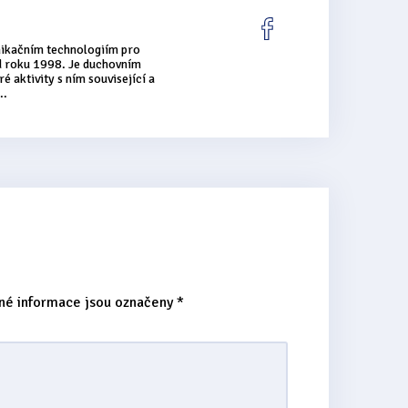
nikačním technologiím pro
od roku 1998. Je duchovním
é aktivity s ním související a
..
né informace jsou označeny
*