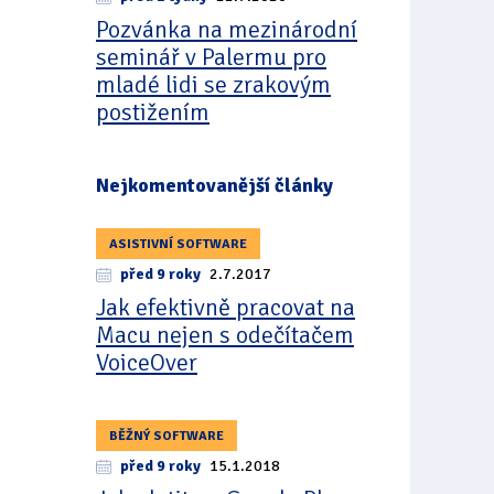
Pozvánka na mezinárodní
seminář v Palermu pro
mladé lidi se zrakovým
postižením
Nejkomentovanější články
ASISTIVNÍ SOFTWARE
před 9 roky
2.7.2017
Jak efektivně pracovat na
Macu nejen s odečítačem
VoiceOver
BĚŽNÝ SOFTWARE
před 9 roky
15.1.2018