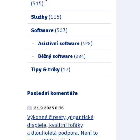
(515)
Služby
(115)
Software
(503)
Asistivní software
(428)
Běžný software
(284)
Tipy & triky
(17)
Poslední komentáře
21.9.2025 8:36
Výkonné čipsety, gigantické
displeje, kvalitní foťáky
a dlouholetá podpora. Není to