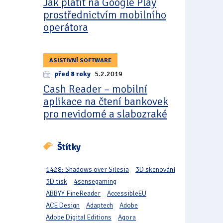
Jak platit na Google Play
prostřednictvím mobilního
operátora
ASISTIVNÍ SOFTWARE
před 8 roky
5.2.2019
Cash Reader – mobilní
aplikace na čtení bankovek
pro nevidomé a slabozraké
Štítky
1428: Shadows over Silesia
3D skenování
3D tisk
4sensegaming
ABBYY FineReader
AccessibleEU
ACE Design
Adaptech
Adobe
Adobe Digital Editions
Agora