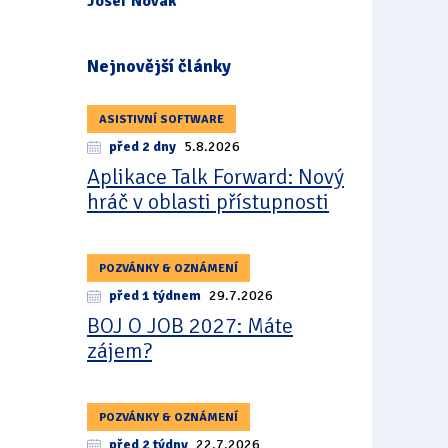
Josef Novák
Nejnovější články
ASISTIVNÍ SOFTWARE
před 2 dny
5.8.2026
Aplikace Talk Forward: Nový
hráč v oblasti přístupnosti
POZVÁNKY & OZNÁMENÍ
před 1 týdnem
29.7.2026
BOJ O JOB 2027: Máte
zájem?
POZVÁNKY & OZNÁMENÍ
před 2 týdny
22.7.2026