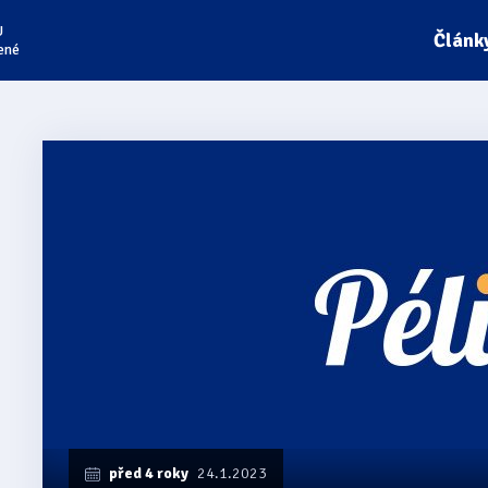
U
Článk
ené
před 4 roky
24.1.2023