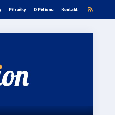
y
Příručky
O Pélionu
Kontakt