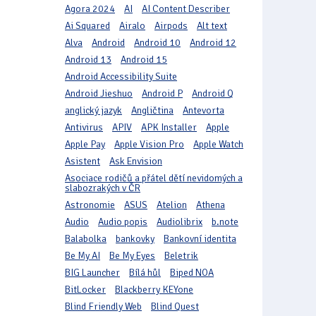
Agora 2024
AI
AI Content Describer
Ai Squared
Airalo
Airpods
Alt text
Alva
Android
Android 10
Android 12
Android 13
Android 15
Android Accessibility Suite
Android Jieshuo
Android P
Android Q
anglický jazyk
Angličtina
Antevorta
Antivirus
APIV
APK Installer
Apple
Apple Pay
Apple Vision Pro
Apple Watch
Asistent
Ask Envision
Asociace rodičů a přátel dětí nevidomých a
slabozrakých v ČR
Astronomie
ASUS
Atelion
Athena
Audio
Audio popis
Audiolibrix
b.note
Balabolka
bankovky
Bankovní identita
Be My AI
Be My Eyes
Beletrik
BIG Launcher
Bílá hůl
Biped NOA
BitLocker
Blackberry KEYone
Blind Friendly Web
Blind Quest