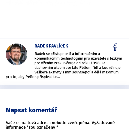
Oficiální materiály
(57)
Pozvánky & oznámení
(67)
Pracuji sluchem
(564)
RADEK PAVLÍČEK
Pracuji sluchem a hmatem
(566)
Radek se přístupnosti a informačním a
komunikačním technologiím pro uživatele s těžkým
Pracuji zrakem
(456)
postižením zraku věnuje od roku 1998. Je
duchovním otcem portálu Pélion, řídí a koordinuje
veškeré aktivity s ním související a dělá maximum
Pracuji zrakem a sluchem
(515)
pro to, aby Pélion přispíval ke...
Služby
(115)
Software
(503)
Napsat komentář
Asistivní software
(428)
Běžný software
(284)
Vaše e-mailová adresa nebude zveřejněna.
Vyžadované
informace jsou označeny
*