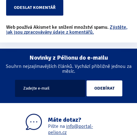
Web používá Akismet ke snížení množství spamu.
Zjistěte,
jak jsou zpracovávány údaje z komentářů.
Novinky z Pélionu do e-mailu
Souhrn nejzajímavějších článků. Vychází přibližně jednou za
měsíc.
Máte dotaz?
Pište na
info@portal-
pelion.cz