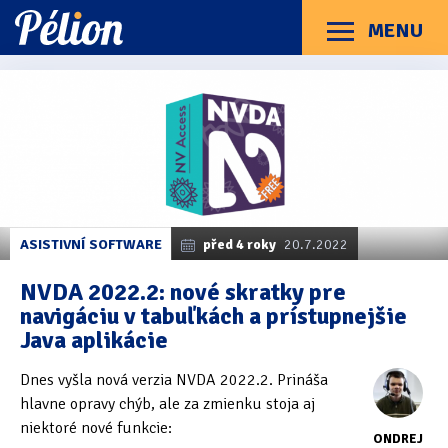
Přejít
Přejít
Přejít
na
na
na
MENU
Menu
štítky
kategorie
obsah
Články
Příručky
O Pélionu
Kontakt
Kategorie článků
Dotazníky
(3)
Hardware
(163)
Braillské řádky
(31)
ASISTIVNÍ SOFTWARE
před 4 roky
20.7.2022
Lupy
(8)
NVDA 2022.2: nové skratky pre
navigáciu v tabuľkách a prístupnejšie
Mobilní zařízení
(85)
Java aplikácie
Počítače a notebooky
(66)
Dnes vyšla nová verzia NVDA 2022.2. Prináša
Zápisníky
(7)
hlavne opravy chýb, ale za zmienku stoja aj
niektoré nové funkcie:
ONDREJ
Názory & zkušenosti
(143)