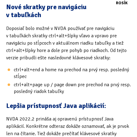
ROSÍK
Nové skratky pre navigáciu
Oficiální materiály
(57)
v tabuľkách
Pozvánky & oznámení
(67)
Doposiaľ bolo možné v NVDA používať pre navigáciu
v tabuľkách skratky ctrl+alt+šípky vľavo a vpravo pre
Pracuji sluchem
(564)
navigáciu po stĺpcoch v aktuálnom riadku tabuľky a tiež
ctrl+alt+šípky hore a dole pre pohyb po riadkoch. Od tejto
Pracuji sluchem a hmatem
(566)
verzie pribudli ešte nasledovné klávesové skratky:
Pracuji zrakem
(456)
ctrl+alt+end a home na prechod na prvý resp. posledný
stĺpec
Pracuji zrakem a sluchem
(515)
ctrl+alt+page up / page down pre prechod na prvý resp.
Služby
(115)
posledný riadok tabuľky
Software
(503)
Lepšia prístupnosť Java aplikácií:
Asistivní software
(428)
NVDA 2022.2 prináša aj opravenú prístupnosť Java
aplikácií. Konkrétne odteraz dokáže oznamovať, ak je prvok
Běžný software
(284)
len na čítanie. Tiež dokáže prečítať klávesové skratky