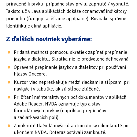
priradené k prvku, prípadne stav prvku zapnuté / vypnuté.
Tipy & triky
(17)
Takisto už v Java aplikáciách dokáže oznamovať indikátory
priebehu (funguje aj čítanie aj pípanie). Rovnako správne
identifikuje okná aplikácie.
Hledání
Z ďalších noviniek vyberáme:
Pridaná možnosť pomocou skratiek zapínať prepínanie
jazyka a dialektu. Skratka nie je predvolene definovaná.
Opravené prepínanie jazykov a dialektov pri používaní
hlasov Onecore.
Kurzor viac nepreskakuje medzi riadkami a stĺpcami pri
navigácii v tabuľke, ak sú stĺpce zlúčené.
Pri čítaní neinteraktívnych pdf dokumentov v aplikácii
Adobe Reader, NVDA oznamuje typ a stav
formulárových prvkov (napríklad prepínačov
a začiarkávacích polí).
Zamknuté tlačidlá myši sú automaticky odomknuté po
ukončení NVDA. Doteraz ostávali zamknuté.