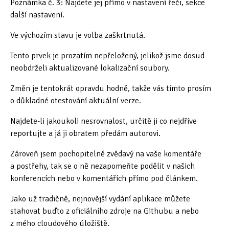
Poznámka č. 3: Najdete jej přímo v nastavení řeči, sekce
další nastavení.
Ve výchozím stavu je volba zaškrtnutá.
Tento prvek je prozatím nepřeložený, jelikož jsme dosud
neobdrželi aktualizované lokalizační soubory.
Změn je tentokrát opravdu hodně, takže vás tímto prosím
o důkladné otestování aktuální verze.
Najdete-li jakoukoli nesrovnalost, určitě ji co nejdříve
reportujte a já ji obratem předám autorovi.
Zároveň jsem pochopitelně zvědavý na vaše komentáře
a postřehy, tak se o ně nezapomeňte podělit v našich
konferencích nebo v komentářích přímo pod článkem.
Jako už tradičně, nejnovější vydání aplikace můžete
stahovat buďto z oficiálního zdroje na Githubu a nebo
z mého cloudového úložiště.