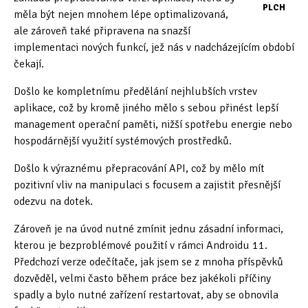
PLCH
měla být nejen mnohem lépe optimalizovaná,
Oficiální materiály
(57)
ale zároveň také připravena na snazší
implementaci nových funkcí, jež nás v nadcházejícím období
Pozvánky & oznámení
(67)
čekají.
Pracuji sluchem
(564)
Došlo ke kompletnímu předělání nejhlubších vrstev
aplikace, což by kromě jiného mělo s sebou přinést lepší
Pracuji sluchem a hmatem
(566)
management operační paměti, nižší spotřebu energie nebo
hospodárnější využití systémových prostředků.
Pracuji zrakem
(456)
Došlo k výraznému přepracování API, což by mělo mít
Pracuji zrakem a sluchem
(515)
pozitivní vliv na manipulaci s focusem a zajistit přesnější
odezvu na dotek.
Služby
(115)
Zároveň je na úvod nutné zmínit jednu zásadní informaci,
Software
(503)
kterou je bezproblémové použití v rámci Androidu 11.
Předchozí verze odečítače, jak jsem se z mnoha příspěvků
Asistivní software
(428)
dozvěděl, velmi často během práce bez jakékoli příčiny
Běžný software
(284)
spadly a bylo nutné zařízení restartovat, aby se obnovila