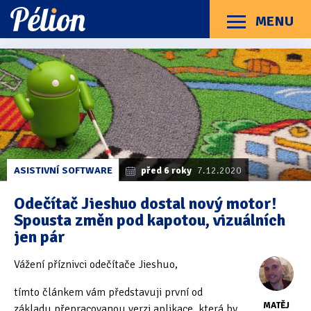
Přejít
Přejít
Přejít
na
na
na
MENU
Menu
štítky
kategorie
obsah
Články
Příručky
O Pélionu
Kontakt
Kategorie článků
Dotazníky
(3)
Hardware
(163)
Braillské řádky
(31)
ASISTIVNÍ SOFTWARE
před 6 roky
7.12.2020
Lupy
(8)
Odečítač Jieshuo dostal nový motor!
Spousta změn pod kapotou, vizuálních
Mobilní zařízení
(85)
jen pár
Počítače a notebooky
(66)
Vážení příznivci odečítače Jieshuo,
Zápisníky
(7)
tímto článkem vám představuji první od
MATĚJ
základu přepracovanou verzi aplikace, která by
Názory & zkušenosti
(143)