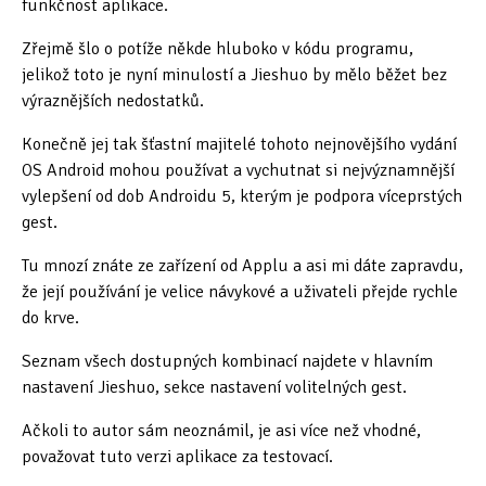
funkčnost aplikace.
Tipy & triky
(17)
Zřejmě šlo o potíže někde hluboko v kódu programu,
jelikož toto je nyní minulostí a Jieshuo by mělo běžet bez
výraznějších nedostatků.
Hledání
Konečně jej tak šťastní majitelé tohoto nejnovějšího vydání
OS Android mohou používat a vychutnat si nejvýznamnější
vylepšení od dob Androidu 5, kterým je podpora víceprstých
gest.
Tu mnozí znáte ze zařízení od Applu a asi mi dáte zapravdu,
že její používání je velice návykové a uživateli přejde rychle
do krve.
Seznam všech dostupných kombinací najdete v hlavním
nastavení Jieshuo, sekce nastavení volitelných gest.
Ačkoli to autor sám neoznámil, je asi více než vhodné,
považovat tuto verzi aplikace za testovací.