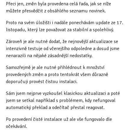
Přeci jen, změn byla provedena celá řada, jak se níže
můžete přesvědčit z obsáhlého seznamu novinek.
Proto na svém úložišti i nadále ponechávám update ze 17.
listopadu, který lze považovat za stabilní a spolehlivý.
Zároveň je ale nutné dodat, že nejnovější aktualizace se
intenzivně testuje od včerejšího odpoledne a dosud jsme
nenarazili na nějaké zásadnější nedostatky.
Samozřejmě je ale nutné přihlédnout k množství
provedených změn a proto tentokrát všem důrazně
doporučuji provést čistou instalaci.
Sám jsem nejprve vyzkoušel klasickou aktualizaci a poté
jsem se setkal například s problémem, kdy nefungoval
automatický překlad a odečítač přestal reagovat.
Po provedení čisté instalace už ale vše fungovalo dle
očekávání.