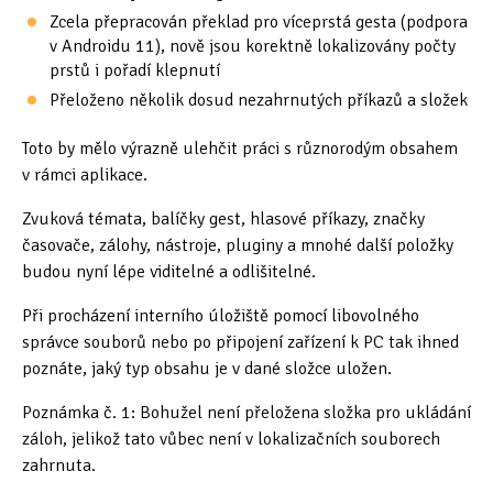
Zcela přepracován překlad pro víceprstá gesta (podpora
v Androidu 11), nově jsou korektně lokalizovány počty
prstů i pořadí klepnutí
Přeloženo několik dosud nezahrnutých příkazů a složek
Toto by mělo výrazně ulehčit práci s různorodým obsahem
v rámci aplikace.
Zvuková témata, balíčky gest, hlasové příkazy, značky
časovače, zálohy, nástroje, pluginy a mnohé další položky
budou nyní lépe viditelné a odlišitelné.
Při procházení interního úložiště pomocí libovolného
správce souborů nebo po připojení zařízení k PC tak ihned
poznáte, jaký typ obsahu je v dané složce uložen.
Poznámka č. 1: Bohužel není přeložena složka pro ukládání
záloh, jelikož tato vůbec není v lokalizačních souborech
zahrnuta.