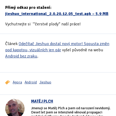
Přímý odkaz pro stažení:
jieshuo_international_2.0.20.12.05_test.apk – 5.9 MB
Vychutnejte si ¨“čerstvé plody“ naší práce!
Článek
Odečítač Jieshuo dostal nový motor! Spousta změn
pod kapotou, vizuálních jen pár
vyšel původně na webu
Android bez zraku
.
Agora
Android
Jieshuo
MATĚJ PLCH
Jmenuji se Matěj Plch a jsem od narození nevidomý.
Deset let jsem se intenzivně věnoval propagaci