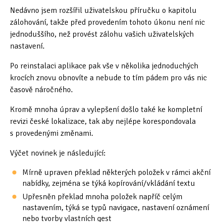
Nedávno jsem rozšířil uživatelskou příručku o kapitolu
zálohování, takže před provedením tohoto úkonu není nic
jednoduššího, než provést zálohu vašich uživatelských
nastavení.
Po reinstalaci aplikace pak vše v několika jednoduchých
krocích znovu obnovíte a nebude to tím pádem pro vás nic
časově náročného.
Kromě mnoha úprav a vylepšení došlo také ke kompletní
revizi české lokalizace, tak aby nejlépe korespondovala
s provedenými změnami.
Výčet novinek je následující:
Mírně upraven překlad některých položek v rámci akční
nabídky, zejména se týká kopírování/vkládání textu
Upřesněn překlad mnoha položek napříč celým
nastavením, týká se typů navigace, nastavení oznámení
nebo tvorby vlastních gest