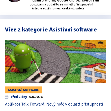
mobilní platformy Google Android, kterou sám
používám a podařilo se mi její přístupnostní
nástroje rozšířit mezi české uživatele.
Více z kategorie Asistivní software
ASISTIVNÍ SOFTWARE
před 2 dny
5.8.2026
Aplikace Talk Forward: Nový hráč v oblasti přístupnosti