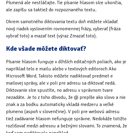
Písmená ale nestláčajte. Tie písanie hlasom síce ukončia,
Tipy & triky
(17)
ale zapíšu sa taktiež do rozpoznaného textu.
Okrem samotného diktovania textu doň môžete vkladať
Hledání
nový riadok vyslovením rovnomennej frázy, vyberať (fráza
vybrať toto) a mazať text (výraz Zmazať toto).
Kde všade môžete diktovať?
Písanie hlasom funguje v dlhších editačných poliach, ako je
napríklad telo e mailu alebo v textových editoroch Ako
Microsoft Word. Takisto môžete nadiktovať predmet e
mailovej správy, ale v poli pre adresu sa diktovať nedá.
Diktovanie síce spustíte, no adresu v správnom tvare
nezadáte. Je to z toho dôvodu, že @ prepíše ako slovo a nie
znak a za bodku automaticky vkladá medzeru a veľké
písmeno (aspoň v slovenčine). V poli pre webovú adresu
tiež zadávanie hlasom nefunguje správne. Nedokáže totižto
rozlišovať medzi adresou a bežnými slovami. To znamená, že
keď som nadiktovala napríklad