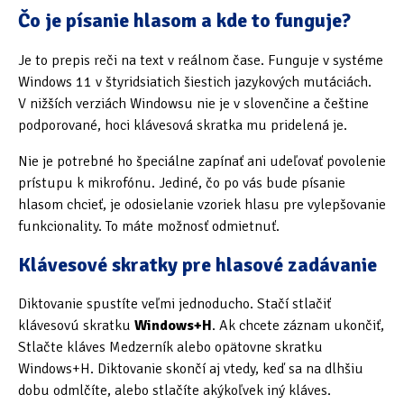
Čo je písanie hlasom a kde to funguje?
Oficiální materiály
(57)
Je to prepis reči na text v reálnom čase. Funguje v systéme
Pozvánky & oznámení
(67)
Windows 11 v štyridsiatich šiestich jazykových mutáciách.
V nižších verziách Windowsu nie je v slovenčine a češtine
Pracuji sluchem
(564)
podporované, hoci klávesová skratka mu pridelená je.
Pracuji sluchem a hmatem
(566)
Nie je potrebné ho špeciálne zapínať ani udeľovať povolenie
prístupu k mikrofónu. Jediné, čo po vás bude písanie
Pracuji zrakem
(456)
hlasom chcieť, je odosielanie vzoriek hlasu pre vylepšovanie
funkcionality. To máte možnosť odmietnuť.
Pracuji zrakem a sluchem
(515)
Klávesové skratky pre hlasové zadávanie
Služby
(115)
Diktovanie spustíte veľmi jednoducho. Stačí stlačiť
Software
(503)
klávesovú skratku
Windows+H
. Ak chcete záznam ukončiť,
Asistivní software
(428)
Stlačte kláves Medzerník alebo opätovne skratku
Windows+H. Diktovanie skončí aj vtedy, keď sa na dlhšiu
Běžný software
(284)
dobu odmlčíte, alebo stlačíte akýkoľvek iný kláves.