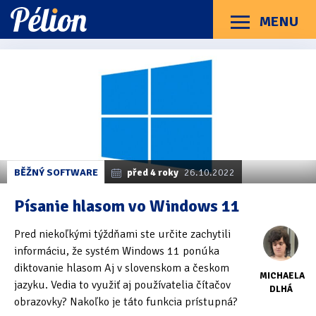
Přejít
Přejít
Přejít
na
na
na
MENU
Menu
štítky
kategorie
obsah
Články
Příručky
O Pélionu
Kontakt
Kategorie článků
Dotazníky
(3)
Hardware
(163)
Braillské řádky
(31)
BĚŽNÝ SOFTWARE
před 4 roky
26.10.2022
Lupy
(8)
Písanie hlasom vo Windows 11
Mobilní zařízení
(85)
Pred niekoľkými týždňami ste určite zachytili
informáciu, že systém Windows 11 ponúka
Počítače a notebooky
(66)
diktovanie hlasom Aj v slovenskom a českom
MICHAELA
Zápisníky
(7)
jazyku. Vedia to využiť aj používatelia čítačov
DLHÁ
obrazovky? Nakoľko je táto funkcia prístupná?
Názory & zkušenosti
(143)