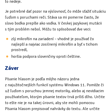
to nedeje.
Je potrebné dať pozor na výslovnosť, čo môže sťažiť situáciu
ľuďom s poruchami reči. Stáva sa mi pomerne často, že
slovo bodka prepíše ako vodka. V českej jazykovej mutácii
s tým problém nebol. Môžu to spôsobovať dve veci:
zlý mikrofón na zariadení – vhodné je používať čo
najlepší a najviac zosilnený mikrofón a byť v tichom
prostredí,
horšia podpora slovenčiny oproti češtine.
Záver
Písanie hlasom je podľa môjho názoru jedna
z najužitočnejších funkcií systému Windows 11. Pomôže či
už ľuďom s poruchou jemnej motoriky, alebo aj nevidiacim
používateľom, ktorým písanie textov trvá príliš dlho. Určite
to ešte nie je na takej úrovni, aby ste mohli pomocou
Písania hlasom prepisovať nahrávky do textu. Ale určite