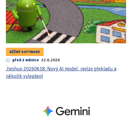
BĚŽNÝ SOFTWARE
před 2 měsíce
22.6.2026
Jieshuo 20260618: Nový AI model, revize překladu a
několik vylepšení