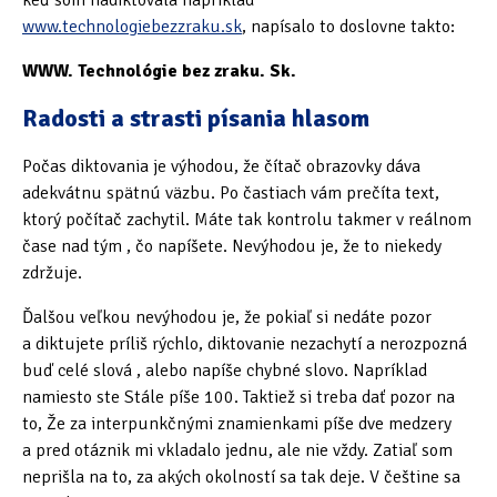
www.technologiebezzraku.sk
, napísalo to doslovne takto:
WWW. Technológie bez zraku. Sk.
Radosti a strasti písania hlasom
Počas diktovania je výhodou, že čítač obrazovky dáva
adekvátnu spätnú väzbu. Po častiach vám prečíta text,
ktorý počítač zachytil. Máte tak kontrolu takmer v reálnom
čase nad tým , čo napíšete. Nevýhodou je, že to niekedy
zdržuje.
Ďalšou veľkou nevýhodou je, že pokiaľ si nedáte pozor
a diktujete príliš rýchlo, diktovanie nezachytí a nerozpozná
buď celé slová , alebo napíše chybné slovo. Napríklad
namiesto ste Stále píše 100. Taktiež si treba dať pozor na
to, Že za interpunkčnými znamienkami píše dve medzery
a pred otáznik mi vkladalo jednu, ale nie vždy. Zatiaľ som
neprišla na to, za akých okolností sa tak deje. V češtine sa