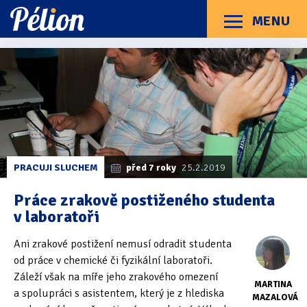
Přejít
Přejít
Přejít
na
na
na
MENU
Menu
štítky
kategorie
obsah
Články
Příručky
O Pélionu
Kontakt
Kategorie článků
Dotazníky
(3)
Hardware
(163)
Braillské řádky
(31)
PRACUJI SLUCHEM
před 7 roky
25.2.2019
Lupy
(8)
Práce zrakově postiženého studenta
v laboratoři
Mobilní zařízení
(85)
Ani zrakové postižení nemusí odradit studenta
Počítače a notebooky
(66)
od práce v chemické či fyzikální laboratoři.
Zápisníky
(7)
Záleží však na míře jeho zrakového omezení
MARTINA
a spolupráci s asistentem, který je z hlediska
MAZALOVÁ
Názory & zkušenosti
(143)