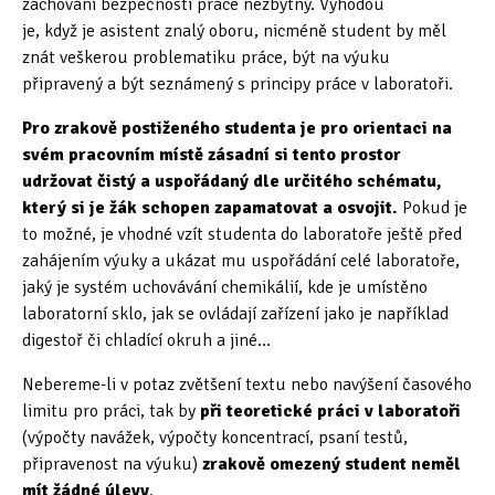
zachování bezpečnosti práce nezbytný. Výhodou
je, když je asistent znalý oboru, nicméně student by měl
Oficiální materiály
(57)
znát veškerou problematiku práce, být na výuku
připravený a být seznámený s principy práce v laboratoři.
Pozvánky & oznámení
(67)
Pro zrakově postiženého studenta je pro orientaci na
Pracuji sluchem
(564)
svém pracovním místě zásadní si tento prostor
udržovat čistý a uspořádaný dle určitého schématu,
Pracuji sluchem a hmatem
(566)
který si je žák schopen zapamatovat a osvojit.
Pokud je
Pracuji zrakem
(456)
to možné, je vhodné vzít studenta do laboratoře ještě před
zahájením výuky a ukázat mu uspořádání celé laboratoře,
Pracuji zrakem a sluchem
(515)
jaký je systém uchovávání chemikálií, kde je umístěno
laboratorní sklo, jak se ovládají zařízení jako je například
Služby
(115)
digestoř či chladící okruh a jiné…
Software
(503)
Nebereme-li v potaz zvětšení textu nebo navýšení časového
limitu pro práci, tak by
při teoretické práci v laboratoři
Asistivní software
(428)
(výpočty navážek, výpočty koncentrací, psaní testů,
připravenost na výuku)
zrakově omezený student neměl
Běžný software
(284)
mít žádné úlevy
.