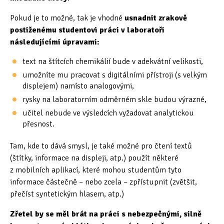
Tipy & triky
(17)
Pokud je to možné, tak je vhodné
usnadnit zrakově
postiženému studentovi práci v laboratoři
následujícími úpravami:
Hledání
text na štítcích chemikálií bude v adekvátní velikosti,
umožníte mu pracovat s digitálními přístroji (s velkým
displejem) namísto analogovými,
rysky na laboratorním odměrném skle budou výrazné,
učitel nebude ve výsledcích vyžadovat analytickou
přesnost.
Tam, kde to dává smysl, je také možné pro čtení textů
(štítky, informace na displeji, atp.) použít některé
z mobilních aplikací, které mohou studentům tyto
informace částečně – nebo zcela – zpřístupnit (zvětšit,
přečíst syntetickým hlasem, atp.)
Zřetel by se měl brát na práci s nebezpečnými, silně