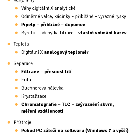
Váhy, míry
Váhy digitální X analytické
Odměrné válce, kádinky – přibližně – výrazné rysky
Pipety – přibližně – dopomoc
Byretu – odchylka titrace –
vlastní vnímání barev
Teplota
Digitální X
analogový teploměr
Separace
Filtrace – přesnost lití
Frita
Buchnerova nálevka
Krystalizace
Chromatografie – TLC – zvýraznění skvrn,
měření vzdáleností
Přístroje
Pokud PC záleží na softwaru (Windows 7 a vyšší)