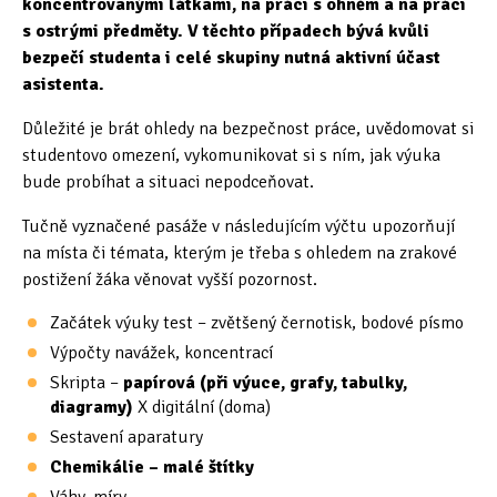
koncentrovanými látkami, na práci s ohněm a na práci
s ostrými předměty. V těchto případech bývá kvůli
bezpečí studenta i celé skupiny nutná aktivní účast
asistenta.
Důležité je brát ohledy na bezpečnost práce, uvědomovat si
studentovo omezení, vykomunikovat si s ním, jak výuka
bude probíhat a situaci nepodceňovat.
Tučně vyznačené pasáže v následujícím výčtu upozorňují
na místa či témata, kterým je třeba s ohledem na zrakové
postižení žáka věnovat vyšší pozornost.
Začátek výuky test – zvětšený černotisk, bodové písmo
Výpočty navážek, koncentrací
Skripta –
papírová (při výuce, grafy, tabulky,
diagramy)
X digitální (doma)
Sestavení aparatury
Chemikálie – malé štítky