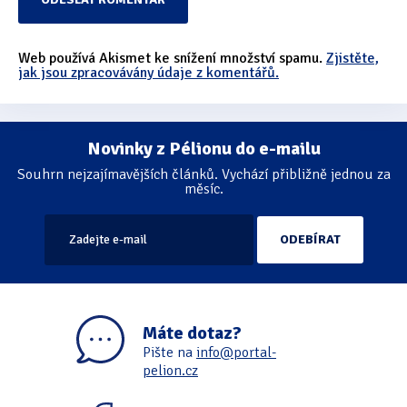
Web používá Akismet ke snížení množství spamu.
Zjistěte,
jak jsou zpracovávány údaje z komentářů.
Novinky z Pélionu do e-mailu
Souhrn nejzajímavějších článků. Vychází přibližně jednou za
měsíc.
Máte dotaz?
Pište na
info@portal-
pelion.cz