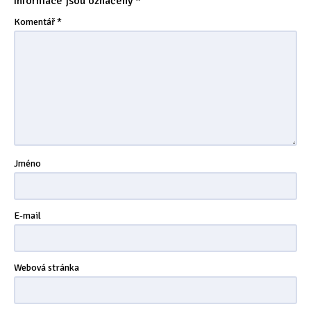
informace jsou označeny
*
Tipy & triky
(17)
Komentář
*
Hledání
Jméno
E-mail
Webová stránka