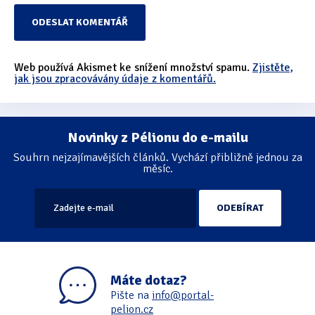
Web používá Akismet ke snížení množství spamu.
Zjistěte,
jak jsou zpracovávány údaje z komentářů.
Novinky z Pélionu do e-mailu
Souhrn nejzajímavějších článků. Vychází přibližně jednou za
měsíc.
Máte dotaz?
Pište na
info@portal-
pelion.cz