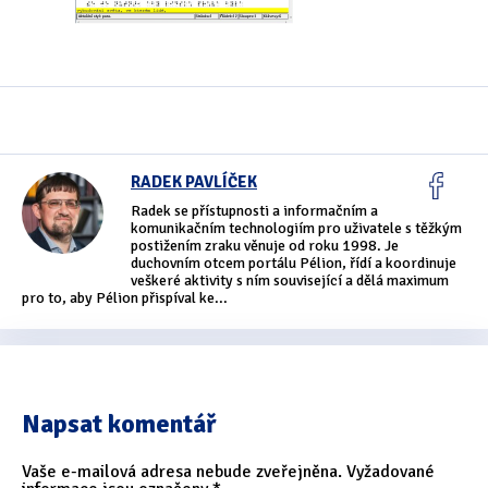
Oficiální materiály
(57)
Pozvánky & oznámení
(67)
Pracuji sluchem
(564)
RADEK PAVLÍČEK
Pracuji sluchem a hmatem
(566)
Radek se přístupnosti a informačním a
komunikačním technologiím pro uživatele s těžkým
Pracuji zrakem
(456)
postižením zraku věnuje od roku 1998. Je
duchovním otcem portálu Pélion, řídí a koordinuje
Pracuji zrakem a sluchem
(515)
veškeré aktivity s ním související a dělá maximum
pro to, aby Pélion přispíval ke...
Služby
(115)
Software
(503)
Asistivní software
(428)
Napsat komentář
Běžný software
(284)
Vaše e-mailová adresa nebude zveřejněna.
Vyžadované