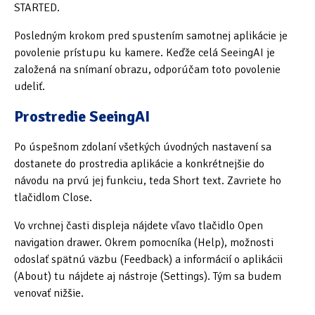
STARTED.
Tipy & triky
(17)
Posledným krokom pred spustením samotnej aplikácie je
povolenie prístupu ku kamere. Keďže celá SeeingAI je
Hledání
založená na snímaní obrazu, odporúčam toto povolenie
udeliť.
Prostredie SeeingAI
Po úspešnom zdolaní všetkých úvodných nastavení sa
dostanete do prostredia aplikácie a konkrétnejšie do
návodu na prvú jej funkciu, teda Short text. Zavriete ho
tlačidlom Close.
Vo vrchnej časti displeja nájdete vľavo tlačidlo Open
navigation drawer. Okrem pomocníka (Help), možnosti
odoslať spätnú väzbu (Feedback) a informácií o aplikácii
(About) tu nájdete aj nástroje (Settings). Tým sa budem
venovať nižšie.