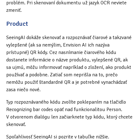
problém. Pri skenovaní dokumentu už jazyk OCR neviete
zmeniť.
Product
SeeingAI dokáže skenovať a rozpoznávať čiarové a takzvané
vylepšené (ak sa nemýlim, Envision AI ich nazýva
prístupné) QR kódy. Cez nasnímanie čiarového kódu
dostanete informácie o názve produktu, vylepšené QR, ak
sa ujmú, môžu informovať napríklad o zložení, ako produkt
používať a podobne. Zatiaľ som neprišla na to, prečo
nemôžu použiť štandardné QR a je potrebné vynachádzať
zasa niečo nové.
Typ rozpoznávaného kódu zvolíte poklepaním na tlačidlo
Recognizing bar codes opäť nad funkcionalitou Person.
V otvorenom dialógu len začiarknete typ kódu, ktorý chcete
skenovať.
Spoľahlivosť SeeingAI si pozrite v tabuľke nižšie.