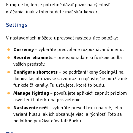
Funguje to, len je potrebné dávať pozor na rýchlosť
otáčania, inak z toho budete mať skôr koncert.
Settings
V nastaveniach môžete upravovať nasledujúce položky:
Currency
– vyberáte predvolene rozpoznávanú menu.
Reorder channels
– preusporiadate si funkcie podľa
vašich predstáv.
Configure shortcuts
– po podržaní ikony SeeingAI na
domovskej obrazovke sa zobrazia najčastejšie používané
funkcie či kanály. Tu určujete, ktoré to budú.
Manage lighting
– povoľujete aplikácii zapnúť pri zlom
osvetlení baterku na prisvietenie.
Nastavenie
reči
– vyberáte prevod textu na reč, jeho
variant hlasu, ak ich obsahuje viac, a rýchlosť. Toto sa
nedotkne používateľov TalkBacku.