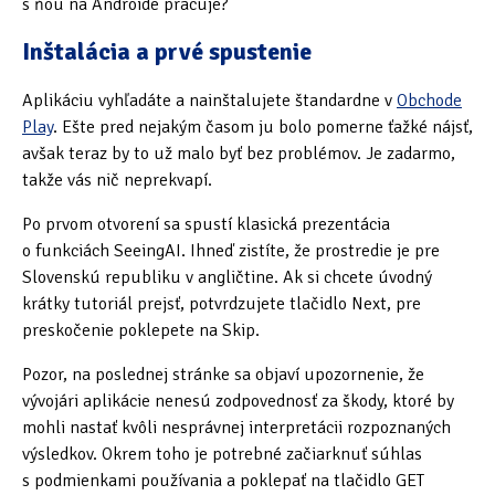
s ňou na Androide pracuje?
Oficiální materiály
(57)
Inštalácia a prvé spustenie
Pozvánky & oznámení
(67)
Aplikáciu vyhľadáte a nainštalujete štandardne v
Obchode
Play
. Ešte pred nejakým časom ju bolo pomerne ťažké nájsť,
Pracuji sluchem
(564)
avšak teraz by to už malo byť bez problémov. Je zadarmo,
takže vás nič neprekvapí.
Pracuji sluchem a hmatem
(566)
Po prvom otvorení sa spustí klasická prezentácia
Pracuji zrakem
(456)
o funkciách SeeingAI. Ihneď zistíte, že prostredie je pre
Slovenskú republiku v angličtine. Ak si chcete úvodný
Pracuji zrakem a sluchem
(515)
krátky tutoriál prejsť, potvrdzujete tlačidlo Next, pre
Služby
(115)
preskočenie poklepete na Skip.
Pozor, na poslednej stránke sa objaví upozornenie, že
Software
(503)
vývojári aplikácie nenesú zodpovednosť za škody, ktoré by
Asistivní software
(428)
mohli nastať kvôli nesprávnej interpretácii rozpoznaných
výsledkov. Okrem toho je potrebné začiarknuť súhlas
Běžný software
(284)
s podmienkami používania a poklepať na tlačidlo GET