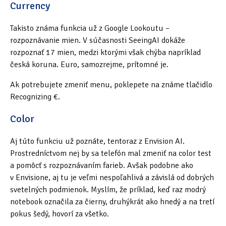
Currency
Takisto známa funkcia už z Google Lookoutu –
rozpoznávanie mien. V súčasnosti SeeingAI dokáže
rozpoznať 17 mien, medzi ktorými však chýba napríklad
česká koruna. Euro, samozrejme, prítomné je.
Ak potrebujete zmeniť menu, poklepete na známe tlačidlo
Recognizing €.
Color
Aj túto funkciu už poznáte, tentoraz z Envision AI.
Prostredníctvom nej by sa telefón mal zmeniť na color test
a pomôcť s rozpoznávaním farieb. Avšak podobne ako
v Envisione, aj tu je veľmi nespoľahlivá a závislá od dobrých
svetelných podmienok. Myslím, že príklad, keď raz modrý
notebook označila za čierny, druhýkrát ako hnedý a na tretí
pokus šedý, hovorí za všetko.