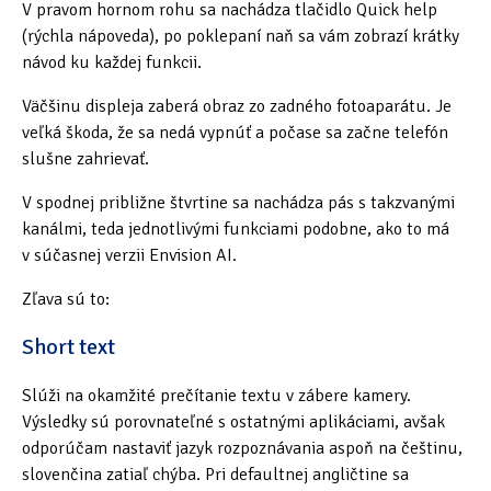
V pravom hornom rohu sa nachádza tlačidlo Quick help
(rýchla nápoveda), po poklepaní naň sa vám zobrazí krátky
návod ku každej funkcii.
Väčšinu displeja zaberá obraz zo zadného fotoaparátu. Je
veľká škoda, že sa nedá vypnúť a počase sa začne telefón
slušne zahrievať.
V spodnej približne štvrtine sa nachádza pás s takzvanými
kanálmi, teda jednotlivými funkciami podobne, ako to má
v súčasnej verzii Envision AI.
Zľava sú to:
Short text
Slúži na okamžité prečítanie textu v zábere kamery.
Výsledky sú porovnateľné s ostatnými aplikáciami, avšak
odporúčam nastaviť jazyk rozpoznávania aspoň na češtinu,
slovenčina zatiaľ chýba. Pri defaultnej angličtine sa