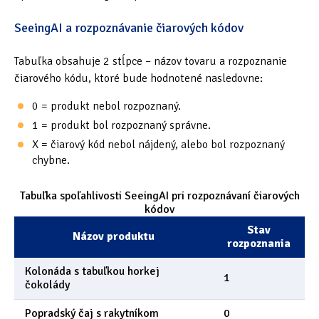
SeeingAI a rozpoznávanie čiarových kódov
Tabuľka obsahuje 2 stĺpce – názov tovaru a rozpoznanie
čiarového kódu, ktoré bude hodnotené nasledovne:
0 = produkt nebol rozpoznaný.
1 = produkt bol rozpoznaný správne.
X = čiarový kód nebol nájdený, alebo bol rozpoznaný
chybne.
Tabuľka spoľahlivosti SeeingAI pri rozpoznávaní čiarových
kódov
Stav
Názov produktu
rozpoznania
Kolonáda s tabuľkou horkej
1
čokolády
Popradský čaj s rakytníkom
0