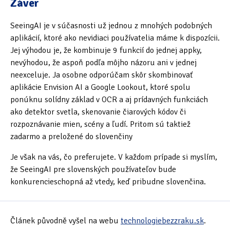
Záver
SeeingAI je v súčasnosti už jednou z mnohých podobných
aplikácií, ktoré ako nevidiaci používatelia máme k dispozícii.
Jej výhodou je, že kombinuje 9 funkcií do jednej appky,
nevýhodou, že aspoň podľa môjho názoru ani v jednej
neexceluje. Ja osobne odporúčam skôr skombinovať
aplikácie Envision AI a Google Lookout, ktoré spolu
ponúknu solídny základ v OCR a aj prídavných funkciách
ako detektor svetla, skenovanie čiarových kódov či
rozpoznávanie mien, scény a ľudí. Pritom sú taktiež
zadarmo a preložené do slovenčiny
Je však na vás, čo preferujete. V každom prípade si myslím,
že SeeingAI pre slovenských používateľov bude
konkurencieschopná až vtedy, keď pribudne slovenčina.
Článek původně vyšel na webu
technologiebezzraku.sk
.