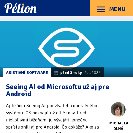
Přejít
Přejít
Přejít
na
na
na
MENU
Menu
štítky
kategorie
obsah
Články
Příručky
O Pélionu
Kontakt
Kategorie článků
Dotazníky
(3)
Hardware
(163)
Braillské řádky
(31)
ASISTIVNÍ SOFTWARE
před 3 roky
5.1.2024
Lupy
(8)
Seeing AI od Microsoftu už aj pre
Android
Mobilní zařízení
(85)
Aplikáciu Seeing AI používatelia operačného
Počítače a notebooky
(66)
systému iOS poznajú už dlhé roky. Pred
Zápisníky
(7)
niekoľkými týždňami ju vývojári konečne
MICHAELA
sprístupnili aj pre Android. Čo dokáže? Ako sa
DLHÁ
Názory & zkušenosti
(143)