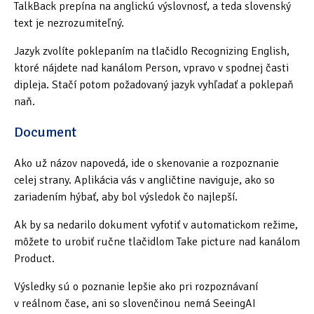
TalkBack prepína na anglickú výslovnosť, a teda slovenský
text je nezrozumiteľný.
Jazyk zvolíte poklepaním na tlačidlo Recognizing English,
ktoré nájdete nad kanálom Person, vpravo v spodnej časti
dipleja. Stačí potom požadovaný jazyk vyhľadať a poklepaň
naň.
Document
Ako už názov napovedá, ide o skenovanie a rozpoznanie
celej strany. Aplikácia vás v angličtine naviguje, ako so
zariadením hýbať, aby bol výsledok čo najlepší.
Ak by sa nedarilo dokument vyfotiť v automatickom režime,
môžete to urobiť ručne tlačidlom Take picture nad kanálom
Product.
Výsledky sú o poznanie lepšie ako pri rozpoznávaní
v reálnom čase, ani so slovenčinou nemá SeeingAI