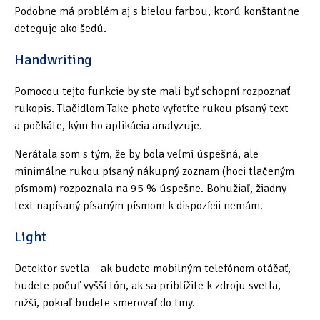
Podobne má problém aj s bielou farbou, ktorú konštantne
deteguje ako šedú.
Handwriting
Pomocou tejto funkcie by ste mali byť schopní rozpoznať
rukopis. Tlačidlom Take photo vyfotíte rukou písaný text
a počkáte, kým ho aplikácia analyzuje.
Nerátala som s tým, že by bola veľmi úspešná, ale
minimálne rukou písaný nákupný zoznam (hoci tlačeným
písmom) rozpoznala na 95 % úspešne. Bohužiaľ, žiadny
text napísaný písaným písmom k dispozícii nemám.
Light
Detektor svetla – ak budete mobilným telefónom otáčať,
budete počuť vyšší tón, ak sa priblížite k zdroju svetla,
nižší, pokiaľ budete smerovať do tmy.