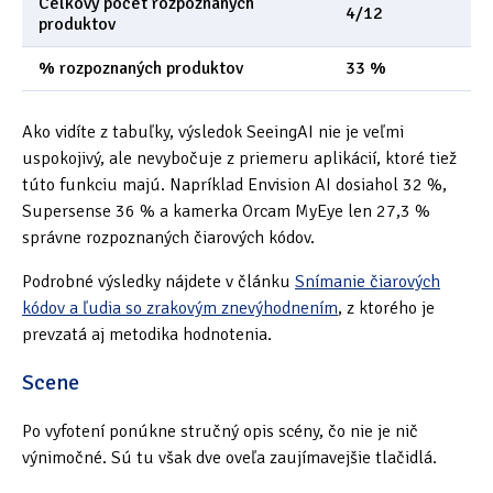
Celkový počet rozpoznaných
4/12
produktov
% rozpoznaných produktov
33 %
Ako vidíte z tabuľky, výsledok SeeingAI nie je veľmi
uspokojivý, ale nevybočuje z priemeru aplikácií, ktoré tiež
túto funkciu majú. Napríklad Envision AI dosiahol 32 %,
Supersense 36 % a kamerka Orcam MyEye len 27,3 %
správne rozpoznaných čiarových kódov.
Podrobné výsledky nájdete v článku
Snímanie čiarových
kódov a ľudia so zrakovým znevýhodnením
, z ktorého je
prevzatá aj metodika hodnotenia.
Scene
Po vyfotení ponúkne stručný opis scény, čo nie je nič
výnimočné. Sú tu však dve oveľa zaujímavejšie tlačidlá.