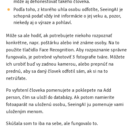
môže aj dehonestovať takého človeka.
Podľa toho, z ktorého uhla osobu odfotíte, SeeingAI je
schopná podať vždy iné informácie o jej veku a, pozor,
niekedy aj o výraze a pohlaví.
Môže sa ale hodiť, ak potrebujete niekoho rozpoznať
konkrétne, napr. poštárku alebo iné známe osoby. Na to
použite tlačidlo Face Recognition. Aby rozpoznanie správne
fungovalo, je potrebné vyhotoviť 3 fotografie tváre. Môžete
ich urobiť buď vy zadnou kamerou, alebo prepnúť na
prednú, aby sa daný človek odfotil sám, ak si na to
netrúfate.
Po vyfotení človeka pomenujete a poklepete na Add
person, čím sa uloží do databázy. Ak potom namierite
fotoaparát na uloženú osobu, SeeingAI ju pomenuje vami
uloženým menom.
Skúšala som to iba na sebe, ale fungovalo to.