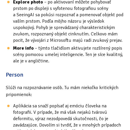
Explore photo
– po aktivovaní môžete pohybovať
prstom po displeji s vyfotenou fotografiou scény
a SeeingAI sa pokúsi rozpoznať a pomenovať objekt pod
vaším prstom. Podľa môjho názoru je výsledok
uspokojivý. Pohyb je sprevádzaný charakteristickým
zvukom, rozpoznaný objekt cinknutím. Celkovo mám
pocit, že vývojári z Microsoftu majú radi zvukový prejav.
More info
– týmto tlačidlom aktivujete rozšírený popis
scény pomocou umelej inteligencie. Ten je síce kvalitný,
ale je v angličtine.
Person
Slúži na rozpoznávanie osôb. Tu mám niekoľko kritických
pripomienok:
Aplikácia sa snaží popísať aj emóciu človeka na
fotografii. V prípade, že má však nejakú tvárovú
deformitu, výraz nezodpovedá skutočnosti, čo je
zavádzajúce. Dovolím si tvrdiť, že v mnohých prípadoch