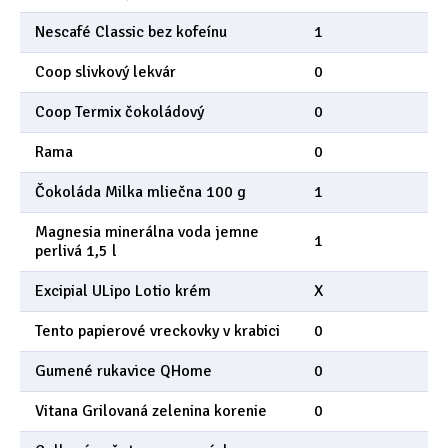
Nescafé Classic bez kofeínu
1
Coop slivkový lekvár
0
Coop Termix čokoládový
0
Rama
0
Čokoláda Milka mliečna 100 g
1
Magnesia minerálna voda jemne
1
perlivá 1,5 l
Excipial ULipo Lotio krém
X
Tento papierové vreckovky v krabici
0
Gumené rukavice QHome
0
Vitana Grilovaná zelenina korenie
0