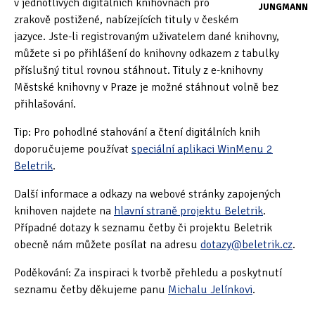
v jednotlivých digitálních knihovnách pro
JUNGMANN
zrakově postižené, nabízejících tituly v českém
Oficiální materiály
(57)
jazyce. Jste-li registrovaným uživatelem dané knihovny,
můžete si po přihlášení do knihovny odkazem z tabulky
Pozvánky & oznámení
(67)
příslušný titul rovnou stáhnout. Tituly z e-knihovny
Městské knihovny v Praze je možné stáhnout volně bez
Pracuji sluchem
(564)
přihlašování.
Pracuji sluchem a hmatem
(566)
Tip: Pro pohodlné stahování a čtení digitálních knih
Pracuji zrakem
(456)
doporučujeme používat
speciální aplikaci WinMenu 2
Beletrik
.
Pracuji zrakem a sluchem
(515)
Další informace a odkazy na webové stránky zapojených
Služby
(115)
knihoven najdete na
hlavní straně projektu Beletrik
.
Případné dotazy k seznamu četby či projektu Beletrik
Software
(503)
obecně nám můžete posílat na adresu
dotazy@beletrik.cz
.
Asistivní software
(428)
Poděkování: Za inspiraci k tvorbě přehledu a poskytnutí
seznamu četby děkujeme panu
Michalu Jelínkovi
.
Běžný software
(284)