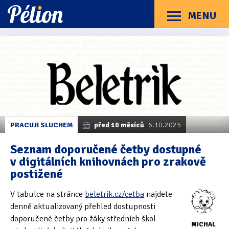
Přejít
Přejít
Přejít
na
na
na
MENU
Menu
štítky
kategorie
obsah
Články
Příručky
O Pélionu
Kontakt
Kategorie článků
Dotazníky
(3)
Hardware
(163)
Braillské řádky
(31)
PRACUJI SLUCHEM
před 10 měsíců
6.10.2025
Lupy
(8)
Seznam doporučené četby dostupné
v digitálních knihovnách pro zrakově
Mobilní zařízení
(85)
postižené
Počítače a notebooky
(66)
V tabulce na stránce
beletrik.cz/cetba
najdete
Zápisníky
(7)
denně aktualizovaný přehled dostupnosti
doporučené četby pro žáky středních škol
MICHAL
Názory & zkušenosti
(143)