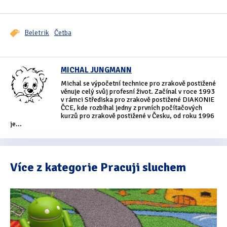
Tipy & triky
(17)
Beletrik
Četba
Hledání
MICHAL JUNGMANN
Michal se výpočetní technice pro zrakově postižené
věnuje celý svůj profesní život. Začínal v roce 1993
v rámci Střediska pro zrakově postižené DIAKONIE
ČCE, kde rozbíhal jedny z prvních počítačových
kurzů pro zrakově postižené v Česku, od roku 1996
je...
Více z kategorie Pracuji sluchem