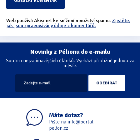
Web používá Akismet ke snížení množství spamu.
Zjistěte,
jak jsou zpracovávány údaje z komentářů.
Novinky z Pélionu do e-mailu
Souhrn nejzajímavějších článků. Vychází přibližně jednou za
měsíc.
Máte dotaz?
Pište na
info@portal-
pelion.cz