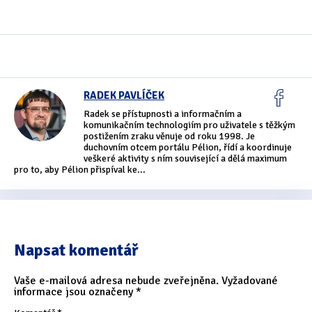
Oficiální materiály
(57)
Pozvánky & oznámení
(67)
Pracuji sluchem
(565)
RADEK PAVLÍČEK
Radek se přístupnosti a informačním a
Pracuji sluchem a hmatem
(567)
komunikačním technologiím pro uživatele s těžkým
postižením zraku věnuje od roku 1998. Je
Pracuji zrakem
(456)
duchovním otcem portálu Pélion, řídí a koordinuje
veškeré aktivity s ním související a dělá maximum
pro to, aby Pélion přispíval ke...
Pracuji zrakem a sluchem
(515)
Služby
(115)
Software
(504)
Napsat komentář
Asistivní software
(429)
Vaše e-mailová adresa nebude zveřejněna.
Vyžadované
informace jsou označeny
*
Běžný software
(284)