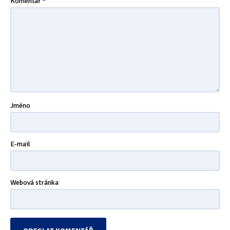
Komentář
*
Tipy & triky
(17)
Hledání
Jméno
E-mail
Webová stránka