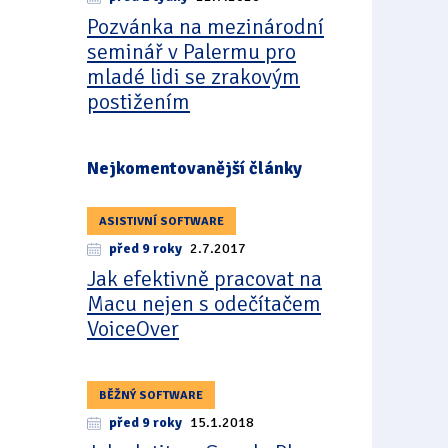
Pozvánka na mezinárodní
seminář v Palermu pro
mladé lidi se zrakovým
postižením
Nejkomentovanější články
ASISTIVNÍ SOFTWARE
před 9 roky
2.7.2017
Jak efektivně pracovat na
Macu nejen s odečítačem
VoiceOver
BĚŽNÝ SOFTWARE
před 9 roky
15.1.2018