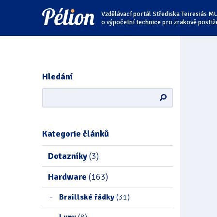
Přejít
Přejít
Přejít
Vzdělávací portál Střediska Teiresiás M
na
na
na
štítky
kategorie
obsah
o výpočetní technice pro zrakově postiž
Hledání
Kategorie článků
Dotazníky
(3)
Hardware
(163)
Braillské řádky
(31)
Lupy
(8)