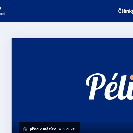
U
Článk
ené
před 2 měsíce
4.6.2026