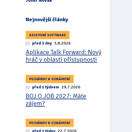
Josef Novák
Nejnovější články
ASISTIVNÍ SOFTWARE
před 3 dny
5.8.2026
Aplikace Talk Forward: Nový
hráč v oblasti přístupnosti
POZVÁNKY & OZNÁMENÍ
před 1 týdnem
29.7.2026
BOJ O JOB 2027: Máte
zájem?
POZVÁNKY & OZNÁMENÍ
před 2 týdny
22.7.2026