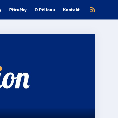
y
Příručky
O Pélionu
Kontakt