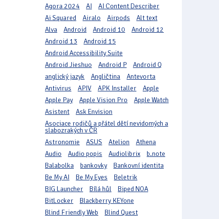
Agora 2024
AI
AI Content Describer
Ai Squared
Airalo
Airpods
Alt text
Alva
Android
Android 10
Android 12
Android 13
Android 15
Android Accessibility Suite
Android Jieshuo
Android P
Android Q
anglický jazyk
Angličtina
Antevorta
Antivirus
APIV
APK Installer
Apple
Apple Pay
Apple Vision Pro
Apple Watch
Asistent
Ask Envision
Asociace rodičů a přátel dětí nevidomých a
slabozrakých v ČR
Astronomie
ASUS
Atelion
Athena
Audio
Audio popis
Audiolibrix
b.note
Balabolka
bankovky
Bankovní identita
Be My AI
Be My Eyes
Beletrik
BIG Launcher
Bílá hůl
Biped NOA
BitLocker
Blackberry KEYone
Blind Friendly Web
Blind Quest