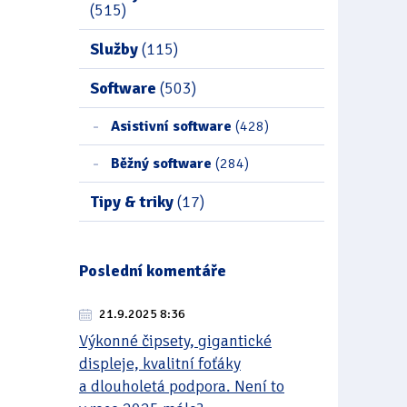
(515)
Služby
(115)
Software
(503)
Asistivní software
(428)
Běžný software
(284)
Tipy & triky
(17)
Poslední komentáře
21.9.2025 8:36
Výkonné čipsety, gigantické
displeje, kvalitní foťáky
a dlouholetá podpora. Není to