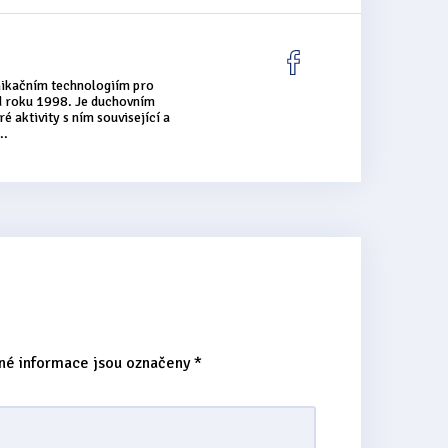
nikačním technologiím pro
od roku 1998. Je duchovním
é aktivity s ním související a
..
né informace jsou označeny
*