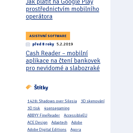
Jak platit na Google Play
prostřednictvím mobilního
operátora
ASISTIVNÍ SOFTWARE
před 8 roky
5.2.2019
Cash Reader – mobilní
aplikace na čtení bankovek
pro nevidomé a slabozraké
Štítky
1428: Shadows over Silesia
3D skenování
3D tisk
4sensegaming
ABBYY FineReader
AccessibleEU
ACE Design
Adaptech
Adobe
Adobe Digital Editions
Agora