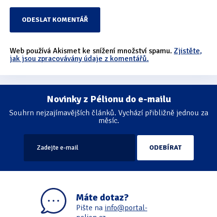
Web používá Akismet ke snížení množství spamu.
Zjistěte,
jak jsou zpracovávány údaje z komentářů.
Novinky z Pélionu do e-mailu
Souhrn nejzajímavějších článků. Vychází přibližně jednou za
měsíc.
Máte dotaz?
Pište na
info@portal-