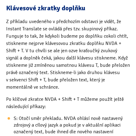
Klávesové zkratky doplňku
Z příkladu uvedeného v předchozím odstavci je vidět, že
Instant Translate se ovládá přes tzv. skupinový příkaz.
Funguje to tak, že kdykoli budeme po doplňku cokoli chtít,
stiskneme nejprve klávesovou zkratku doplňku NVDA +
Shift + T. V tu chvíli se ale jen ozve kraťoučký zvukový
signál a doplněk čeká, jakou další klávesu stiskneme. Když
stiskneme již zmíněnou samotnou klávesu T, bude přeložen
právě označený text. Stiskneme-li jako druhou klávesu
v sekvenci Shift + T, bude přeložen text, který je
momentálně ve schránce.
Po klíčové zkratce NVDA + Shift + T můžeme použít ještě
následující příkazy:
S: Otočí směr překladu. NVDA ohlásí nově nastavený
zdrojový a cílový jazyk a pokud je v aktuální aplikaci
označený text, bude ihned dle nového nastavení