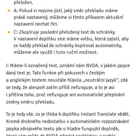
přeložen.
A: Pokud si nejsme jistí, jaký směr překladu máme
právě nastavený, můžeme si tímto příkazem aktuální
nastavení nechat říci.
C: Zkopíruje poslední přeložený text do schránky.
V nastavení doplňku sice máme volbu, která zajistí, aby
se každý překlad do schránky kopíroval automaticky,
můžeme ale využít i tuto ruční možnost.
I: Máme-li označený text, oznámí nám NVDA, v jakém jazyce
daný text je. Tato funkce při pokusech s českým
a anglickým textem neustále hlásila „neutrální jazyk“, zdá
se tedy, že alespoň zatím příliš nefunguje, a to je asi
i příčina toho, proč nefunguje ani automatické přepínání
změny směru překladu.
To je tedy vše, co je třeba k doplňku Instant Translate vědět.
Kromě drobného nedostatku v automatickém rozpoznávání
jazyka zdrojového textu jde o hladce fungující doplněk,
který vám může do NVDA přinést praktickou a rychle