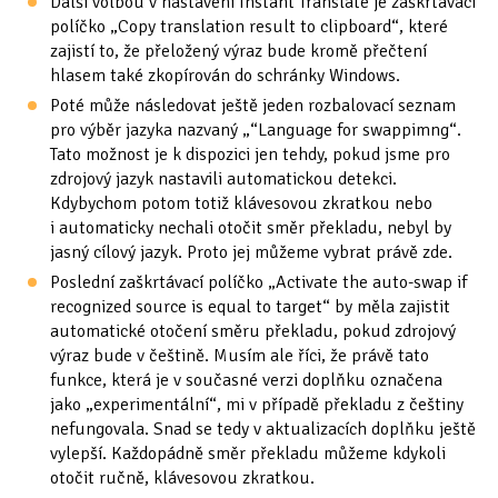
Další volbou v nastavení Instant Translate je zaškrtávací
políčko „Copy translation result to clipboard“, které
zajistí to, že přeložený výraz bude kromě přečtení
hlasem také zkopírován do schránky Windows.
Poté může následovat ještě jeden rozbalovací seznam
pro výběr jazyka nazvaný „“Language for swappimng“.
Tato možnost je k dispozici jen tehdy, pokud jsme pro
zdrojový jazyk nastavili automatickou detekci.
Kdybychom potom totiž klávesovou zkratkou nebo
i automaticky nechali otočit směr překladu, nebyl by
jasný cílový jazyk. Proto jej můžeme vybrat právě zde.
Poslední zaškrtávací políčko „Activate the auto-swap if
recognized source is equal to target“ by měla zajistit
automatické otočení směru překladu, pokud zdrojový
výraz bude v češtině. Musím ale říci, že právě tato
funkce, která je v současné verzi doplňku označena
jako „experimentální“, mi v případě překladu z češtiny
nefungovala. Snad se tedy v aktualizacích doplňku ještě
vylepší. Každopádně směr překladu můžeme kdykoli
otočit ručně, klávesovou zkratkou.