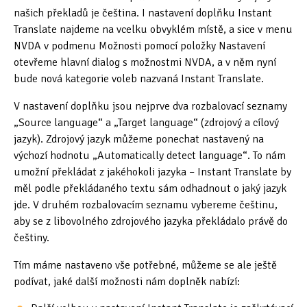
Tipy & triky
(17)
našich překladů je čeština. I nastavení doplňku Instant
Translate najdeme na vcelku obvyklém místě, a sice v menu
NVDA v podmenu Možnosti pomocí položky Nastavení
otevřeme hlavní dialog s možnostmi NVDA, a v něm nyní
Hledání
bude nová kategorie voleb nazvaná Instant Translate.
V nastavení doplňku jsou nejprve dva rozbalovací seznamy
„Source language“ a „Target language“ (zdrojový a cílový
jazyk). Zdrojový jazyk můžeme ponechat nastavený na
výchozí hodnotu „Automatically detect language“. To nám
umožní překládat z jakéhokoli jazyka – Instant Translate by
měl podle překládaného textu sám odhadnout o jaký jazyk
jde. V druhém rozbalovacím seznamu vybereme češtinu,
aby se z libovolného zdrojového jazyka překládalo právě do
češtiny.
Tím máme nastaveno vše potřebné, můžeme se ale ještě
podívat, jaké další možnosti nám doplněk nabízí: