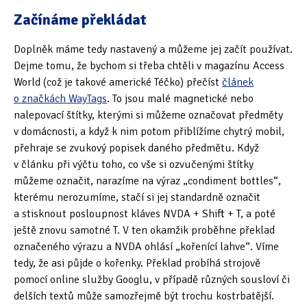
Začínáme překládat
Doplněk máme tedy nastavený a můžeme jej začít používat.
Dejme tomu, že bychom si třeba chtěli v magazínu Access
World (což je takové americké Téčko) přečíst
článek
o značkách WayTags
. To jsou malé magnetické nebo
nalepovací štítky, kterými si můžeme označovat předměty
v domácnosti, a když k nim potom přiblížíme chytrý mobil,
přehraje se zvukový popisek daného předmětu. Když
v článku při výčtu toho, co vše si ozvučenými štítky
můžeme označit, narazíme na výraz „condiment bottles“,
kterému nerozumíme, stačí si jej standardně označit
a stisknout posloupnost kláves NVDA + Shift + T, a poté
ještě znovu samotné T. V ten okamžik proběhne překlad
označeného výrazu a NVDA ohlásí „kořenící lahve“. Víme
tedy, že asi půjde o kořenky. Překlad probíhá strojově
pomocí online služby Googlu, v případě různých sousloví či
delších textů může samozřejmě být trochu kostrbatější.