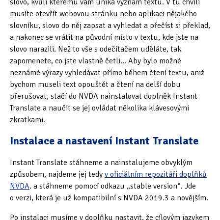
slovo, kvůli kterému vám uniká význam textu. V tu chvíli
musíte otevřít webovou stránku nebo aplikaci nějakého
Oficiální materiály
(57)
slovníku, slovo do něj zapsat a vyhledat a přečíst si překlad,
a nakonec se vrátit na původní místo v textu, kde jste na
Pozvánky & oznámení
(67)
slovo narazili. Než to vše s odečítačem uděláte, tak
zapomenete, co jste vlastně četli… Aby bylo možné
Pracuji sluchem
(564)
neznámé výrazy vyhledávat přímo během čtení textu, aniž
Pracuji sluchem a hmatem
(566)
bychom museli text opouštět a čtení na delší dobu
přerušovat, stačí do NVDA nainstalovat doplněk Instant
Pracuji zrakem
(456)
Translate a naučit se jej ovládat několika klávesovými
zkratkami.
Pracuji zrakem a sluchem
(515)
Instalace a nastavení Instant Translate
Služby
(115)
Instant Translate stáhneme a nainstalujeme obvyklým
Software
(503)
způsobem, najdeme jej tedy
v oficiálním repozitáři doplňků
NVDA
. a stáhneme pomocí odkazu „stable version“. Jde
Asistivní software
(428)
o verzi, která je už kompatibilní s NVDA 2019.3 a novějším.
Běžný software
(284)
Po instalaci musíme v doplňku nastavit, že cílovým jazykem