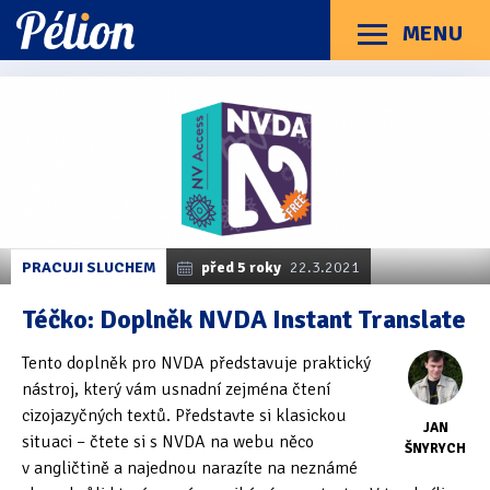
Přejít
Přejít
Přejít
na
na
na
MENU
Menu
štítky
kategorie
obsah
Články
Příručky
O Pélionu
Kontakt
Kategorie článků
Dotazníky
(3)
Hardware
(163)
Braillské řádky
(31)
PRACUJI SLUCHEM
před 5 roky
22.3.2021
Lupy
(8)
Téčko: Doplněk NVDA Instant Translate
Mobilní zařízení
(85)
Tento doplněk pro NVDA představuje praktický
nástroj, který vám usnadní zejména čtení
Počítače a notebooky
(66)
cizojazyčných textů. Představte si klasickou
JAN
Zápisníky
(7)
situaci – čtete si s NVDA na webu něco
ŠNYRYCH
v angličtině a najednou narazíte na neznámé
Názory & zkušenosti
(143)