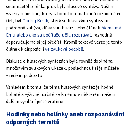
sedmnáctého Téčka plus byly hlasové syntézy. Naším
vzácným hostem, který k tomuto tématu má rozhodně co
říct, byl
Ondrej Rosík
, který se hlasovými syntézami
podrobně zabývá, důkazem budiž i jeho článek
Mama má
Emu alebo ako sa počítače učia rozprávať
, rozhodně
doporučujeme si jej přečíst. Kromě textové verze je tento
článek k dispozici i
ve zvukové podobě
.
Diskuse o hlasových syntézách byla rovněž doplněna
množstvím zvukových ukázek, poslechnout si je můžete
v našem podcastu.
Vzhledem k tomu, že téma hlasových syntéz je hodně
bohaté a výživné, určitě se k němu v některém našem
dalším vysílání ještě vrátíme.
Hodinky nebo holínky aneb rozpoznávání
odporných termitů