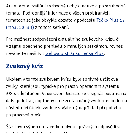
Ani v tomto vysílání rozhodně nebyla nouze o pozoruhodná
Oficiální materiály
(57)
témata. Podrobnější informace o všech probíraných
tématech se jako obvykle dozvíte v podcastu
Téčko Plus 17
Pozvánky & oznámení
(67)
(mp3; 50 MB)
z tohoto setkání.
Pracuji sluchem
(564)
Pro možnost zodpovězení aktuálního zvukového kvízu či
v zájmu obecného přehledu o minulých setkáních, rovněž
Pracuji sluchem a hmatem
(566)
neváhejte navštívit
webovou stránku Téčka Plus
.
Pracuji zrakem
(456)
Zvukový kvíz
Pracuji zrakem a sluchem
(515)
Úkolem v tomto zvukovém kvízu bylo správně určit dva
zvuky, které jsou typické pro práci v operačním systému
Služby
(115)
iOS s odečítačem Voice Over. Jednalo se o signál posunu na
další položku, doplněný o ne zcela známý zvuk přechodu na
Software
(503)
následující řádek, zvuk je slyšitelný například při pohybu
Asistivní software
(428)
po pracovní ploše.
Běžný software
(284)
Šťastným výhercem z celkem dvou správných odpovědí se