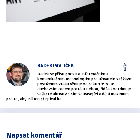
Oficiální materiály
(57)
Pozvánky & oznámení
(67)
Pracuji sluchem
(564)
Pracuji sluchem a hmatem
(566)
RADEK PAVLÍČEK
Pracuji zrakem
(456)
Radek se přístupnosti a informačním a
komunikačním technologiím pro uživatele s těžkým
Pracuji zrakem a sluchem
(515)
postižením zraku věnuje od roku 1998. Je
duchovním otcem portálu Pélion, řídí a koordinuje
Služby
(115)
veškeré aktivity s ním související a dělá maximum
pro to, aby Pélion přispíval ke...
Software
(503)
Asistivní software
(428)
Běžný software
(284)
Napsat komentář