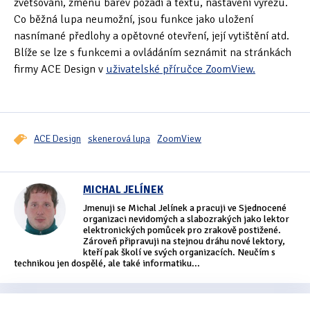
zvětšování, změnu barev pozadí a textu, nastavení výřezu.
Co běžná lupa neumožní, jsou funkce jako uložení
Oficiální materiály
(57)
nasnímané předlohy a opětovné otevření, její vytištění atd.
Blíže se lze s funkcemi a ovládáním seznámit na stránkách
Pozvánky & oznámení
(67)
firmy ACE Design v
uživatelské příručce ZoomView.
Pracuji sluchem
(564)
Pracuji sluchem a hmatem
(566)
ACE Design
skenerová lupa
ZoomView
Pracuji zrakem
(456)
Pracuji zrakem a sluchem
(515)
MICHAL JELÍNEK
Služby
(115)
Jmenuji se Michal Jelínek a pracuji ve Sjednocené
organizaci nevidomých a slabozrakých jako lektor
elektronických pomůcek pro zrakově postižené.
Software
(503)
Zároveň připravuji na stejnou dráhu nové lektory,
kteří pak školí ve svých organizacích. Neučím s
technikou jen dospělé, ale také informatiku...
Asistivní software
(428)
Běžný software
(284)