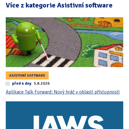
Více z kategorie Asistivní software
Tipy & triky
(17)
Hledání
ASISTIVNÍ SOFTWARE
před 4 dny
5.8.2026
Aplikace Talk Forward: Nový hráč v oblasti přístupnosti