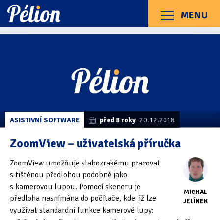
Přejít
Přejít
Přejít
na
na
na
MENU
Menu
štítky
kategorie
obsah
Články
Příručky
O Pélionu
Kontakt
Kategorie článků
Dotazníky
(3)
Hardware
(163)
Braillské řádky
(31)
ASISTIVNÍ SOFTWARE
před 8 roky
20.12.2018
Lupy
(8)
ZoomView – uživatelská příručka
Mobilní zařízení
(85)
ZoomView umožňuje slabozrakému pracovat
s tištěnou předlohou podobně jako
Počítače a notebooky
(66)
s kamerovou lupou. Pomocí skeneru je
MICHAL
Zápisníky
(7)
předloha nasnímána do počítače, kde již lze
JELÍNEK
využívat standardní funkce kamerové lupy:
Názory & zkušenosti
(143)