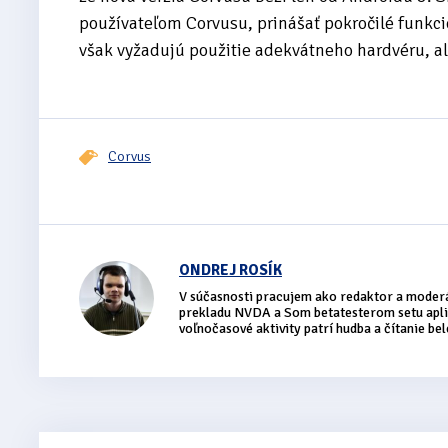
používateľom Corvusu, prinášať pokročilé funkcie,
však vyžadujú použitie adekvátneho hardvéru, a
Corvus
ONDREJ ROSÍK
V súčasnosti pracujem ako redaktor a moder
prekladu NVDA a Som betatesterom setu apli
voľnočasové aktivity patrí hudba a čítanie bel