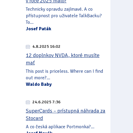
v roce 2025 málo?
Technicky opravdu zajímavé. A co
přístupnost pro uživatele TalkBacku?
To...
Josef Paták
4.8.2025 16:02
12 doplnkov NVDA, ktoré musíte
mať
This post is priceless. Where can I find
out more?...
Waldo Baby
24.6.2025 7:36
SuperCards – prístupná náhrada za
Stocard
A co česká aplikace Portmonka?...