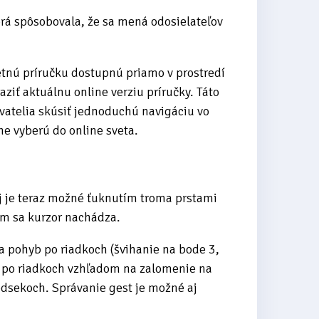
orá spôsobovala, že sa mená odosielateľov
tnú príručku dostupnú priamo v prostredí
iť aktuálnu online verziu príručky. Táto
ívatelia skúsiť jednoduchú navigáciu vo
e vyberú do online sveta.
j je teraz možné ťuknutím troma prstami
om sa kurzor nachádza.
 na pohyb po riadkoch (švihanie na bode 3,
a po riadkoch vzhľadom na zalomenie na
odsekoch. Správanie gest je možné aj