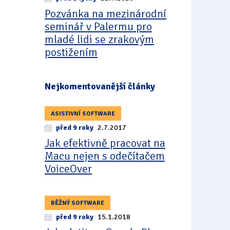
Pozvánka na mezinárodní
seminář v Palermu pro
mladé lidi se zrakovým
postižením
Nejkomentovanější články
ASISTIVNÍ SOFTWARE
před 9 roky
2.7.2017
Jak efektivně pracovat na
Macu nejen s odečítačem
VoiceOver
BĚŽNÝ SOFTWARE
před 9 roky
15.1.2018