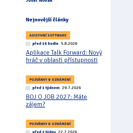
Josef Novák
Nejnovější články
ASISTIVNÍ SOFTWARE
před 16 hodin
5.8.2026
Aplikace Talk Forward: Nový
hráč v oblasti přístupnosti
POZVÁNKY & OZNÁMENÍ
před 1 týdnem
29.7.2026
BOJ O JOB 2027: Máte
zájem?
POZVÁNKY & OZNÁMENÍ
před 2 týdny
22.7.2026