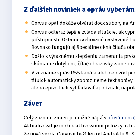
Z ďalších noviniek a opráv vyberám
Corvus opäť dokáže otvárať docx súbory na A
Corvus odteraz lepšie zvláda situácie, ak vy
prístupnosti. Ostanú zachované nastavené b
Rovnako fungujú aj špeciálne okná čítača obr
Došlo k výraznému zlepšeniu zamerania prvkov
skúmanie dotykom, čítač obrazovky zameriava
V zozname správ RSS kanála alebo epizód pod
titulok automaticky zobrazujeme text správy.
alebo epizódach vyhľadávať aj príznak, naprí
Záver
Celý zoznam zmien je možné nájsť v
oficiálnom 
Aktualizovať je možné aktivovaním položky akt
že nová verzia Corvusu beží len od Androidu 8. 