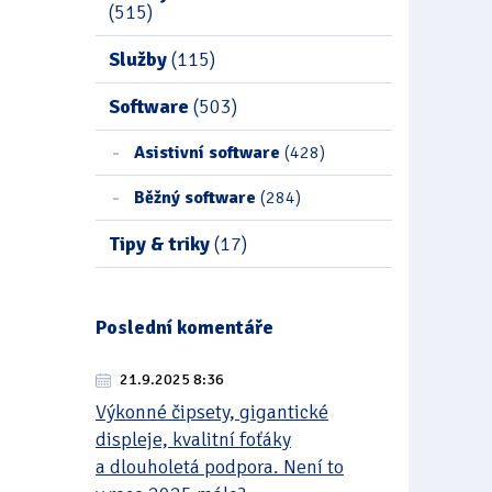
(515)
Služby
(115)
Software
(503)
Asistivní software
(428)
Běžný software
(284)
Tipy & triky
(17)
Poslední komentáře
21.9.2025 8:36
Výkonné čipsety, gigantické
displeje, kvalitní foťáky
a dlouholetá podpora. Není to