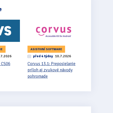
e
RE
ASISTIVNÍ SOFTWARE
.7.2026
před 4 týdny
10.7.2026
 CS06
Corvus 13.1: Preposielanie
príloh aj zvukové návody
pohromade