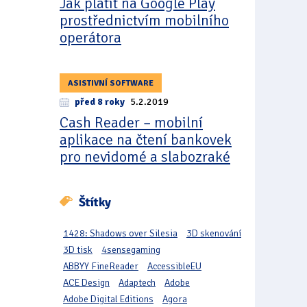
Jak platit na Google Play
prostřednictvím mobilního
operátora
ASISTIVNÍ SOFTWARE
před 8 roky
5.2.2019
Cash Reader – mobilní
aplikace na čtení bankovek
pro nevidomé a slabozraké
Štítky
1428: Shadows over Silesia
3D skenování
3D tisk
4sensegaming
ABBYY FineReader
AccessibleEU
ACE Design
Adaptech
Adobe
Adobe Digital Editions
Agora