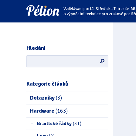
Přejít
Přejít
Přejít
Vzdělávací portál Střediska Teiresiás M
na
na
na
štítky
kategorie
obsah
o výpočetní technice pro zrakově postiž
Hledání
Kategorie článků
Dotazníky
(3)
Hardware
(163)
Braillské řádky
(31)
Lupy
(8)