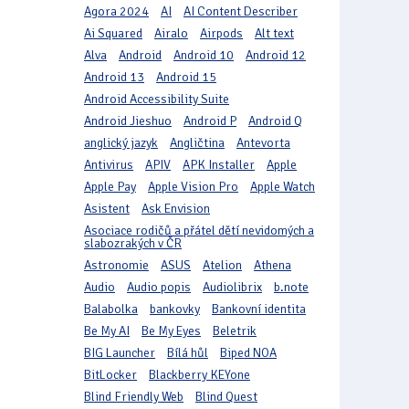
Agora 2024
AI
AI Content Describer
Ai Squared
Airalo
Airpods
Alt text
Alva
Android
Android 10
Android 12
Android 13
Android 15
Android Accessibility Suite
Android Jieshuo
Android P
Android Q
anglický jazyk
Angličtina
Antevorta
Antivirus
APIV
APK Installer
Apple
Apple Pay
Apple Vision Pro
Apple Watch
Asistent
Ask Envision
Asociace rodičů a přátel dětí nevidomých a
slabozrakých v ČR
Astronomie
ASUS
Atelion
Athena
Audio
Audio popis
Audiolibrix
b.note
Balabolka
bankovky
Bankovní identita
Be My AI
Be My Eyes
Beletrik
BIG Launcher
Bílá hůl
Biped NOA
BitLocker
Blackberry KEYone
Blind Friendly Web
Blind Quest