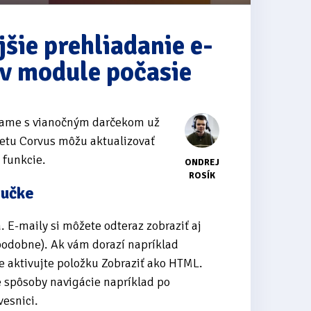
šie prehliadanie e-
 v module počasie
dzame s vianočným darčekom už
etu Corvus môžu aktualizovať
 funkcie.
ONDREJ
ROSÍK
ručke
 E-maily si môžete odteraz zobraziť aj
podobne). Ak vám dorazí napríklad
e aktivujte položku Zobraziť ako HTML.
 spôsoby navigácie napríklad po
vesnici.