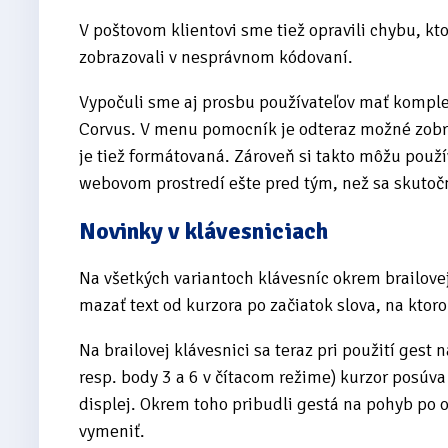
V poštovom klientovi sme tiež opravili chybu, kt
zobrazovali v nesprávnom kódovaní.
Vypočuli sme aj prosbu používateľov mať komple
Corvus. V menu pomocník je odteraz možné zobraz
je tiež formátovaná. Zároveň si takto môžu použ
webovom prostredí ešte pred tým, než sa skutočn
Novinky v klávesniciach
Na všetkých variantoch klávesníc okrem brailove
mazať text od kurzora po začiatok slova, na ktor
Na brailovej klávesnici sa teraz pri použití gest
resp. body 3 a 6 v čítacom režime) kurzor posúv
displej. Okrem toho pribudli gestá na pohyb po 
vymeniť.