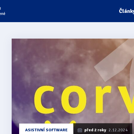
U
Článk
ené
ASISTIVNÍ SOFTWARE
před 2 roky
2.12.2024