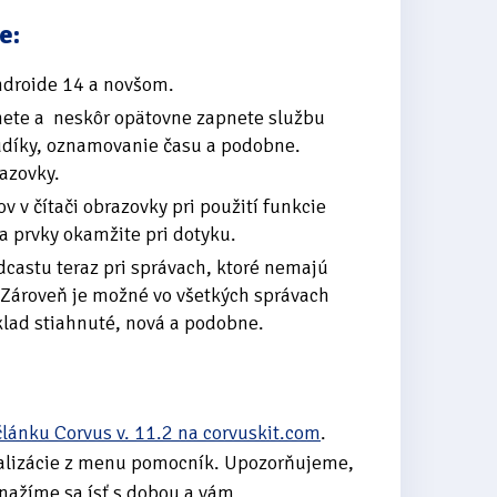
e:
ndroide 14 a novšom.
pnete a neskôr opätovne zapnete službu
udíky, oznamovanie času a podobne.
azovky.
 v čítači obrazovky pri použití funkcie
 prvky okamžite pri dotyku.
castu teraz pri správach, ktoré nemajú
 Zároveň je možné vo všetkých správach
klad stiahnuté, nová a podobne.
článku Corvus v. 11.2 na corvuskit.com
.
ualizácie z menu pomocník. Upozorňujeme,
Snažíme sa ísť s dobou a vám,