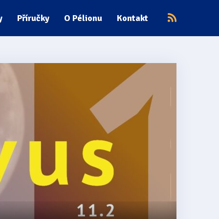
y
Příručky
O Pélionu
Kontakt