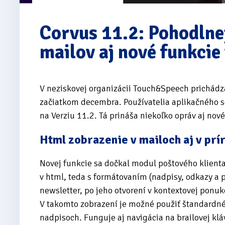
Corvus 11.2: Pohodlnej
mailov aj nové funkcie
V neziskovej organizácii Touch&Speech prichá
začiatkom decembra. Používatelia aplikačného s
na Verziu 11.2. Tá prináša niekoľko opráv aj nové
Html zobrazenie v mailoch aj v prí
Novej funkcie sa dočkal modul poštového klienta.
v html, teda s formátovaním (nadpisy, odkazy a 
newsletter, po jeho otvorení v kontextovej ponuk
V takomto zobrazení je možné použiť štandardné
nadpisoch. Funguje aj navigácia na brailovej klá