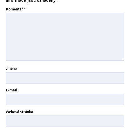
informace jsou označeny
*
Tipy & triky
(17)
Komentář
*
Hledání
Jméno
E-mail
Webová stránka