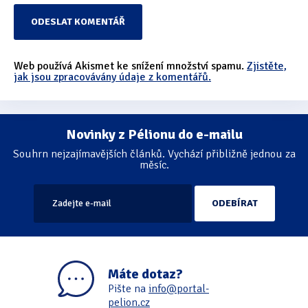
Web používá Akismet ke snížení množství spamu.
Zjistěte,
jak jsou zpracovávány údaje z komentářů.
Novinky z Pélionu do e-mailu
Souhrn nejzajímavějších článků. Vychází přibližně jednou za
měsíc.
Máte dotaz?
Pište na
info@portal-
pelion.cz