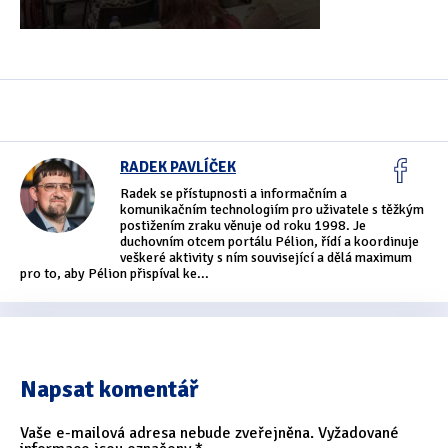
Oficiální materiály
(57)
Pozvánky & oznámení
(67)
Pracuji sluchem
(564)
RADEK PAVLÍČEK
Pracuji sluchem a hmatem
(566)
Radek se přístupnosti a informačním a
komunikačním technologiím pro uživatele s těžkým
Pracuji zrakem
(456)
postižením zraku věnuje od roku 1998. Je
duchovním otcem portálu Pélion, řídí a koordinuje
Pracuji zrakem a sluchem
(515)
veškeré aktivity s ním související a dělá maximum
pro to, aby Pélion přispíval ke...
Služby
(115)
Software
(503)
Asistivní software
(428)
Napsat komentář
Běžný software
(284)
Vaše e-mailová adresa nebude zveřejněna.
Vyžadované