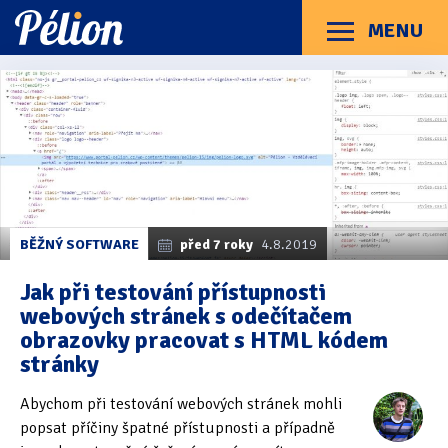
Přejít
Přejít
Přejít
na
na
na
MENU
Menu
štítky
kategorie
obsah
Články
Příručky
O Pélionu
Kontakt
Kategorie článků
Dotazníky
(3)
Hardware
(163)
Braillské řádky
(31)
BĚŽNÝ SOFTWARE
před 7 roky
4.8.2019
Lupy
(8)
Jak při testování přístupnosti
webových stránek s odečítačem
Mobilní zařízení
(85)
obrazovky pracovat s HTML kódem
stránky
Počítače a notebooky
(66)
Zápisníky
(7)
Abychom při testování webových stránek mohli
popsat příčiny špatné přístupnosti a případně
Názory & zkušenosti
(143)