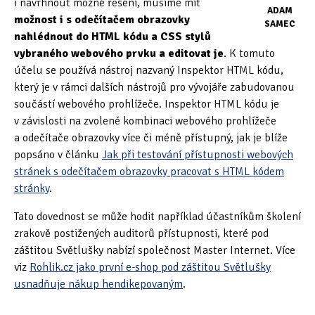
i navrhnout možné řešení, musíme mít
ADAM
možnost i s odečítačem obrazovky
SAMEC
Oficiální materiály
(57)
nahlédnout do HTML kódu a CSS stylů
vybraného webového prvku a editovat je
. K tomuto
Pozvánky & oznámení
(67)
účelu se používá nástroj nazvaný Inspektor HTML kódu,
který je v rámci dalších nástrojů pro vývojáře zabudovanou
Pracuji sluchem
(564)
součástí webového prohlížeče. Inspektor HTML kódu je
Pracuji sluchem a hmatem
(566)
v závislosti na zvolené kombinaci webového prohlížeče
a odečítače obrazovky více či méně přístupný, jak je blíže
Pracuji zrakem
(456)
popsáno v článku
Jak při testování přístupnosti webových
stránek s odečítačem obrazovky pracovat s HTML kódem
Pracuji zrakem a sluchem
(515)
stránky
.
Služby
(115)
Tato dovednost se může hodit například účastníkům školení
zrakově postižených auditorů přístupnosti, které pod
Software
(503)
záštitou Světlušky nabízí společnost Master Internet. Více
viz
Rohlik.cz jako první e-shop pod záštitou Světlušky
Asistivní software
(428)
usnadňuje nákup hendikepovaným
.
Běžný software
(284)