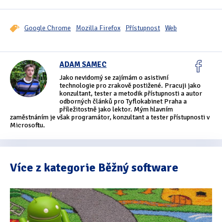
Tipy & triky
(17)
Google Chrome
Mozilla Firefox
Přístupnost
Web
Hledání
ADAM SAMEC
Jako nevidomý se zajímám o asistivní
technologie pro zrakově postižené. Pracuji jako
konzultant, tester a metodik přístupnosti a autor
odborných článků pro Tyflokabinet Praha a
příležitostně jako lektor. Mým hlavním
zaměstnáním je však programátor, konzultant a tester přístupnosti v
Microsoftu.
Více z kategorie Běžný software