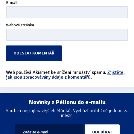
E-mail
Webová stránka
Web používá Akismet ke snížení množství spamu.
Zjistěte,
jak jsou zpracovávány údaje z komentářů.
Novinky z Pélionu do e-mailu
Souhrn nejzajímavějších článků. Vychází přibližně jednou za
měsíc.