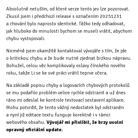
Tipy & triky
(17)
Absolutně netuším, od které verze tento jev lze pozorovat.
Zkusil jsem i předchozí release s označením 20251231
a chování bylo naprosto identické. Těžko tedy odhadovat,
Hledání
jak hluboko do minulosti bychom se museli vrátit, abychom
chybu vystopovali.
Nicméně jsem okamžitě kontaktoval vývojáře s tím, že jde
o kritickou chybu a že bude nutné zjednat brzkou nápravu.
Bohužel, celou věc komplikovaly oslavy čínského nového
roku, takže Li se ke své práci vrátil teprve včera.
Na základě popisu chyby a logovacích chybových protokolů
se mu podařilo problém velice rychle odstranit a už dnes
ráno mi odeslal ke kontrole testovací sestavení aplikace.
Mohu potvrdit, že tento vážný nedostatek byl odstraněn
a nyní již editace textu funguje korektně i v rámci
webového obsahu.
Vývojář mi přislíbil, že brzy uvolní
opravný oficiální update.