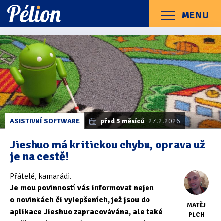
Přejít
Přejít
Přejít
na
na
na
MENU
Menu
štítky
kategorie
obsah
Články
Příručky
O Pélionu
Kontakt
Kategorie článků
Dotazníky
(3)
Hardware
(163)
Braillské řádky
(31)
ASISTIVNÍ SOFTWARE
před 5 měsíců
27.2.2026
Lupy
(8)
Jieshuo má kritickou chybu, oprava už
je na cestě!
Mobilní zařízení
(85)
Přátelé, kamarádi.
Počítače a notebooky
(66)
Je mou povinností vás informovat nejen
Zápisníky
(7)
o novinkách či vylepšeních, jež jsou do
MATĚJ
aplikace Jieshuo zapracovávána, ale také
PLCH
Názory & zkušenosti
(143)