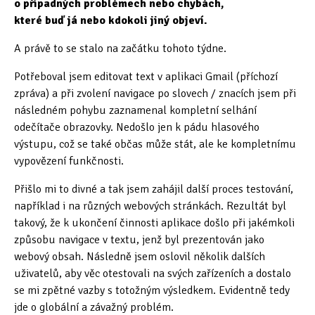
o případných problémech nebo chybách,
které buď já nebo kdokoli jiný objeví.
Oficiální materiály
(57)
A právě to se stalo na začátku tohoto týdne.
Pozvánky & oznámení
(67)
Potřeboval jsem editovat text v aplikaci Gmail (příchozí
Pracuji sluchem
(564)
zpráva) a při zvolení navigace po slovech / znacích jsem při
následném pohybu zaznamenal kompletní selhání
Pracuji sluchem a hmatem
(566)
odečítače obrazovky. Nedošlo jen k pádu hlasového
výstupu, což se také občas může stát, ale ke kompletnímu
Pracuji zrakem
(456)
vypovězení funkčnosti.
Pracuji zrakem a sluchem
(515)
Přišlo mi to divné a tak jsem zahájil další proces testování,
například i na různých webových stránkách. Rezultát byl
Služby
(115)
takový, že k ukončení činnosti aplikace došlo při jakémkoli
způsobu navigace v textu, jenž byl prezentován jako
Software
(503)
webový obsah. Následně jsem oslovil několik dalších
Asistivní software
(428)
uživatelů, aby věc otestovali na svých zařízeních a dostalo
se mi zpětné vazby s totožným výsledkem. Evidentně tedy
Běžný software
(284)
jde o globální a závažný problém.