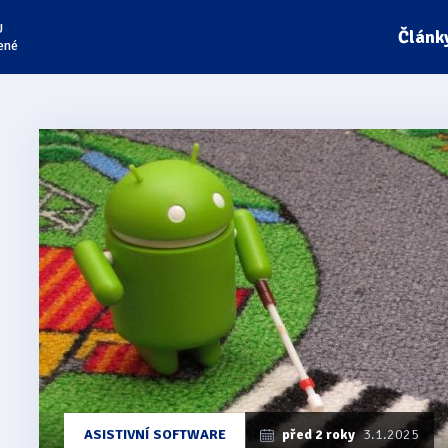
U
Článk
ené
ASISTIVNÍ SOFTWARE
před 2 roky
3.1.2025