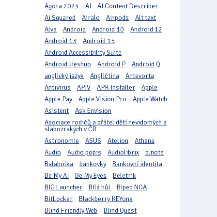
Agora 2024
AI
AI Content Describer
Ai Squared
Airalo
Airpods
Alt text
Alva
Android
Android 10
Android 12
Android 13
Android 15
Android Accessibility Suite
Android Jieshuo
Android P
Android Q
anglický jazyk
Angličtina
Antevorta
Antivirus
APIV
APK Installer
Apple
Apple Pay
Apple Vision Pro
Apple Watch
Asistent
Ask Envision
Asociace rodičů a přátel dětí nevidomých a
slabozrakých v ČR
Astronomie
ASUS
Atelion
Athena
Audio
Audio popis
Audiolibrix
b.note
Balabolka
bankovky
Bankovní identita
Be My AI
Be My Eyes
Beletrik
BIG Launcher
Bílá hůl
Biped NOA
BitLocker
Blackberry KEYone
Blind Friendly Web
Blind Quest