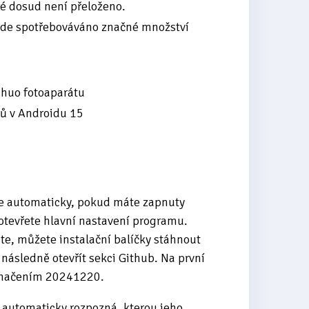
eré dosud není přeloženo.
 bude spotřebováváno značné množství
shuo fotoaparátu
čů v Androidu 15
e automaticky, pokud máte zapnuty
otevřete hlavní nastavení programu.
e, můžete instalační balíčky stáhnout
následně otevřít sekci Github. Na první
označením 20241220.
 automaticky rozpozná, kterou jeho