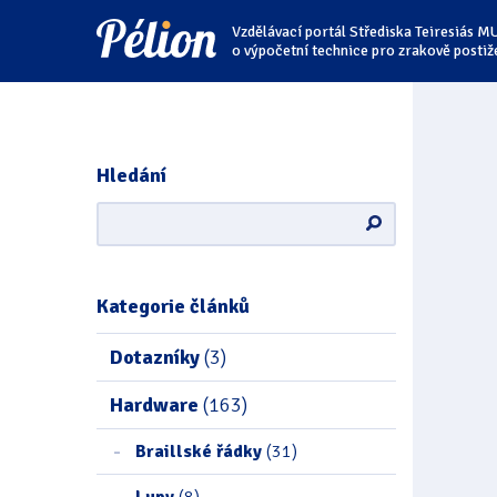
Přejít
Přejít
Přejít
Vzdělávací portál Střediska Teiresiás M
na
na
na
štítky
kategorie
obsah
o výpočetní technice pro zrakově postiž
Hledání
Kategorie článků
Dotazníky
(3)
Hardware
(163)
Braillské řádky
(31)
Lupy
(8)