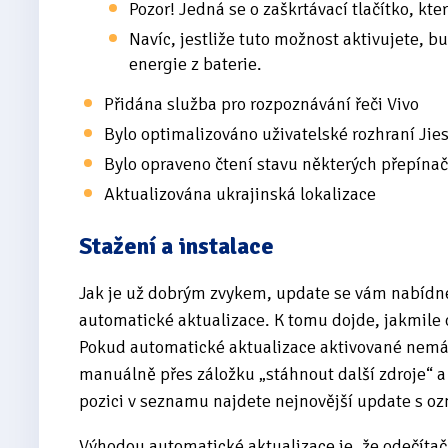
Pozor! Jedná se o zaškrtávací tlačítko, kt
Navíc, jestliže tuto možnost aktivujete,
energie z baterie.
Přidána služba pro rozpoznávání řeči Vivo
Bylo optimalizováno uživatelské rozhraní Jie
Bylo opraveno čtení stavu některých přepína
Aktualizována ukrajinská lokalizace
Stažení a instalace
Jak je už dobrým zvykem, update se vám nabídn
automatické aktualizace. K tomu dojde, jakmile 
Pokud automatické aktualizace aktivované nemát
manuálně přes záložku „stáhnout další zdroje“ a 
pozici v seznamu najdete nejnovější update s 
Výhodou automatické aktualizace je, že odečítač