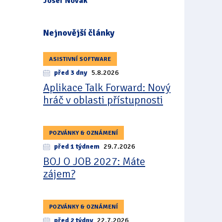
Josef Novák
Nejnovější články
ASISTIVNÍ SOFTWARE
před 3 dny
5.8.2026
Aplikace Talk Forward: Nový
hráč v oblasti přístupnosti
POZVÁNKY & OZNÁMENÍ
před 1 týdnem
29.7.2026
BOJ O JOB 2027: Máte
zájem?
POZVÁNKY & OZNÁMENÍ
před 2 týdny
22.7.2026