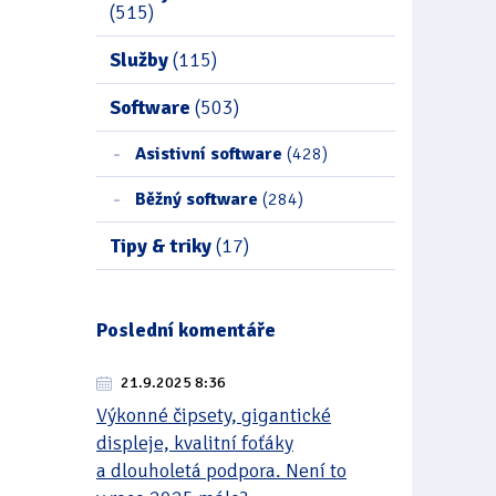
(515)
Služby
(115)
Software
(503)
Asistivní software
(428)
Běžný software
(284)
Tipy & triky
(17)
Poslední komentáře
21.9.2025 8:36
Výkonné čipsety, gigantické
displeje, kvalitní foťáky
a dlouholetá podpora. Není to