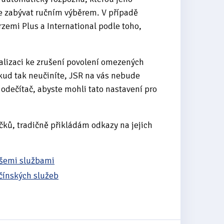
e zabývat ručním výběrem. V případě
zemi Plus a International podle toho,
lizaci ke zrušení povolení omezených
kud tak neučiníte, JSR na vás nebude
 odečítač, abyste mohli tato nastavení pro
líčků, tradičně přikládám odkazy na jejich
všemi službami
čínských služeb