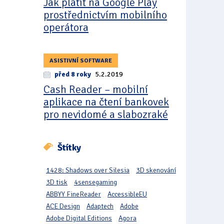
Jak platit na Google Play
prostřednictvím mobilního
operátora
ASISTIVNÍ SOFTWARE
před 8 roky
5.2.2019
Cash Reader – mobilní
aplikace na čtení bankovek
pro nevidomé a slabozraké
Štítky
1428: Shadows over Silesia
3D skenování
3D tisk
4sensegaming
ABBYY FineReader
AccessibleEU
ACE Design
Adaptech
Adobe
Adobe Digital Editions
Agora