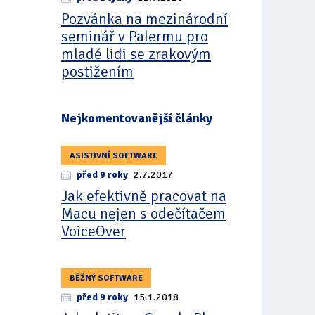
Pozvánka na mezinárodní
seminář v Palermu pro
mladé lidi se zrakovým
postižením
Nejkomentovanější články
ASISTIVNÍ SOFTWARE
před 9 roky
2.7.2017
Jak efektivně pracovat na
Macu nejen s odečítačem
VoiceOver
BĚŽNÝ SOFTWARE
před 9 roky
15.1.2018