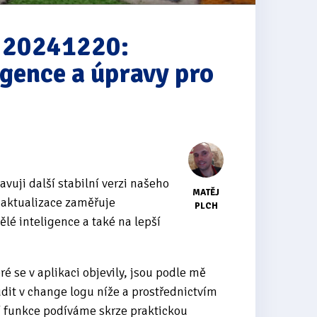
r 20241220:
igence a úpravy pro
vuji další stabilní verzi našeho
MATĚJ
 aktualizace zaměřuje
PLCH
lé inteligence a také na lepší
é se v aplikaci objevily, jsou podle mě
dit v change logu níže a prostřednictvím
í funkce podíváme skrze praktickou