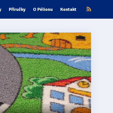
y
Příručky
O Pélionu
Kontakt