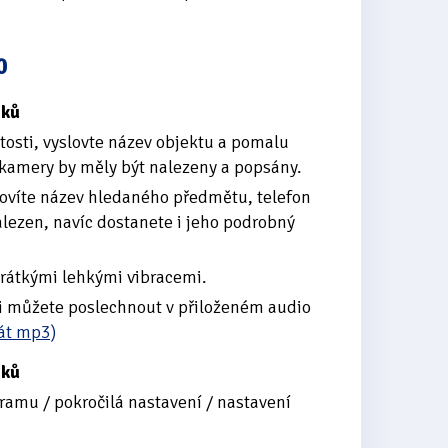
0
zků
itosti, vyslovte název objektu a pomalu
kamery by měly být nalezeny a popsány.
slovíte název hledaného předmětu, telefon
alezen, navíc dostanete i jeho podrobný
krátkými lehkými vibracemi.
 si můžete poslechnout v přiloženém audio
át mp3)
zků
gramu / pokročilá nastavení / nastavení