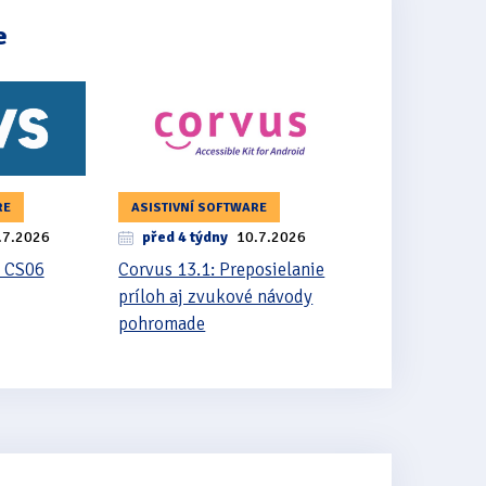
e
RE
ASISTIVNÍ SOFTWARE
.7.2026
před 4 týdny
10.7.2026
 CS06
Corvus 13.1: Preposielanie
príloh aj zvukové návody
pohromade