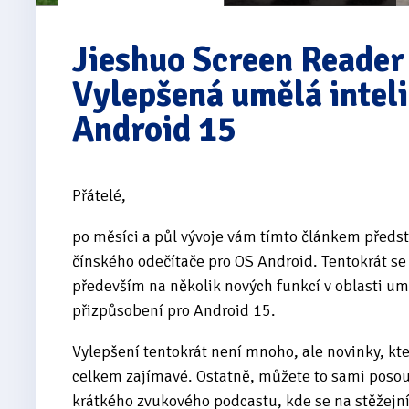
Jieshuo Screen Reade
Vylepšená umělá intel
Android 15
Přátelé,
po měsíci a půl vývoje vám tímto článkem předsta
čínského odečítače pro OS Android. Tentokrát se
především na několik nových funkcí v oblasti umě
přizpůsobení pro Android 15.
Vylepšení tentokrát není mnoho, ale novinky, kter
celkem zajímavé. Ostatně, můžete to sami posou
krátkého zvukového podcastu, kde se na stěžejn