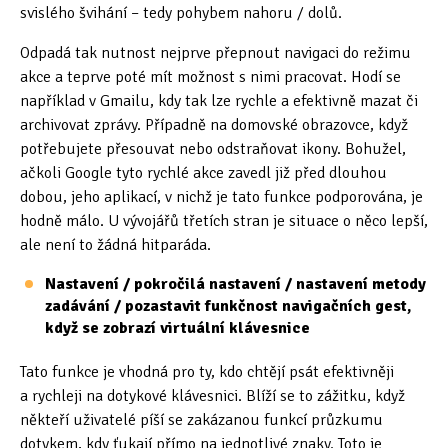
svislého švihání – tedy pohybem nahoru / dolů.
Odpadá tak nutnost nejprve přepnout navigaci do režimu
akce a teprve poté mít možnost s nimi pracovat. Hodí se
například v Gmailu, kdy tak lze rychle a efektivně mazat či
archivovat zprávy. Případně na domovské obrazovce, když
potřebujete přesouvat nebo odstraňovat ikony. Bohužel,
ačkoli Google tyto rychlé akce zavedl již před dlouhou
dobou, jeho aplikací, v nichž je tato funkce podporována, je
hodně málo. U vývojářů třetích stran je situace o něco lepší,
ale není to žádná hitparáda.
Nastavení / pokročilá nastavení / nastavení metody
zadávání / pozastavit funkčnost navigačních gest,
když se zobrazí virtuální klávesnice
Tato funkce je vhodná pro ty, kdo chtějí psát efektivněji
a rychleji na dotykové klávesnici. Blíží se to zážitku, když
někteří uživatelé píší se zakázanou funkcí průzkumu
dotykem, kdy ťukají přímo na jednotlivé znaky. Toto je