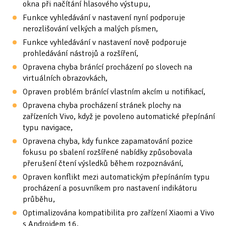
okna při načítání hlasového výstupu,
Tipy & triky
(17)
Funkce vyhledávání v nastavení nyní podporuje
nerozlišování velkých a malých písmen,
Funkce vyhledávání v nastavení nově podporuje
Hledání
prohledávání nástrojů a rozšíření,
Opravena chyba bránící procházení po slovech na
virtuálních obrazovkách,
Opraven problém bránící vlastním akcím u notifikací,
Opravena chyba procházení stránek plochy na
zařízeních Vivo, když je povoleno automatické přepínání
typu navigace,
Opravena chyba, kdy funkce zapamatování pozice
fokusu po sbalení rozšířené nabídky způsobovala
přerušení čtení výsledků během rozpoznávání,
Opraven konflikt mezi automatickým přepínáním typu
procházení a posuvníkem pro nastavení indikátoru
průběhu,
Optimalizována kompatibilita pro zařízení Xiaomi a Vivo
s Androidem 16.