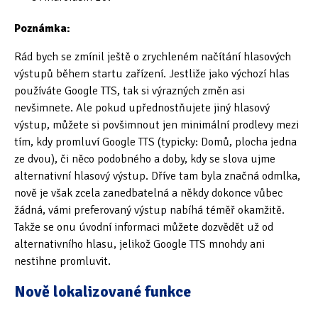
Poznámka:
Rád bych se zmínil ještě o zrychleném načítání hlasových
výstupů během startu zařízení. Jestliže jako výchozí hlas
používáte Google TTS, tak si výrazných změn asi
nevšimnete. Ale pokud upřednostňujete jiný hlasový
výstup, můžete si povšimnout jen minimální prodlevy mezi
tím, kdy promluví Google TTS (typicky: Domů, plocha jedna
ze dvou), či něco podobného a doby, kdy se slova ujme
alternativní hlasový výstup. Dříve tam byla značná odmlka,
nově je však zcela zanedbatelná a někdy dokonce vůbec
žádná, vámi preferovaný výstup nabíhá téměř okamžitě.
Takže se onu úvodní informaci můžete dozvědět už od
alternativního hlasu, jelikož Google TTS mnohdy ani
nestihne promluvit.
Nově lokalizované funkce