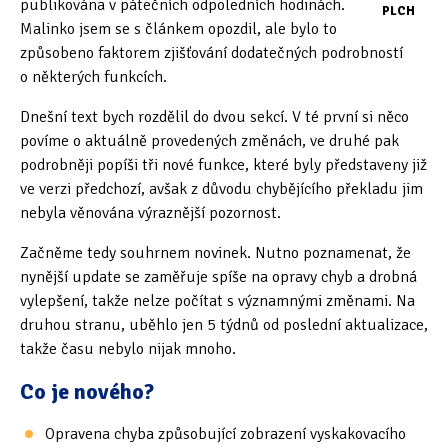
publikována v pátečních odpoledních hodinách.
PLCH
Malinko jsem se s článkem opozdil, ale bylo to
Oficiální materiály
(57)
způsobeno faktorem zjišťování dodatečných podrobností
o některých funkcích.
Pozvánky & oznámení
(67)
Dnešní text bych rozdělil do dvou sekcí. V té první si něco
Pracuji sluchem
(564)
povíme o aktuálně provedených změnách, ve druhé pak
podrobněji popíši tři nové funkce, které byly představeny již
Pracuji sluchem a hmatem
(566)
ve verzi předchozí, avšak z důvodu chybějícího překladu jim
Pracuji zrakem
(456)
nebyla věnována výraznější pozornost.
Začněme tedy souhrnem novinek. Nutno poznamenat, že
Pracuji zrakem a sluchem
(515)
nynější update se zaměřuje spíše na opravy chyb a drobná
Služby
(115)
vylepšení, takže nelze počítat s významnými změnami. Na
druhou stranu, uběhlo jen 5 týdnů od poslední aktualizace,
Software
(503)
takže času nebylo nijak mnoho.
Asistivní software
(428)
Co je nového?
Běžný software
(284)
Opravena chyba způsobující zobrazení vyskakovacího