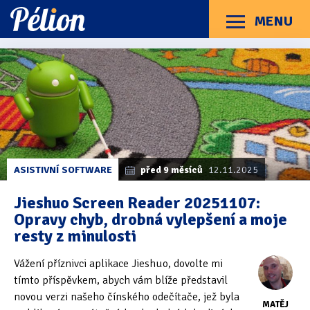
Přejít
Přejít
Přejít
na
na
na
MENU
Menu
štítky
kategorie
obsah
Články
Příručky
O Pélionu
Kontakt
Kategorie článků
Dotazníky
(3)
Hardware
(163)
Braillské řádky
(31)
ASISTIVNÍ SOFTWARE
před 9 měsíců
12.11.2025
Lupy
(8)
Jieshuo Screen Reader 20251107:
Opravy chyb, drobná vylepšení a moje
Mobilní zařízení
(85)
resty z minulosti
Počítače a notebooky
(66)
Vážení příznivci aplikace Jieshuo, dovolte mi
Zápisníky
(7)
tímto příspěvkem, abych vám blíže představil
novou verzi našeho čínského odečítače, jež byla
MATĚJ
Názory & zkušenosti
(143)