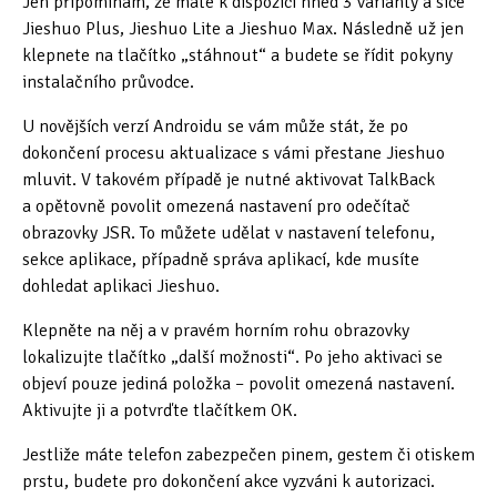
Jen připomínám, že máte k dispozici hned 3 varianty a sice
Jieshuo Plus, Jieshuo Lite a Jieshuo Max. Následně už jen
klepnete na tlačítko „stáhnout“ a budete se řídit pokyny
instalačního průvodce.
U novějších verzí Androidu se vám může stát, že po
dokončení procesu aktualizace s vámi přestane Jieshuo
mluvit. V takovém případě je nutné aktivovat TalkBack
a opětovně povolit omezená nastavení pro odečítač
obrazovky JSR. To můžete udělat v nastavení telefonu,
sekce aplikace, případně správa aplikací, kde musíte
dohledat aplikaci Jieshuo.
Klepněte na něj a v pravém horním rohu obrazovky
lokalizujte tlačítko „další možnosti“. Po jeho aktivaci se
objeví pouze jediná položka – povolit omezená nastavení.
Aktivujte ji a potvrďte tlačítkem OK.
Jestliže máte telefon zabezpečen pinem, gestem či otiskem
prstu, budete pro dokončení akce vyzváni k autorizaci.