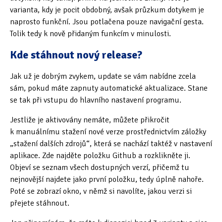
varianta, kdy je pocit obdobný, avšak průzkum dotykem je
naprosto funkční. Jsou potlačena pouze navigační gesta.
Tolik tedy k nově přidaným funkcím v minulosti.
Kde stáhnout nový release?
Jak už je dobrým zvykem, update se vám nabídne zcela
sám, pokud máte zapnuty automatické aktualizace. Stane
se tak při vstupu do hlavního nastavení programu.
Jestliže je aktivovány nemáte, můžete přikročit
k manuálnímu stažení nové verze prostřednictvím záložky
„stažení dalších zdrojů“, která se nachází taktéž v nastavení
aplikace. Zde najděte položku Github a rozklikněte ji.
Objeví se seznam všech dostupných verzí, přičemž tu
nejnovější najdete jako první položku, tedy úplně nahoře.
Poté se zobrazí okno, v němž si navolíte, jakou verzi si
přejete stáhnout.