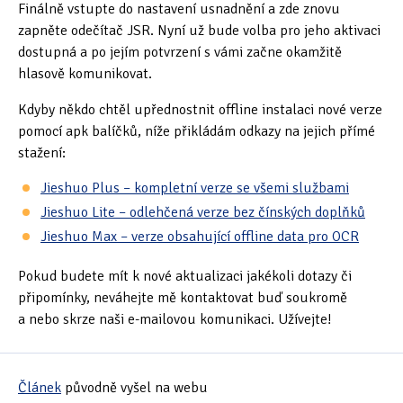
Finálně vstupte do nastavení usnadnění a zde znovu
zapněte odečítač JSR. Nyní už bude volba pro jeho aktivaci
dostupná a po jejím potvrzení s vámi začne okamžitě
hlasově komunikovat.
Kdyby někdo chtěl upřednostnit offline instalaci nové verze
pomocí apk balíčků, níže přikládám odkazy na jejich přímé
stažení:
Jieshuo Plus – kompletní verze se všemi službami
Jieshuo Lite – odlehčená verze bez čínských doplňků
Jieshuo Max – verze obsahující offline data pro OCR
Pokud budete mít k nové aktualizaci jakékoli dotazy či
připomínky, neváhejte mě kontaktovat buď soukromě
a nebo skrze naši e-mailovou komunikaci. Užívejte!
Článek
původně vyšel na webu