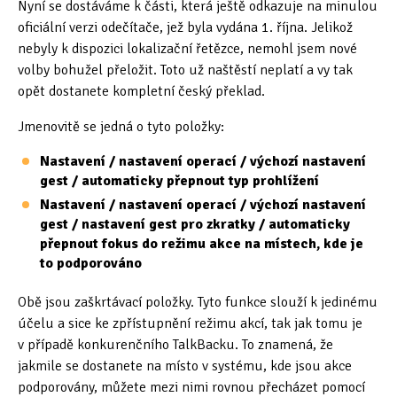
Nyní se dostáváme k části, která ještě odkazuje na minulou
oficiální verzi odečítače, jež byla vydána 1. října. Jelikož
nebyly k dispozici lokalizační řetězce, nemohl jsem nové
volby bohužel přeložit. Toto už naštěstí neplatí a vy tak
opět dostanete kompletní český překlad.
Jmenovitě se jedná o tyto položky:
Nastavení / nastavení operací / výchozí nastavení
gest / automaticky přepnout typ prohlížení
Nastavení / nastavení operací / výchozí nastavení
gest / nastavení gest pro zkratky / automaticky
přepnout fokus do režimu akce na místech, kde je
to podporováno
Obě jsou zaškrtávací položky. Tyto funkce slouží k jedinému
účelu a sice ke zpřístupnění režimu akcí, tak jak tomu je
v případě konkurenčního TalkBacku. To znamená, že
jakmile se dostanete na místo v systému, kde jsou akce
podporovány, můžete mezi nimi rovnou přecházet pomocí