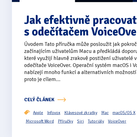
Jak efektivně pracova
s odečítačem VoiceOve
Úvodem Tato příručka může posloužit jak pokroč
začínajícím uživatelům Macu a předkládá doporu
které využijí hlavně zrakově postižení uživatelé
odečítače VoiceOver. Operační systém macOS i V
nabízejí mnoho funkcí a alternativních možností
proto je cílem...
CELÝ ČLÁNEK
Apple
Infovox
Klávesové zkratky
Mac
macOS/OS X
Microsoft Word
Příručky
Siri
Tutoriály
VoiceOver