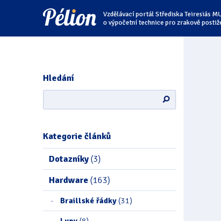
Přejít
Přejít
Přejít
Vzdělávací portál Střediska Teiresiás M
na
na
na
štítky
kategorie
obsah
o výpočetní technice pro zrakově postiž
Hledání
Kategorie článků
Dotazníky
(3)
Hardware
(163)
Braillské řádky
(31)
Lupy
(8)