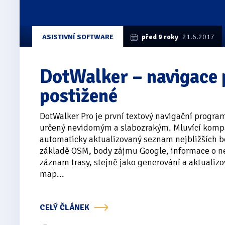
ASISTIVNÍ SOFTWARE
před 9 roky
21.6.2017
DotWalker – navigace 
postižené
DotWalker Pro je první textový navigační progra
určený nevidomým a slabozrakým. Mluvící komp
automaticky aktualizovaný seznam nejbližších 
základě OSM, body zájmu Google, informace o ne
záznam trasy, stejně jako generování a aktualizo
map...
CELÝ ČLÁNEK