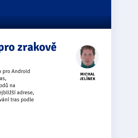
pro zrakově
m pro Android
MICHAL
as,
JELÍNEK
bodů na
jbližší adrese,
vání tras podle