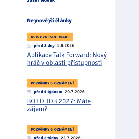
Josef Novák
Nejnovější články
ASISTIVNÍ SOFTWARE
před 2 dny
5.8.2026
Aplikace Talk Forward: Nový
hráč v oblasti přístupnosti
POZVÁNKY & OZNÁMENÍ
před 1 týdnem
29.7.2026
BOJ O JOB 2027: Máte
zájem?
POZVÁNKY & OZNÁMENÍ
před 2 týdny
22.7.2026