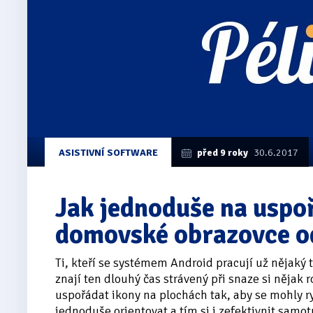
ASISTIVNÍ SOFTWARE
před 9 roky
30.6.2017
Jak jednoduše na uspo
domovské obrazovce o
Ti, kteří se systémem Android pracují už nějaký t
znají ten dlouhý čas strávený při snaze si nějak
uspořádat ikony na plochách tak, aby se mohly r
jednoduše orientovat a tím si i zefektivnit samot