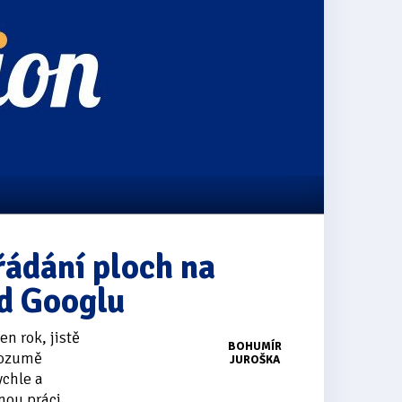
řádání ploch na
d Googlu
en rok, jistě
BOHUMÍR
 rozumě
JUROŠKA
ychle a
nou práci...