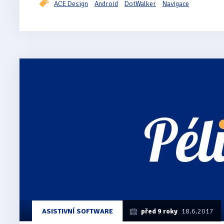
ACE Design
Android
DotWalker
Navigace
ASISTIVNÍ SOFTWARE
před 9 roky
18.6.2017