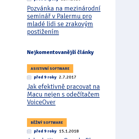
Pozvánka na mezinárodní
seminář v Palermu pro
mladé lidi se zrakovým
postižením
Nejkomentovanější články
ASISTIVNÍ SOFTWARE
před 9 roky
2.7.2017
Jak efektivně pracovat na
Macu nejen s odečítačem
VoiceOver
BĚŽNÝ SOFTWARE
před 9 roky
15.1.2018