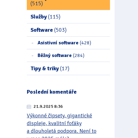
(515)
Služby
(115)
Software
(503)
Asistivní software
(428)
Běžný software
(284)
Tipy & triky
(17)
Poslední komentáře
21.9.2025 8:36
Výkonné čipsety, gigantické
displeje, kvalitní foťáky
a dlouholetá podpora. Není to