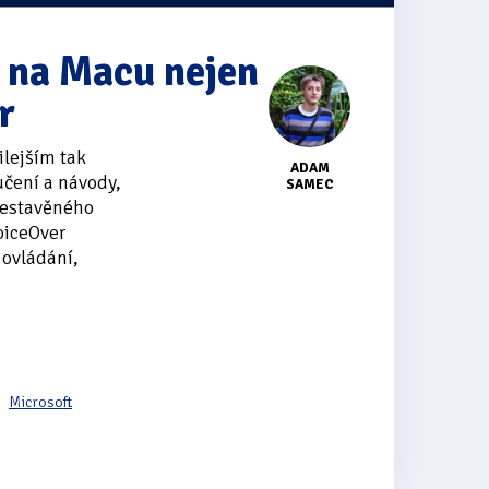
t na Macu nejen
r
ilejším tak
ADAM
čení a návody,
SAMEC
 vestavěného
oiceOver
 ovládání,
Microsoft