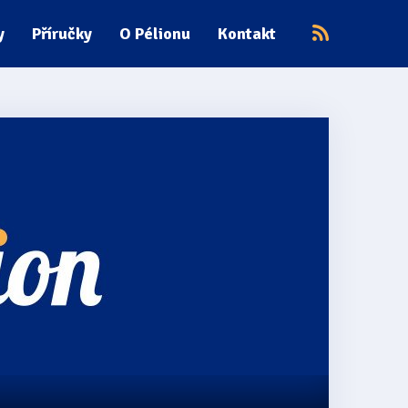
y
Příručky
O Pélionu
Kontakt