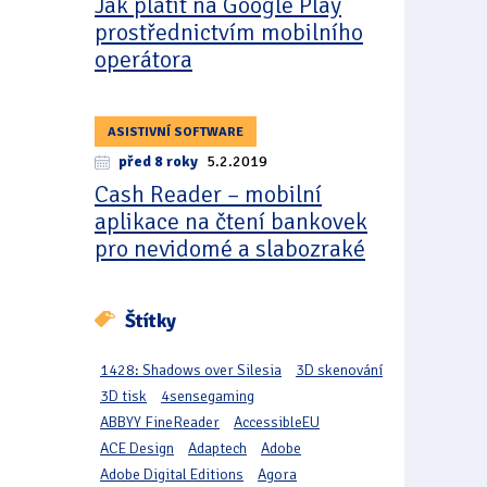
Jak platit na Google Play
prostřednictvím mobilního
operátora
ASISTIVNÍ SOFTWARE
před 8 roky
5.2.2019
Cash Reader – mobilní
aplikace na čtení bankovek
pro nevidomé a slabozraké
Štítky
1428: Shadows over Silesia
3D skenování
3D tisk
4sensegaming
ABBYY FineReader
AccessibleEU
ACE Design
Adaptech
Adobe
Adobe Digital Editions
Agora