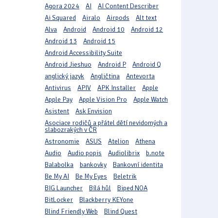
Agora 2024
AI
AI Content Describer
Ai Squared
Airalo
Airpods
Alt text
Alva
Android
Android 10
Android 12
Android 13
Android 15
Android Accessibility Suite
Android Jieshuo
Android P
Android Q
anglický jazyk
Angličtina
Antevorta
Antivirus
APIV
APK Installer
Apple
Apple Pay
Apple Vision Pro
Apple Watch
Asistent
Ask Envision
Asociace rodičů a přátel dětí nevidomých a
slabozrakých v ČR
Astronomie
ASUS
Atelion
Athena
Audio
Audio popis
Audiolibrix
b.note
Balabolka
bankovky
Bankovní identita
Be My AI
Be My Eyes
Beletrik
BIG Launcher
Bílá hůl
Biped NOA
BitLocker
Blackberry KEYone
Blind Friendly Web
Blind Quest