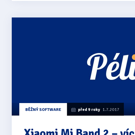
BĚŽNÝ SOFTWARE
před 9 roky
1.7.2017
Xiaomi Mi Band 2 – víc