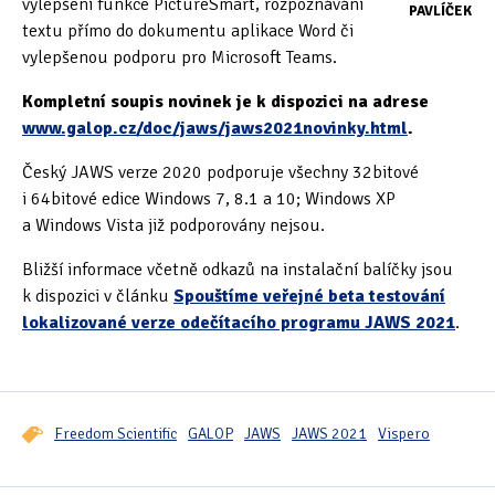
vylepšení funkce PictureSmart, rozpoznávání
PAVLÍČEK
textu přímo do dokumentu aplikace Word či
Oficiální materiály
(57)
vylepšenou podporu pro Microsoft Teams.
Pozvánky & oznámení
(67)
Kompletní soupis novinek je k dispozici na adrese
www.galop.cz/doc/jaws/jaws2021novinky.html
.
Pracuji sluchem
(564)
Český JAWS verze 2020 podporuje všechny 32bitové
Pracuji sluchem a hmatem
(566)
i 64bitové edice Windows 7, 8.1 a 10; Windows XP
a Windows Vista již podporovány nejsou.
Pracuji zrakem
(456)
Bližší informace včetně odkazů na instalační balíčky jsou
Pracuji zrakem a sluchem
(515)
k dispozici v článku
Spouštíme veřejné beta testování
lokalizované verze odečítacího programu JAWS 2021
.
Služby
(115)
Software
(503)
Asistivní software
(428)
Freedom Scientific
GALOP
JAWS
JAWS 2021
Vispero
Běžný software
(284)