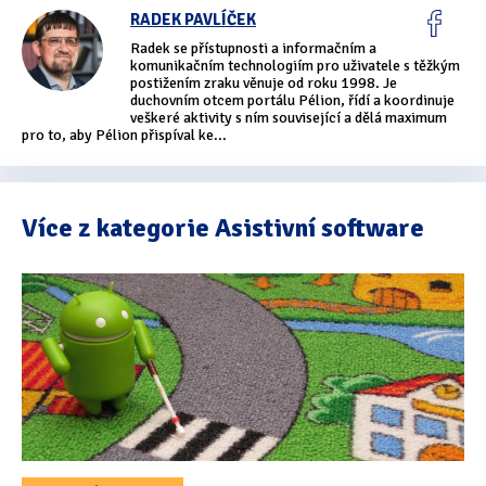
Tipy & triky
(17)
RADEK PAVLÍČEK
Radek se přístupnosti a informačním a
komunikačním technologiím pro uživatele s těžkým
postižením zraku věnuje od roku 1998. Je
Hledání
duchovním otcem portálu Pélion, řídí a koordinuje
veškeré aktivity s ním související a dělá maximum
pro to, aby Pélion přispíval ke...
Více z kategorie Asistivní software