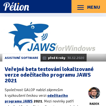
Přejít
Přejít
Přejít
na
na
na
MENU
Menu
štítky
kategorie
obsah
Články
Příručky
O Pélionu
Kontakt
Kategorie článků
Dotazníky
(3)
Hardware
(163)
Braillské řádky
(31)
ASISTIVNÍ SOFTWARE
před 6 roky
30.12.2020
Lupy
(8)
Veřejné beta testování lokalizované
verze odečítacího programu JAWS
Mobilní zařízení
(85)
2021
Počítače a notebooky
(66)
Společnost GALOP nabízí zájemcům
Zápisníky
(7)
k vyzkoušení českou verzi
odečítacího
programu JAWS
2021
. Mezi novinky patří
RADEK
Názory & zkušenosti
(143)