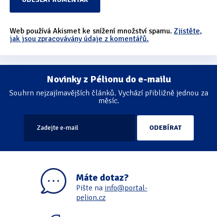
Web používá Akismet ke snížení množství spamu.
Zjistěte,
jak jsou zpracovávány údaje z komentářů.
Novinky z Pélionu do e-mailu
Souhrn nejzajímavějších článků. Vychází přibližně jednou za
měsíc.
Máte dotaz?
Pište na
info@portal-
pelion.cz