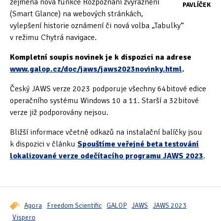
zejména nová funkce Rozpoznání zvýraznění
PAVLÍČEK
(Smart Glance) na webových stránkách,
Oficiální materiály
(57)
vylepšení historie oznámení či nová volba „Tabulky“
v režimu Chytrá navigace.
Pozvánky & oznámení
(67)
Kompletní soupis novinek je k dispozici na adrese
Pracuji sluchem
(564)
www.galop.cz/doc/jaws/jaws2023novinky.html
.
Pracuji sluchem a hmatem
(566)
Český JAWS verze 2023 podporuje všechny 64bitové edice
operačního systému Windows 10 a 11. Starší a 32bitové
Pracuji zrakem
(456)
verze již podporovány nejsou.
Pracuji zrakem a sluchem
(515)
Bližší informace včetně odkazů na instalační balíčky jsou
k dispozici v článku
Spouštíme veřejné beta testování
Služby
(115)
lokalizované verze odečítacího programu JAWS 2023
.
Software
(503)
Asistivní software
(428)
Agora
Freedom Scientific
GALOP
JAWS
JAWS 2023
Běžný software
(284)
Vispero