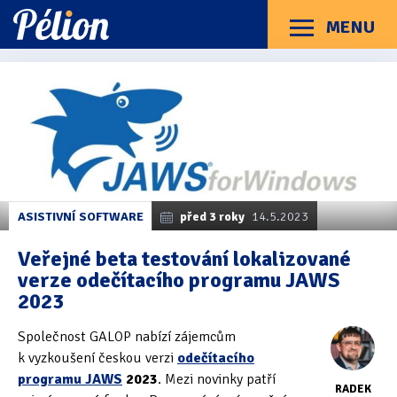
Přejít
Přejít
Přejít
na
na
na
MENU
Menu
štítky
kategorie
obsah
Články
Příručky
O Pélionu
Kontakt
Kategorie článků
Dotazníky
(3)
Hardware
(163)
Braillské řádky
(31)
ASISTIVNÍ SOFTWARE
před 3 roky
14.5.2023
Lupy
(8)
Veřejné beta testování lokalizované
verze odečítacího programu JAWS
Mobilní zařízení
(85)
2023
Počítače a notebooky
(66)
Společnost GALOP nabízí zájemcům
Zápisníky
(7)
k vyzkoušení českou verzi
odečítacího
programu JAWS
2023
. Mezi novinky patří
RADEK
Názory & zkušenosti
(143)