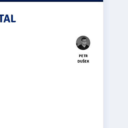
ITAL
PETR
DUŠEK