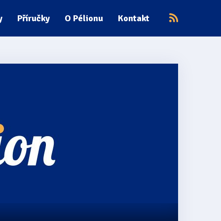
y
Příručky
O Pélionu
Kontakt