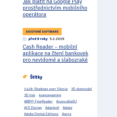
Jak platit na Google Play
prostřednictvím mobilního
operátora
ASISTIVNÍ SOFTWARE
před 8 roky
5.2.2019
Cash Reader – mobilní
aplikace na čtení bankovek
pro nevidomé a slabozraké
Štítky
1428: Shadows over Silesia
3D skenování
3D tisk
4sensegaming
ABBYY FineReader
AccessibleEU
ACE Design
Adaptech
Adobe
Adobe Digital Editions
Agora