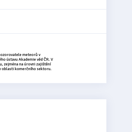
 pozorovatele meteorů v
ého ústavu Akademie věd ČR. V
, zejména na úrovni zajištění
 v oblasti komerčního sektoru.