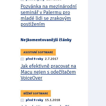
Pozvánka na mezinárodní
seminář v Palermu pro
mladé lidi se zrakovým
postižením
Nejkomentovanější články
ASISTIVNÍ SOFTWARE
před 9 roky
2.7.2017
Jak efektivně pracovat na
Macu nejen s odečítačem
VoiceOver
BĚŽNÝ SOFTWARE
před 9 roky
15.1.2018