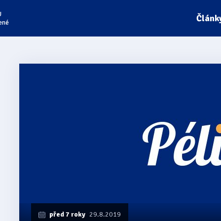
U
Článk
ené
před 7 roky
29.8.2019