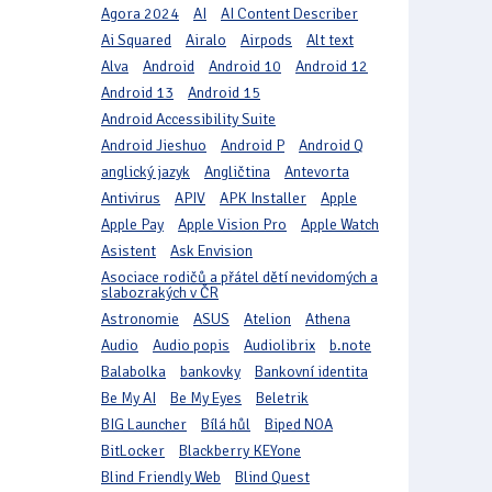
Agora 2024
AI
AI Content Describer
Ai Squared
Airalo
Airpods
Alt text
Alva
Android
Android 10
Android 12
Android 13
Android 15
Android Accessibility Suite
Android Jieshuo
Android P
Android Q
anglický jazyk
Angličtina
Antevorta
Antivirus
APIV
APK Installer
Apple
Apple Pay
Apple Vision Pro
Apple Watch
Asistent
Ask Envision
Asociace rodičů a přátel dětí nevidomých a
slabozrakých v ČR
Astronomie
ASUS
Atelion
Athena
Audio
Audio popis
Audiolibrix
b.note
Balabolka
bankovky
Bankovní identita
Be My AI
Be My Eyes
Beletrik
BIG Launcher
Bílá hůl
Biped NOA
BitLocker
Blackberry KEYone
Blind Friendly Web
Blind Quest