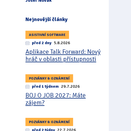
Josef Novák
Nejnovější články
ASISTIVNÍ SOFTWARE
před 2 dny
5.8.2026
Aplikace Talk Forward: Nový
hráč v oblasti přístupnosti
POZVÁNKY & OZNÁMENÍ
před 1 týdnem
29.7.2026
BOJ O JOB 2027: Máte
zájem?
POZVÁNKY & OZNÁMENÍ
před 2 týdny
22.7.2026