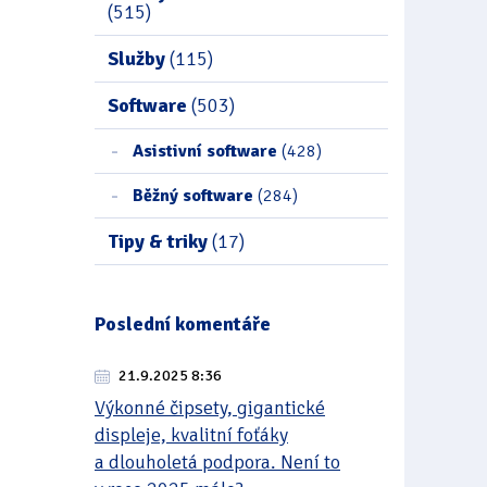
(515)
Služby
(115)
Software
(503)
Asistivní software
(428)
Běžný software
(284)
Tipy & triky
(17)
Poslední komentáře
21.9.2025 8:36
Výkonné čipsety, gigantické
displeje, kvalitní foťáky
a dlouholetá podpora. Není to