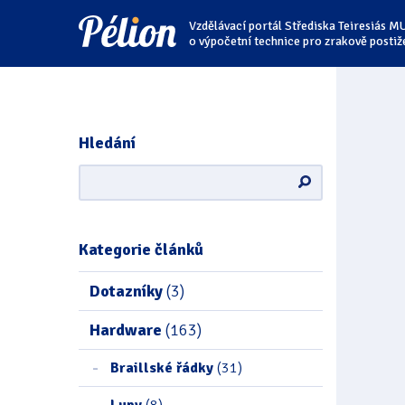
Přejít
Přejít
Přejít
Vzdělávací portál Střediska Teiresiás M
na
na
na
štítky
kategorie
obsah
o výpočetní technice pro zrakově postiž
Hledání
Kategorie článků
Dotazníky
(3)
Hardware
(163)
Braillské řádky
(31)
Lupy
(8)