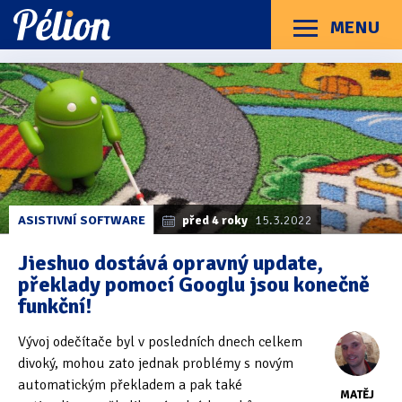
Přejít
Přejít
Přejít
na
na
na
MENU
Menu
štítky
kategorie
obsah
Články
Příručky
O Pélionu
Kontakt
Kategorie článků
Dotazníky
(3)
Hardware
(163)
Braillské řádky
(31)
ASISTIVNÍ SOFTWARE
před 4 roky
15.3.2022
Lupy
(8)
Jieshuo dostává opravný update,
překlady pomocí Googlu jsou konečně
Mobilní zařízení
(85)
funkční!
Počítače a notebooky
(66)
Vývoj odečítače byl v posledních dnech celkem
Zápisníky
(7)
divoký, mohou zato jednak problémy s novým
automatickým překladem a pak také
MATĚJ
Názory & zkušenosti
(143)