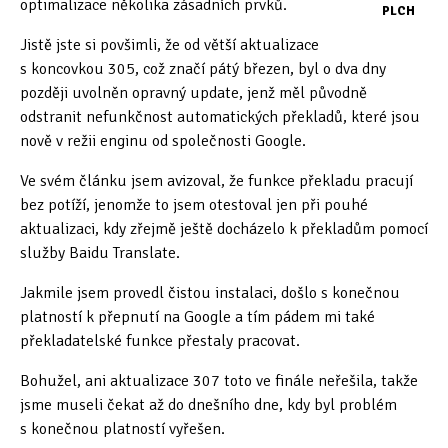
optimalizace několika zásadních prvků.
PLCH
Oficiální materiály
(57)
Jistě jste si povšimli, že od větší aktualizace
s koncovkou 305, což značí pátý březen, byl o dva dny
Pozvánky & oznámení
(67)
později uvolněn opravný update, jenž měl původně
odstranit nefunkčnost automatických překladů, které jsou
Pracuji sluchem
(565)
nově v režii enginu od společnosti Google.
Pracuji sluchem a hmatem
(567)
Ve svém článku jsem avizoval, že funkce překladu pracují
bez potíží, jenomže to jsem otestoval jen při pouhé
Pracuji zrakem
(456)
aktualizaci, kdy zřejmě ještě docházelo k překladům pomocí
služby Baidu Translate.
Pracuji zrakem a sluchem
(515)
Jakmile jsem provedl čistou instalaci, došlo s konečnou
Služby
(115)
platností k přepnutí na Google a tím pádem mi také
překladatelské funkce přestaly pracovat.
Software
(504)
Bohužel, ani aktualizace 307 toto ve finále neřešila, takže
Asistivní software
(429)
jsme museli čekat až do dnešního dne, kdy byl problém
Běžný software
(284)
s konečnou platností vyřešen.