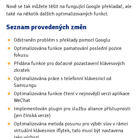
Tipy & triky
(17)
Nově se tak můžete těšit na fungující Google překladač, ale
také na několik dalších optimalizovaných funkcí.
Seznam provedených změn
Hledání
Odstraněn problém s překlady pomocí Googlu
Optimalizována funkce pamatování poslední pozice
fokusu
Přidána funkce pro dočasné pozastavení klávesových
zkratek
Optimalizována práce s telefonní klávesnicí od
Samsungu
Optimalizována funkce čtení v nejnovější verzi aplikace
WeChat
Implementován plugin pro službu aliance přístupnosti
(jen čínská verze)
Optimalizována metoda posunu pro výběr slov v rámci
virtuální klávesnice iflytek, tato musí být nastavena
jako výchozí