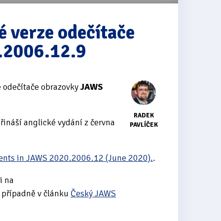
é verze odečítače
.2006.12.9
e odečítače obrazovky
JAWS
RADEK
ináší anglické vydání z června
PAVLÍČEK
nts in JAWS 2020.2006.12 (June 2020).
.
i na
případně v článku
Český JAWS