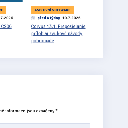
RE
ASISTIVNÍ SOFTWARE
.7.2026
před 4 týdny
10.7.2026
 CS06
Corvus 13.1: Preposielanie
príloh aj zvukové návody
pohromade
né informace jsou označeny
*