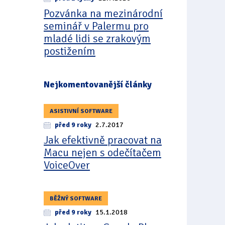
Pozvánka na mezinárodní
seminář v Palermu pro
mladé lidi se zrakovým
postižením
Nejkomentovanější články
ASISTIVNÍ SOFTWARE
před 9 roky
2.7.2017
Jak efektivně pracovat na
Macu nejen s odečítačem
VoiceOver
BĚŽNÝ SOFTWARE
před 9 roky
15.1.2018