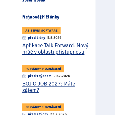
Josef Novák
Nejnovější články
ASISTIVNÍ SOFTWARE
před 2 dny
5.8.2026
Aplikace Talk Forward: Nový
hráč v oblasti přístupnosti
POZVÁNKY & OZNÁMENÍ
před 1 týdnem
29.7.2026
BOJ O JOB 2027: Máte
zájem?
POZVÁNKY & OZNÁMENÍ
před 2 týdny
22.7.2026