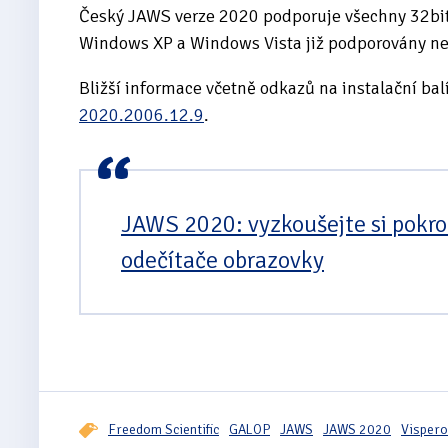
Český JAWS verze 2020 podporuje všechny 32bito
Windows XP a Windows Vista již podporovány ne
Bližší informace včetně odkazů na instalační bal
2020.2006.12.9
.
JAWS 2020: vyzkoušejte si pokro
odečítače obrazovky
Freedom Scientific
GALOP
JAWS
JAWS 2020
Vispero