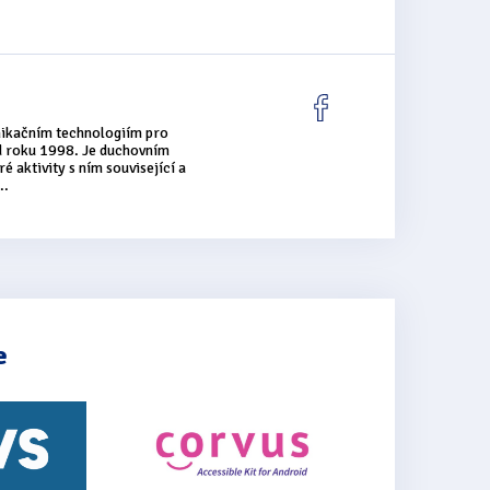
nikačním technologiím pro
od roku 1998. Je duchovním
é aktivity s ním související a
..
e