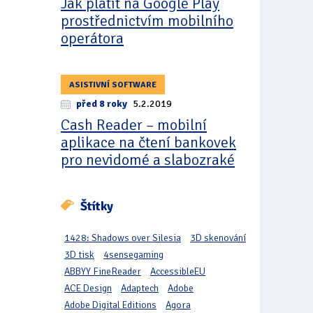
Jak platit na Google Play
prostřednictvím mobilního
operátora
ASISTIVNÍ SOFTWARE
před 8 roky
5.2.2019
Cash Reader – mobilní
aplikace na čtení bankovek
pro nevidomé a slabozraké
Štítky
1428: Shadows over Silesia
3D skenování
3D tisk
4sensegaming
ABBYY FineReader
AccessibleEU
ACE Design
Adaptech
Adobe
Adobe Digital Editions
Agora