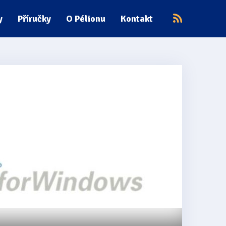
y
Příručky
O Pélionu
Kontakt