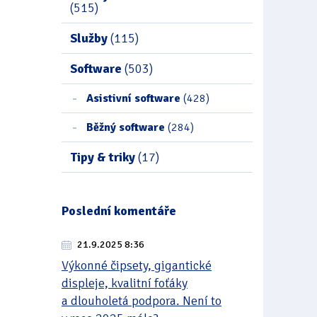
(515)
Služby
(115)
Software
(503)
Asistivní software
(428)
Běžný software
(284)
Tipy & triky
(17)
Poslední komentáře
21.9.2025 8:36
Výkonné čipsety, gigantické
displeje, kvalitní foťáky
a dlouholetá podpora. Není to