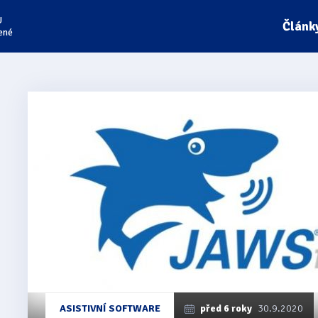
U
Článk
ené
ASISTIVNÍ SOFTWARE
před 6 roky
30.9.2020