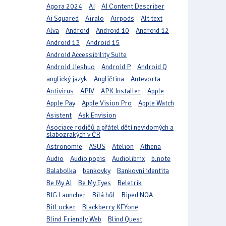
Agora 2024
AI
AI Content Describer
Ai Squared
Airalo
Airpods
Alt text
Alva
Android
Android 10
Android 12
Android 13
Android 15
Android Accessibility Suite
Android Jieshuo
Android P
Android Q
anglický jazyk
Angličtina
Antevorta
Antivirus
APIV
APK Installer
Apple
Apple Pay
Apple Vision Pro
Apple Watch
Asistent
Ask Envision
Asociace rodičů a přátel dětí nevidomých a
slabozrakých v ČR
Astronomie
ASUS
Atelion
Athena
Audio
Audio popis
Audiolibrix
b.note
Balabolka
bankovky
Bankovní identita
Be My AI
Be My Eyes
Beletrik
BIG Launcher
Bílá hůl
Biped NOA
BitLocker
Blackberry KEYone
Blind Friendly Web
Blind Quest