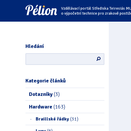
Přejít
Přejít
Přejít
Vzdělávací portál Střediska Teiresiás M
na
na
na
štítky
kategorie
obsah
o výpočetní technice pro zrakově postiž
Hledání
Kategorie článků
Dotazníky
(3)
Hardware
(163)
Braillské řádky
(31)
Lupy
(8)