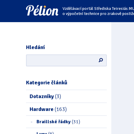
Přejít
Přejít
Přejít
Vzdělávací portál Střediska Teiresiás M
na
na
na
štítky
kategorie
obsah
o výpočetní technice pro zrakově postiž
Hledání
Kategorie článků
Dotazníky
(3)
Hardware
(163)
Braillské řádky
(31)
Lupy
(8)