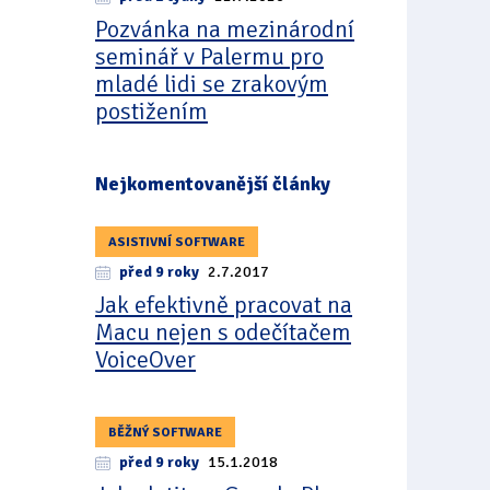
Pozvánka na mezinárodní
seminář v Palermu pro
mladé lidi se zrakovým
postižením
Nejkomentovanější články
ASISTIVNÍ SOFTWARE
před 9 roky
2.7.2017
Jak efektivně pracovat na
Macu nejen s odečítačem
VoiceOver
BĚŽNÝ SOFTWARE
před 9 roky
15.1.2018