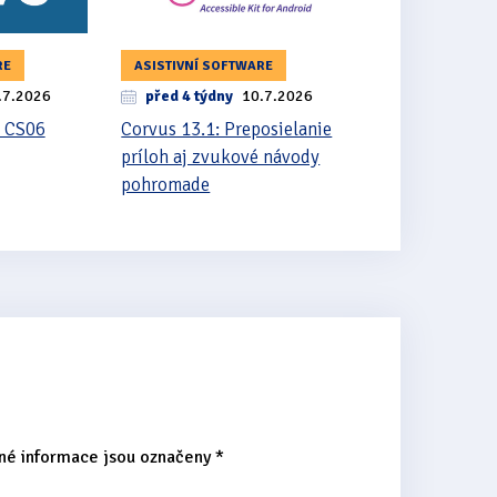
RE
ASISTIVNÍ SOFTWARE
.7.2026
před 4 týdny
10.7.2026
 CS06
Corvus 13.1: Preposielanie
príloh aj zvukové návody
pohromade
né informace jsou označeny
*