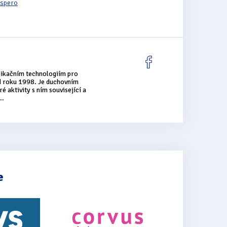
ispero
nikačním technologiím pro
od roku 1998. Je duchovním
é aktivity s ním související a
..
e