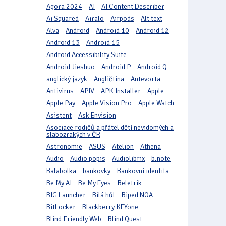
Agora 2024
AI
AI Content Describer
Ai Squared
Airalo
Airpods
Alt text
Alva
Android
Android 10
Android 12
Android 13
Android 15
Android Accessibility Suite
Android Jieshuo
Android P
Android Q
anglický jazyk
Angličtina
Antevorta
Antivirus
APIV
APK Installer
Apple
Apple Pay
Apple Vision Pro
Apple Watch
Asistent
Ask Envision
Asociace rodičů a přátel dětí nevidomých a
slabozrakých v ČR
Astronomie
ASUS
Atelion
Athena
Audio
Audio popis
Audiolibrix
b.note
Balabolka
bankovky
Bankovní identita
Be My AI
Be My Eyes
Beletrik
BIG Launcher
Bílá hůl
Biped NOA
BitLocker
Blackberry KEYone
Blind Friendly Web
Blind Quest