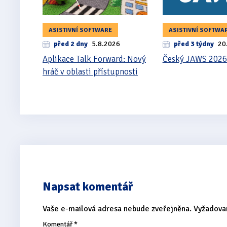
ASISTIVNÍ SOFTWARE
ASISTIVNÍ SOFTWA
před 2 dny
5.8.2026
před 3 týdny
20
Aplikace Talk Forward: Nový
Český JAWS 2026
hráč v oblasti přístupnosti
Napsat komentář
Vaše e-mailová adresa nebude zveřejněna.
Vyžadova
Komentář
*