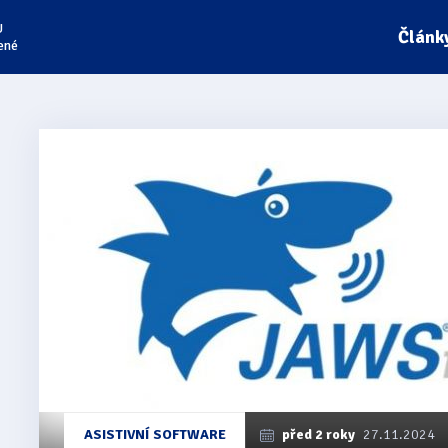
U
Článk
ené
ASISTIVNÍ SOFTWARE
před 2 roky
27.11.2024