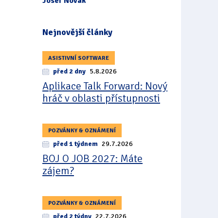
Josef Novák
Nejnovější články
ASISTIVNÍ SOFTWARE
před 2 dny
5.8.2026
Aplikace Talk Forward: Nový
hráč v oblasti přístupnosti
POZVÁNKY & OZNÁMENÍ
před 1 týdnem
29.7.2026
BOJ O JOB 2027: Máte
zájem?
POZVÁNKY & OZNÁMENÍ
před 2 týdny
22.7.2026