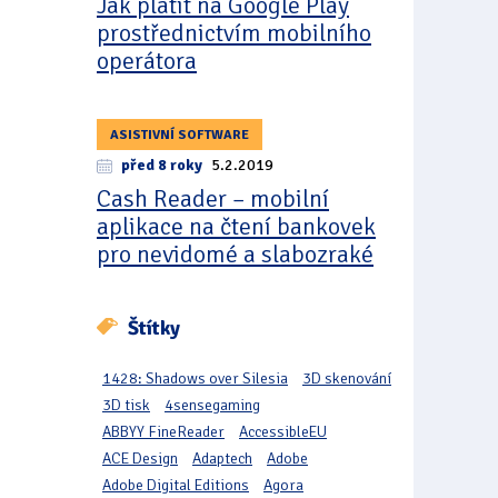
Jak platit na Google Play
prostřednictvím mobilního
operátora
ASISTIVNÍ SOFTWARE
před 8 roky
5.2.2019
Cash Reader – mobilní
aplikace na čtení bankovek
pro nevidomé a slabozraké
Štítky
1428: Shadows over Silesia
3D skenování
3D tisk
4sensegaming
ABBYY FineReader
AccessibleEU
ACE Design
Adaptech
Adobe
Adobe Digital Editions
Agora