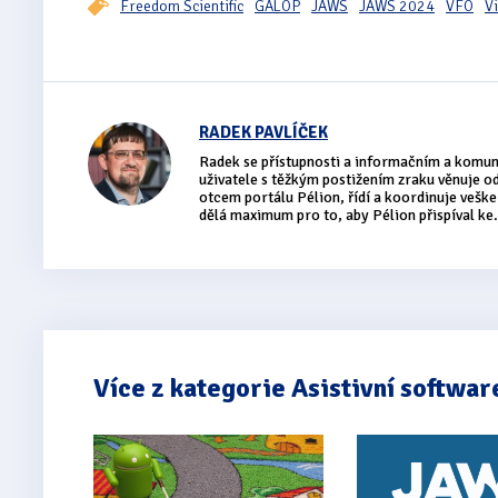
Freedom Scientific
GALOP
JAWS
JAWS 2024
VFO
V
RADEK PAVLÍČEK
Radek se přístupnosti a informačním a komu
uživatele s těžkým postižením zraku věnuje 
otcem portálu Pélion, řídí a koordinuje vešker
dělá maximum pro to, aby Pélion přispíval ke.
Více z kategorie Asistivní softwar