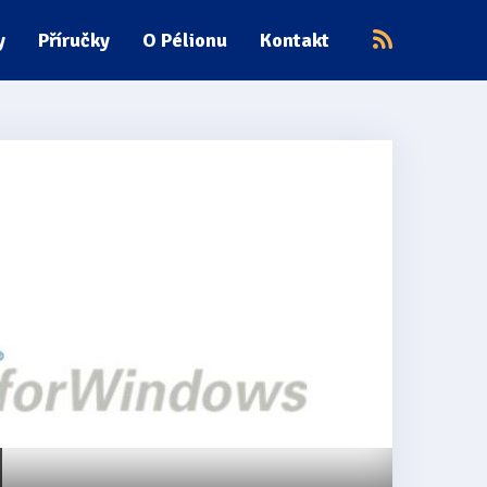
y
Příručky
O Pélionu
Kontakt