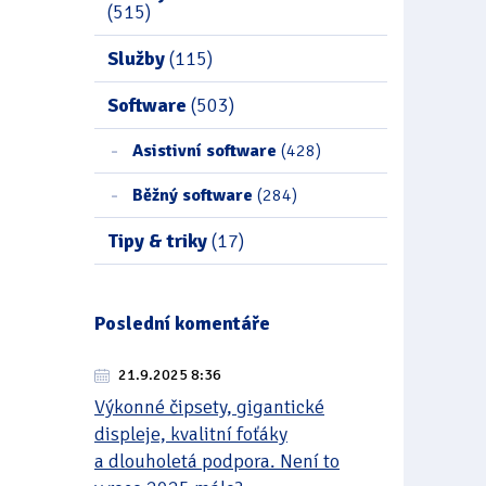
(515)
Služby
(115)
Software
(503)
Asistivní software
(428)
Běžný software
(284)
Tipy & triky
(17)
Poslední komentáře
21.9.2025 8:36
Výkonné čipsety, gigantické
displeje, kvalitní foťáky
a dlouholetá podpora. Není to