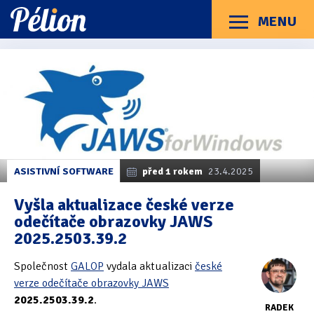
Přejít
Přejít
Přejít
na
na
na
MENU
Menu
štítky
kategorie
obsah
Články
Příručky
O Pélionu
Kontakt
Kategorie článků
Dotazníky
(3)
Hardware
(163)
Braillské řádky
(31)
ASISTIVNÍ SOFTWARE
před 1 rokem
23.4.2025
Lupy
(8)
Vyšla aktualizace české verze
odečítače obrazovky JAWS
Mobilní zařízení
(85)
2025.2503.39.2
Počítače a notebooky
(66)
Společnost
GALOP
vydala aktualizaci
české
Zápisníky
(7)
verze odečítače obrazovky JAWS
2025.2503.39.2
.
RADEK
Názory & zkušenosti
(143)