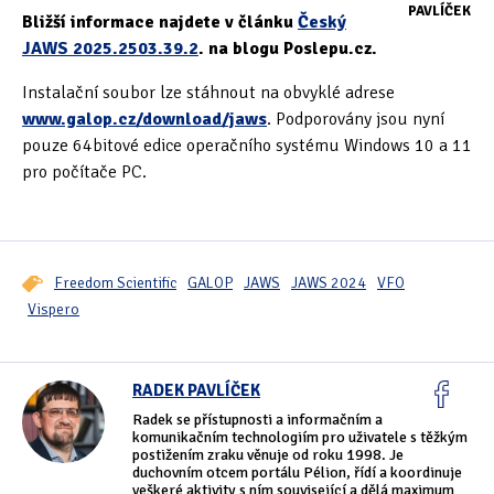
PAVLÍČEK
Bližší informace najdete v článku
Český
Oficiální materiály
(57)
JAWS 2025.2503.39.2
. na blogu Poslepu.cz.
Pozvánky & oznámení
(67)
Instalační soubor lze stáhnout na obvyklé adrese
www.galop.cz/download/jaws
. Podporovány jsou nyní
Pracuji sluchem
(564)
pouze 64bitové edice operačního systému Windows 10 a 11
pro počítače PC.
Pracuji sluchem a hmatem
(566)
Pracuji zrakem
(456)
Pracuji zrakem a sluchem
(515)
Freedom Scientific
GALOP
JAWS
JAWS 2024
VFO
Vispero
Služby
(115)
Software
(503)
RADEK PAVLÍČEK
Radek se přístupnosti a informačním a
Asistivní software
(428)
komunikačním technologiím pro uživatele s těžkým
postižením zraku věnuje od roku 1998. Je
Běžný software
(284)
duchovním otcem portálu Pélion, řídí a koordinuje
veškeré aktivity s ním související a dělá maximum