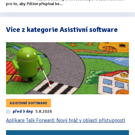
pro to, aby Pélion přispíval ke...
Tipy & triky
(17)
Více z kategorie Asistivní software
Hledání
ASISTIVNÍ SOFTWARE
před 3 dny
5.8.2026
Aplikace Talk Forward: Nový hráč v oblasti přístupnosti