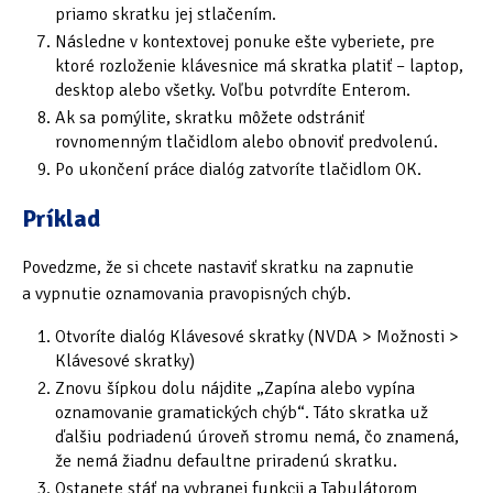
priamo skratku jej stlačením.
Následne v kontextovej ponuke ešte vyberiete, pre
ktoré rozloženie klávesnice má skratka platiť – laptop,
desktop alebo všetky. Voľbu potvrdíte Enterom.
Ak sa pomýlite, skratku môžete odstrániť
rovnomenným tlačidlom alebo obnoviť predvolenú.
Po ukončení práce dialóg zatvoríte tlačidlom OK.
Príklad
Povedzme, že si chcete nastaviť skratku na zapnutie
a vypnutie oznamovania pravopisných chýb.
Otvoríte dialóg Klávesové skratky (NVDA > Možnosti >
Klávesové skratky)
Znovu šípkou dolu nájdite „Zapína alebo vypína
oznamovanie gramatických chýb“. Táto skratka už
ďalšiu podriadenú úroveň stromu nemá, čo znamená,
že nemá žiadnu defaultne priradenú skratku.
Ostanete stáť na vybranej funkcii a Tabulátorom