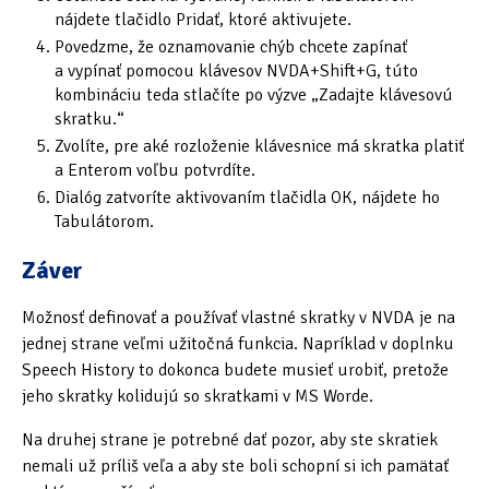
nájdete tlačidlo Pridať, ktoré aktivujete.
Povedzme, že oznamovanie chýb chcete zapínať
a vypínať pomocou klávesov NVDA+Shift+G, túto
kombináciu teda stlačíte po výzve „Zadajte klávesovú
skratku.“
Zvolíte, pre aké rozloženie klávesnice má skratka platiť
a Enterom voľbu potvrdíte.
Dialóg zatvoríte aktivovaním tlačidla OK, nájdete ho
Tabulátorom.
Záver
Možnosť definovať a používať vlastné skratky v NVDA je na
jednej strane veľmi užitočná funkcia. Napríklad v doplnku
Speech History to dokonca budete musieť urobiť, pretože
jeho skratky kolidujú so skratkami v MS Worde.
Na druhej strane je potrebné dať pozor, aby ste skratiek
nemali už príliš veľa a aby ste boli schopní si ich pamätať