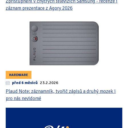
Zpřístupnění v chytrých televizích Samsung - recenze i
záznam prezentace z Agory 2026
HARDWARE
před 6 měsíců
23.2.2026
Plaud Note: záznamník, tvořič zápisů a druhý mozek i
pro nás nevidomé