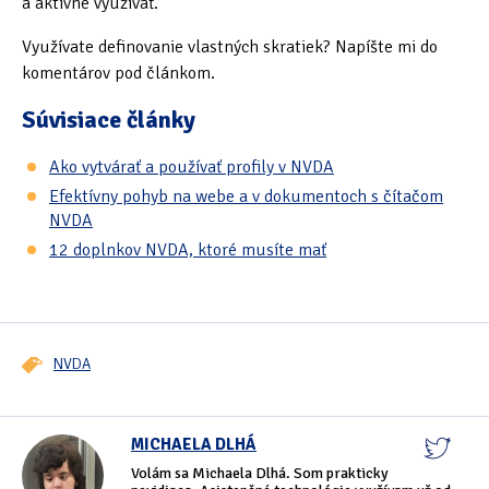
a aktívne využívať.
Využívate definovanie vlastných skratiek? Napíšte mi do
komentárov pod článkom.
Súvisiace články
Ako vytvárať a používať profily v NVDA
Efektívny pohyb na webe a v dokumentoch s čítačom
NVDA
12 doplnkov NVDA, ktoré musíte mať
NVDA
MICHAELA DLHÁ
Volám sa Michaela Dlhá. Som prakticky