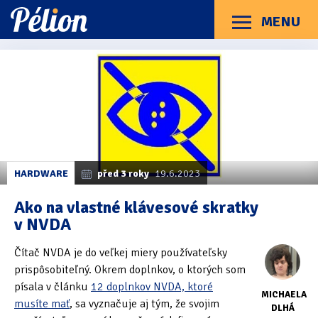
Přejít
Přejít
Přejít
na
na
na
MENU
Menu
štítky
kategorie
obsah
Články
Příručky
O Pélionu
Kontakt
Kategorie článků
Dotazníky
(3)
Hardware
(163)
Braillské řádky
(31)
HARDWARE
před 3 roky
19.6.2023
Lupy
(8)
Ako na vlastné klávesové skratky
v NVDA
Mobilní zařízení
(85)
Čítač NVDA je do veľkej miery používateľsky
Počítače a notebooky
(66)
prispôsobiteľný. Okrem doplnkov, o ktorých som
Zápisníky
(7)
písala v článku
12 doplnkov NVDA, ktoré
MICHAELA
musíte mať
, sa vyznačuje aj tým, že svojim
DLHÁ
Názory & zkušenosti
(143)