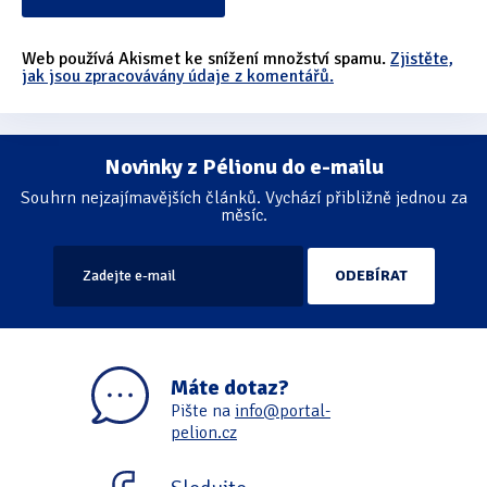
Web používá Akismet ke snížení množství spamu.
Zjistěte,
jak jsou zpracovávány údaje z komentářů.
Novinky z Pélionu do e-mailu
Souhrn nejzajímavějších článků. Vychází přibližně jednou za
měsíc.
Máte dotaz?
Pište na
info@portal-
pelion.cz