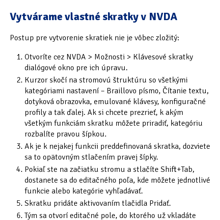
Tipy & triky
(17)
Vytvárame vlastné skratky v NVDA
Postup pre vytvorenie skratiek nie je vôbec zložitý:
Hledání
Otvoríte cez NVDA > Možnosti > Klávesové skratky
dialógové okno pre ich úpravu.
Kurzor skočí na stromovú štruktúru so všetkými
kategóriami nastavení – Braillovo písmo, Čítanie textu,
dotyková obrazovka, emulované klávesy, konfiguračné
profily a tak ďalej. Ak si chcete prezrieť, k akým
všetkým funkciám skratku môžete priradiť, kategóriu
rozbalíte pravou šípkou.
Ak je k nejakej funkcii preddefinovaná skratka, dozviete
sa to opätovným stlačením pravej šípky.
Pokiaľ ste na začiatku stromu a stlačíte Shift+Tab,
dostanete sa do editačného poľa, kde môžete jednotlivé
funkcie alebo kategórie vyhľadávať.
Skratku pridáte aktivovaním tlačidla Pridať.
Tým sa otvorí editačné pole, do ktorého už vkladáte