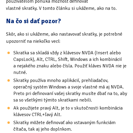
používateľom ponúka možnosť definovať
vlastné skratky. V tomto článku si ukážeme, ako na to.
Oficiální materiály
(57)
Na čo si dať pozor?
Pozvánky & oznámení
(67)
Skôr, ako si ukážeme, ako nastavovať skratky, je potrebné
Pracuji sluchem
(564)
upozorniť na niekoľko vecí:
Pracuji sluchem a hmatem
(566)
Skratka sa skladá vždy z klávesov NVDA (Insert alebo
CapsLock), Alt, CTRL, Shift, Windows a ich kombinácií
Pracuji zrakem
(456)
a nejakého znaku alebo čísla. Použiť kláves NVDA nie je
nutné.
Pracuji zrakem a sluchem
(515)
Skratky používa mnoho aplikácií, prehliadačov,
operačný systém Windows a svoje vlastné má aj NVDA.
Služby
(115)
Preto pri definovaní vašej skratky musíte dbať na to, aby
sa so všetkými týmito skratkami nebili.
Software
(503)
Ak použijete pravý Alt, je to v skutočnosti kombinácia
Asistivní software
(428)
klávesov CTRL+ľavý Alt.
Skratky môžete definovať ako vstavaným funkciám
Běžný software
(284)
čítača, tak aj jeho doplnkom.