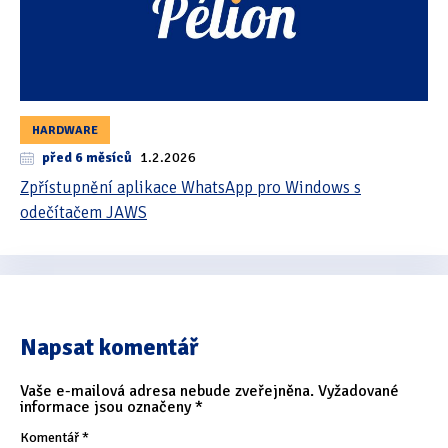
HARDWARE
před 6 měsíců
1.2.2026
Zpřístupnění aplikace WhatsApp pro Windows s
odečítačem JAWS
Napsat komentář
Vaše e-mailová adresa nebude zveřejněna.
Vyžadované
informace jsou označeny
*
Komentář
*