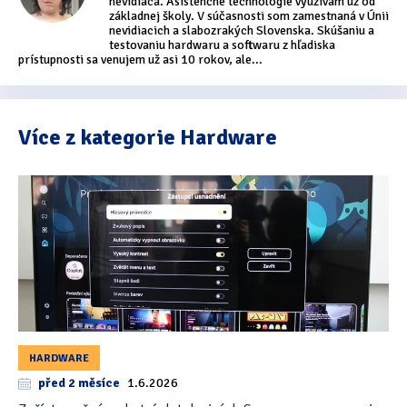
nevidiaca. Asistenčné technológie využívam už od
základnej školy. V súčasnosti som zamestnaná v Únii
nevidiacich a slabozrakých Slovenska. Skúšaniu a
testovaniu hardwaru a softwaru z hľadiska
prístupnosti sa venujem už asi 10 rokov, ale...
Více z kategorie Hardware
HARDWARE
před 2 měsíce
1.6.2026