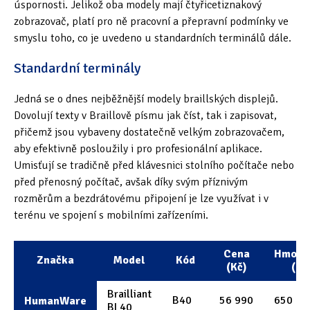
úspornosti. Jelikož oba modely mají čtyřicetiznakový
zobrazovač, platí pro ně pracovní a přepravní podmínky ve
smyslu toho, co je uvedeno u standardních terminálů dále.
Standardní terminály
Jedná se o dnes nejběžnější modely braillských displejů.
Dovolují texty v Braillově písmu jak číst, tak i zapisovat,
přičemž jsou vybaveny dostatečně velkým zobrazovačem,
aby efektivně posloužily i pro profesionální aplikace.
Umisťují se tradičně před klávesnici stolního počítače nebo
před přenosný počítač, avšak díky svým příznivým
rozměrům a bezdrátovému připojení je lze využívat i v
terénu ve spojení s mobilními zařízeními.
Cena
Hmotn
Značka
Model
Kód
(Kč)
(g)
Brailliant
B40
56 990
650
HumanWare
BI 40