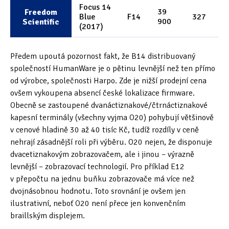
Focus 14
39
Freedom
Blue
F14
327
900
Scientific
(2017)
Předem upoutá pozornost fakt, že B14 distribuovaný
společností HumanWare je o pětinu levnější než ten přímo
od výrobce, společnosti Harpo. Zde je nižší prodejní cena
ovšem vykoupena absencí české lokalizace firmware.
Obecně se zastoupené dvanáctiznakové/čtrnáctiznakové
kapesní terminály (všechny vyjma O20) pohybují většinově
v cenové hladině 30 až 40 tisíc Kč, tudíž rozdíly v ceně
nehrají zásadnější roli při výběru. O20 nejen, že disponuje
dvacetiznakovým zobrazovačem, ale i jinou – výrazně
levnější – zobrazovací technologií. Pro příklad E12
v přepočtu na jednu buňku zobrazovače má více než
dvojnásobnou hodnotu. Toto srovnání je ovšem jen
ilustrativní, neboť O20 není přece jen konvenčním
braillským displejem.