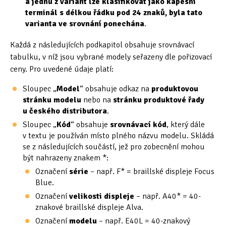
a jednu z variant lze klasifikovat jako kapesní
Tipy & triky
(17)
terminál s délkou řádku pod 24 znaků, byla tato
varianta ve srovnání ponechána
.
Každá z následujících podkapitol obsahuje srovnávací
Hledání
tabulku, v níž jsou vybrané modely seřazeny dle pořizovací
ceny. Pro uvedené údaje platí:
Sloupec „
Model
“ obsahuje odkaz na
produktovou
stránku modelu
nebo na
stránku produktové řady
u českého distributora
.
Sloupec „
Kód
“ obsahuje
srovnávací kód
, který dále
v textu je používán místo plného názvu modelu. Skládá
se z následujících součástí, jež pro zobecnění mohou
být nahrazeny znakem *:
Označení
série
– např. F* = braillské displeje Focus
Blue.
Označení
velikosti displeje
– např. A40* = 40-
znakové braillské displeje Alva.
Označení
modelu
– např. E40L = 40-znakový