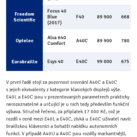
Focus 40
Freedom
Blue
F40
89 900
668
Scientific
(2017)
Alva 640
Optelec
A40C
89 900
780
Comfort
Esys 40
E40C
99 000
675
Eurobraille
V první řadě stojí za pozornost srovnání A40C a E40C
s jejich ekvivalenty z kategorie klasických displejů výše.
E40L a E40C jsou v prezentovaných parametrech prakticky
nerozeznatelné a určující je u nich tedy především funkční
výbava. Stručně řečeno, za příplatek 17 000 Kč, což je
rozdíl v ceně mezi E40L a E40C, získá u E40C uživatel navíc
braillskou klávesnici a bohatší nabídku autonomních
funkcí. V případě A40U a A40C jsou rozdíly markantnější,