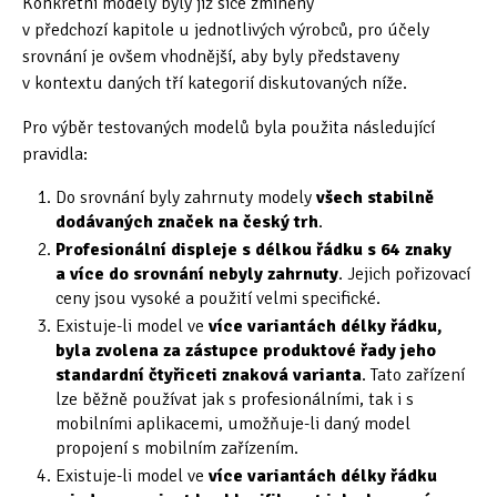
Konkrétní modely byly již sice zmíněny
v předchozí kapitole u jednotlivých výrobců, pro účely
Oficiální materiály
(57)
srovnání je ovšem vhodnější, aby byly představeny
v kontextu daných tří kategorií diskutovaných níže.
Pozvánky & oznámení
(67)
Pro výběr testovaných modelů byla použita následující
Pracuji sluchem
(564)
pravidla:
Pracuji sluchem a hmatem
(566)
Do srovnání byly zahrnuty modely
všech stabilně
dodávaných značek na český trh
.
Pracuji zrakem
(456)
Profesionální displeje s délkou řádku s 64 znaky
a více do srovnání nebyly zahrnuty
. Jejich pořizovací
Pracuji zrakem a sluchem
(515)
ceny jsou vysoké a použití velmi specifické.
Existuje-li model ve
více variantách délky řádku,
Služby
(115)
byla zvolena za zástupce produktové řady jeho
standardní čtyřiceti znaková varianta
. Tato zařízení
Software
(503)
lze běžně používat jak s profesionálními, tak i s
mobilními aplikacemi, umožňuje-li daný model
Asistivní software
(428)
propojení s mobilním zařízením.
Běžný software
(284)
Existuje-li model ve
více variantách délky řádku