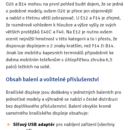
O20 a B14 mohou na první pohled budit dojem, že se jedná
o podobné modely, ovšem O20 je přece jen objemnější
a nabízí o třetinu větší zobrazovač. U E12 a F14 je zřejmé,
že rozměrově vzhledem k hloubce a výšce vyšly ze svých
větších protějšků E40C a F40. Na E12 je nutno ovšem
ocenit nejnižší hmotnost v této kategorii a to i přesto, že
disponuje displejem o 2 znaky kratším, než F14 či B14.
Jinak lze mobilitu kapesních terminálů připodobnit ke
dvěma mobilním telefonům s úhlopříčkou zhruba 6,5
palců ležících na sobě.
Obsah balení a volitelné příslušenství
Braillské displeje jsou dodávány v jednotných baleních pro
jednotlivé modely a výhradně se nabízí v české distribuci
bez doplňkového příslušenství. Balení obvykle kromě
samotného braillského displeje obsahuje:
Síťový USB adaptér
pro nabíjení zařízení (všechny