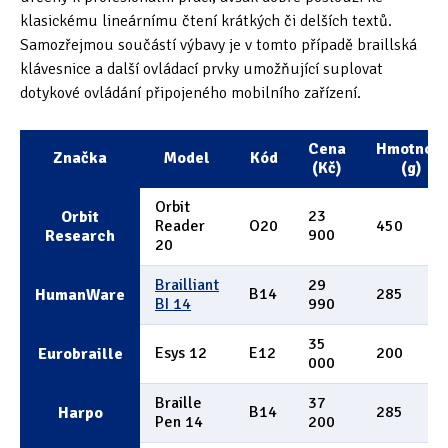
klasickému lineárnímu čtení krátkých či delších textů.
Samozřejmou součástí výbavy je v tomto případě braillská
klávesnice a další ovládací prvky umožňující suplovat
dotykové ovládání připojeného mobilního zařízení.
Cena
Hmotnost
Značka
Model
Kód
(Kč)
(g)
Orbit
23
Orbit
Reader
O20
450
900
Research
20
Brailliant
29
B14
285
HumanWare
BI 14
990
35
Esys 12
E12
200
Eurobraille
000
Braille
37
B14
285
Harpo
Pen 14
200