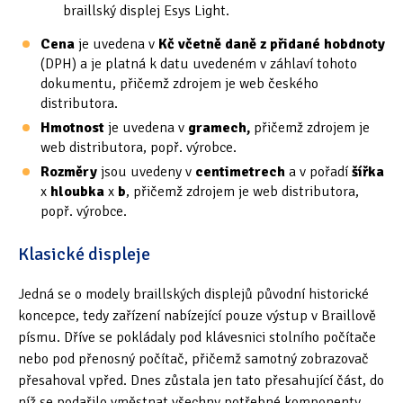
braillský displej Esys Light.
Cena
je uvedena v
Kč
včetně daně
z přidané hobdnoty
(DPH) a je platná k datu uvedeném v záhlaví tohoto
dokumentu, přičemž zdrojem je web českého
distributora.
Hmotnost
je uvedena v
gramech,
přičemž zdrojem je
web distributora, popř. výrobce.
Rozměry
jsou uvedeny v
centimetrech
a v pořadí
šířka
x
hloubka
x
b
, přičemž zdrojem je web distributora,
popř. výrobce.
Klasické displeje
Jedná se o modely braillských displejů původní historické
koncepce, tedy zařízení nabízející pouze výstup v Braillově
písmu. Dříve se pokládaly pod klávesnici stolního počítače
nebo pod přenosný počítač, přičemž samotný zobrazovač
přesahoval vpřed. Dnes zůstala jen tato přesahující část, do
níž se podařilo vměstnat všechny potřebné komponenty.