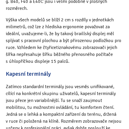
g. B40, F40 a E40C jsou i velmi podobné v plošných
rozměrech.
Výška všech modelů se blíží 2 cm s rozdíly v jednotkách
milimetrů, což lze z hlediska ergonomie považovat za
ideální, uvažujeme-li, že by takový braillský displej měl
splývat s pracovní plochou a být přirozenou podložkou pro
ruce. Vzhledem ke čtyřicetiznakovému zobrazovači jejich
šířka nepřesahuje šířku běžného přenosného počítače
s úhlopříčkou displeje 15 palců.
Kapesní terminály
Zatímco standardní terminály jsou vesměs unifikované,
cílící na konkrétní skupinu uživatelů, kapesní terminály
jsou přece jen variabilnější. Tu se snaží zaujmout
mobilitou, tu možnostmi ovládání, tu komfortem čtení.
Jedná se o lehká a kompaktní zařízení do terénu, držená
v ruce či položená na klíně. Rozměrem zobrazovače nejsou
určeny k profesionální práci, avšak dobře poslouží ke