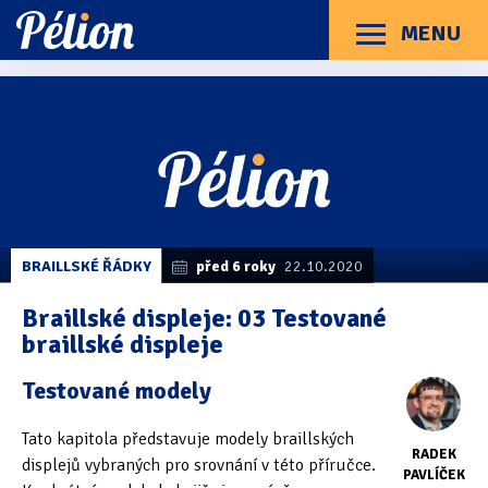
Přejít
Přejít
Přejít
na
na
na
MENU
Menu
štítky
kategorie
obsah
Články
Příručky
O Pélionu
Kontakt
Kategorie článků
Dotazníky
(3)
Hardware
(163)
Braillské řádky
(31)
BRAILLSKÉ ŘÁDKY
před 6 roky
22.10.2020
Lupy
(8)
Braillské displeje: 03 Testované
braillské displeje
Mobilní zařízení
(85)
Testované modely
Počítače a notebooky
(66)
Tato kapitola představuje modely braillských
Zápisníky
(7)
RADEK
displejů vybraných pro srovnání v této příručce.
PAVLÍČEK
Názory & zkušenosti
(143)