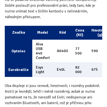
Dobře poslouží pro profesionální práci, tedy tam, kde je
nutno vnímat text v širším kontextu s nelineárním,
náhodným přístupem.
Cena
Hmotnos
Značka
Model
Kód
(Kč)
(g)
Alva
USB
77
A640U
590
Optelec
640
500
Comfort
Esys
82
E40L
675
Eurobraille
Light
000
Oba displeje si jsou cenově, hmotností, i rozměry podobné.
A40U je levnější, lehčí i méně rozměrný, avšak je nutno
pamatovat na to, že narozdíl od E40L nedisponuje ani
rozhraním Bluetooth, ani baterií, což je příčinou jeho