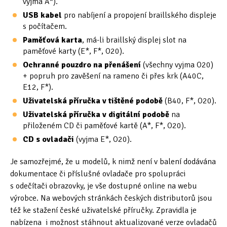
vyjma A*).
USB kabel
pro nabíjení a propojení braillského displeje
s počítačem.
Paměťová karta
, má-li braillský displej slot na
paměťové karty (E*, F*, O20).
Ochranné pouzdro na přenášení
(všechny vyjma O20)
+ popruh pro zavěšení na rameno či přes krk (A40C,
E12, F*).
Uživatelská příručka v tištěné podobě
(B40, F*, O20).
Uživatelská příručka v digitální podobě
na
přiloženém CD či paměťové kartě (A*, F*, O20).
CD s ovladači
(vyjma E*, O20).
Je samozřejmé, že u modelů, k nimž není v balení dodávána
dokumentace či příslušné ovladače pro spolupráci
s odečítači obrazovky, je vše dostupné online na webu
výrobce. Na webových stránkách českých distributorů jsou
též ke stažení české uživatelské příručky. Zpravidla je
nabízena i možnost stáhnout aktualizované verze ovladačů