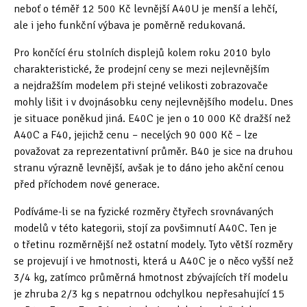
neboť o téměř 12 500 Kč levnější A40U je menší a lehčí,
ale i jeho funkční výbava je poměrně redukovaná.
Pro končící éru stolních displejů kolem roku 2010 bylo
charakteristické, že prodejní ceny se mezi nejlevnějším
a nejdražším modelem při stejné velikosti zobrazovače
mohly lišit i v dvojnásobku ceny nejlevnějšího modelu. Dnes
je situace poněkud jiná. E40C je jen o 10 000 Kč dražší než
A40C a F40, jejichž cenu – necelých 90 000 Kč – lze
považovat za reprezentativní průměr. B40 je sice na druhou
stranu výrazně levnější, avšak je to dáno jeho akční cenou
před příchodem nové generace.
Podíváme-li se na fyzické rozměry čtyřech srovnávaných
modelů v této kategorii, stojí za povšimnutí A40C. Ten je
o třetinu rozměrnější než ostatní modely. Tyto větší rozměry
se projevují i ve hmotnosti, která u A40C je o něco vyšší než
3/4 kg, zatímco průměrná hmotnost zbývajících tří modelu
je zhruba 2/3 kg s nepatrnou odchylkou nepřesahující 15