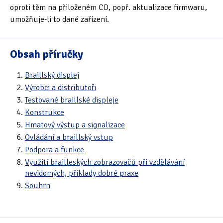
oproti těm na přiloženém CD, popř. aktualizace firmwaru,
umožňuje-li to dané zařízení.
Obsah příručky
Braillský displej
Výrobci a distributoři
Testované braillské displeje
Konstrukce
Hmatový výstup a signalizace
Ovládání a braillský vstup
Podpora a funkce
Využití brailleských zobrazovačů při vzdělávání
nevidomých, příklady dobré praxe
Souhrn