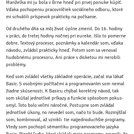
Manželka mi ju bola v Brne hneď pri prvej ponuke kúpiť.
Ing. Milan Hudeček – tvůrce Eureky
Vďaka pochopeniu pracovníčiek sociálneho odboru, ktoré
mi schválili príspevok prakticky na počkanie.
PhDr. Rudolf Volejník
Od druhého dňa sa môj život úplne zmenil. Do 16. hodiny
Ing. Jiří Kalvoda
v práci, do tretej hodiny nočnej pri eureke. Išlo to pomerne
dobre. Textový procesor, poznámky a kalendár som, vďaka
Josef Konečný
návodu, zvládol prakticky hneď. Potom som sa venoval
hudobnému procesoru. Ani práce s disketou mi nerobili
RNDr. Hana Bubeníčková
problémy.
Mgr. Aleš Moravec
Keď som zvládol všetky základné operácie, začal ma lákať
Mgr. Marek Susčík
Basic. S osobnými počítačmi a programovaním som nemal
žiadne skúsenosti. K Basicu chýbal korektný návod, tak
Zdeněk Bajtl
som skúšal jednotlivé príkazy a funkcie spôsobom pokus-
omyl. Toto bolo veľmi náročné. Postupne som zvládal
Milan Antal
jednotlivé úkony, no nevedel som, načo to bude. Rozmýšľal
Mgr. Roman Kabelka
som, kombinoval, až vznikli tie najjednoduchšie programy.
Vtedy som pochopil sémantiku programovacieho jazyka
Mgr. Eliška Hluší