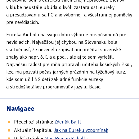
poisťovne, som s eurekou viacmenej nepracoval. Členov
v klube neustále ubúdalo kvôli zastaralosti eureky
a presadzovaniu sa PC ako výbornej a všestrannej pomôcky
pre nevidiacich.
Eureka A4 bola na svoju dobu výborne prispôsobená pre
nevidiacich. Najväčšou jej chybou na Slovensku bola
skutočnosť, že nevedela zapísať ani prečítať slovenské
znaky ako napr. ô, ľ, ä a pod. , ale aj to som vyriešil.
Najväčšiu radosť pre mňa pripravili učitelia košických škôl,
keď ma pozvali počas jarných prázdnin na týždňový kurz,
kde som učil NS deti základné funkcie eureky
a stredoškolákov programovať v jazyku Basic.
Navigace
Předchozí stránka:
Zdeněk Bajtl
Aktuální kapitola:
Jak na Eureku vzpomínají
Další stránka:
Mgr. Roman Kabelka