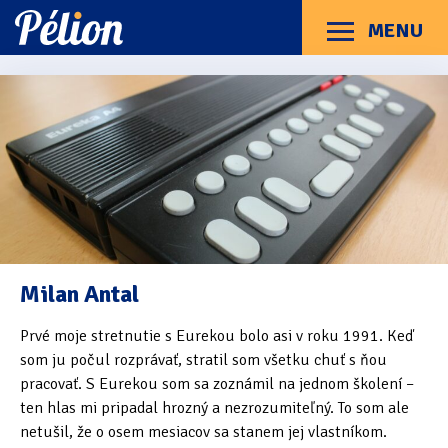
Přejít
Přejít
Přejít
na
na
na
MENU
Menu
štítky
kategorie
obsah
Články
Příručky
O Pélionu
Kontakt
Eureka A4
Kde a jak se zrodila Eureka A4?
Učíme se česky
Pojďme si Eureku prohlédnout
Milan Antal
Probouzíme Eureku
Prvé moje stretnutie s Eurekou bolo asi v roku 1991. Keď
Vybrané funkce Eureky
som ju počul rozprávať, stratil som všetku chuť s ňou
pracovať. S Eurekou som sa zoznámil na jednom školení –
Co bylo dál?
ten hlas mi pripadal hrozný a nezrozumiteľný. To som ale
netušil, že o osem mesiacov sa stanem jej vlastníkom.
Jak na Eureku vzpomínají