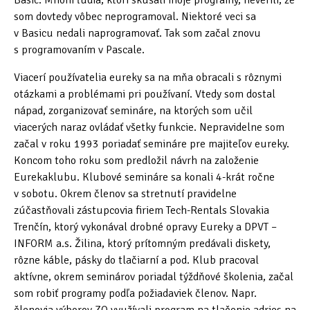
Basic. Mnohí ľudia, ktorí skúšali moje programy, neverili, že
som dovtedy vôbec neprogramoval. Niektoré veci sa
Petr Řehák
v Basicu nedali naprogramovať. Tak som začal znovu
s programovaním v Pascale.
Mgr. Štefan Kiss
Viacerí používatelia eureky sa na mňa obracali s rôznymi
Jan Příborský
otázkami a problémami pri používaní. Vtedy som dostal
MgA. Petr Pařízek, Ph.D.
nápad, zorganizovať semináre, na ktorých som učil
viacerých naraz ovládať všetky funkcie. Nepravidelne som
Bc. Luboš Pinteš
začal v roku 1993 poriadať semináre pre majiteľov eureky.
Koncom toho roku som predložil návrh na založenie
Mgr. Peter Lecký
Eurekaklubu. Klubové semináre sa konali 4-krát ročne
Ing. Lumír Koč
v sobotu. Okrem členov sa stretnutí pravidelne
zúčastňovali zástupcovia firiem Tech-Rentals Slovakia
Technologie
Trenčín, ktorý vykonával drobné opravy Eureky a DPVT –
INFORM a.s. Žilina, ktorý prítomným predávali diskety,
Videa o Eurece
rôzne káble, pásky do tlačiarní a pod. Klub pracoval
aktívne, okrem seminárov poriadal týždňové školenia, začal
Fotografie Eureky
som robiť programy podľa požiadaviek členov. Napr.