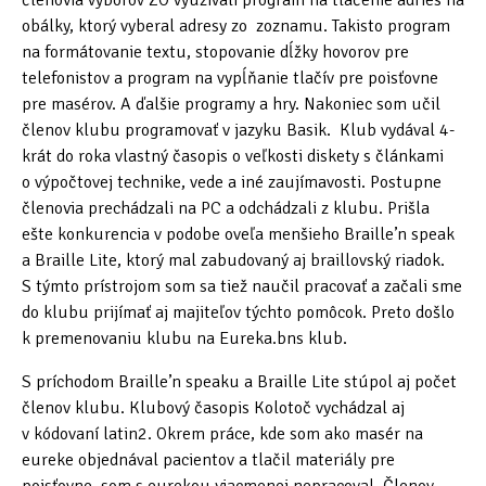
členovia výborov ZO využívali program na tlačenie adries na
Poděkování a zdroje
obálky, ktorý vyberal adresy zo zoznamu. Takisto program
na formátovanie textu, stopovanie dĺžky hovorov pre
telefonistov a program na vypĺňanie tlačív pre poisťovne
pre masérov. A ďalšie programy a hry. Nakoniec som učil
členov klubu programovať v jazyku Basik. Klub vydával 4-
krát do roka vlastný časopis o veľkosti diskety s článkami
o výpočtovej technike, vede a iné zaujímavosti. Postupne
členovia prechádzali na PC a odchádzali z klubu. Prišla
ešte konkurencia v podobe oveľa menšieho Braille’n speak
a Braille Lite, ktorý mal zabudovaný aj braillovský riadok.
S týmto prístrojom som sa tiež naučil pracovať a začali sme
do klubu prijímať aj majiteľov týchto pomôcok. Preto došlo
k premenovaniu klubu na Eureka.bns klub.
S príchodom Braille’n speaku a Braille Lite stúpol aj počet
členov klubu. Klubový časopis Kolotoč vychádzal aj
v kódovaní latin2. Okrem práce, kde som ako masér na
eureke objednával pacientov a tlačil materiály pre