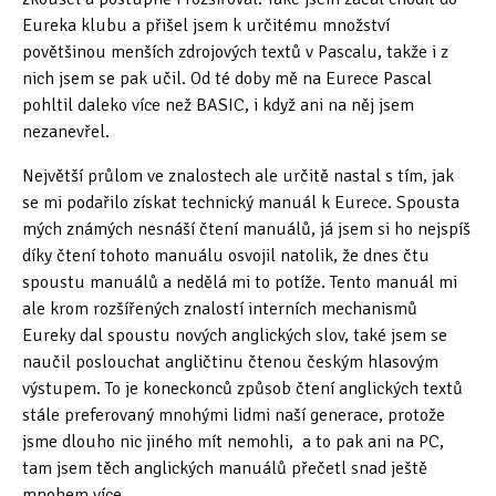
Poděkování a zdroje
Eureka klubu a přišel jsem k určitému množství
povětšinou menších zdrojových textů v Pascalu, takže i z
nich jsem se pak učil. Od té doby mě na Eurece Pascal
pohltil daleko více než BASIC, i když ani na něj jsem
nezanevřel.
Největší průlom ve znalostech ale určitě nastal s tím, jak
se mi podařilo získat technický manuál k Eurece. Spousta
mých známých nesnáší čtení manuálů, já jsem si ho nejspíš
díky čtení tohoto manuálu osvojil natolik, že dnes čtu
spoustu manuálů a nedělá mi to potíže. Tento manuál mi
ale krom rozšířených znalostí interních mechanismů
Eureky dal spoustu nových anglických slov, také jsem se
naučil poslouchat angličtinu čtenou českým hlasovým
výstupem. To je koneckonců způsob čtení anglických textů
stále preferovaný mnohými lidmi naší generace, protože
jsme dlouho nic jiného mít nemohli, a to pak ani na PC,
tam jsem těch anglických manuálů přečetl snad ještě
mnohem více.