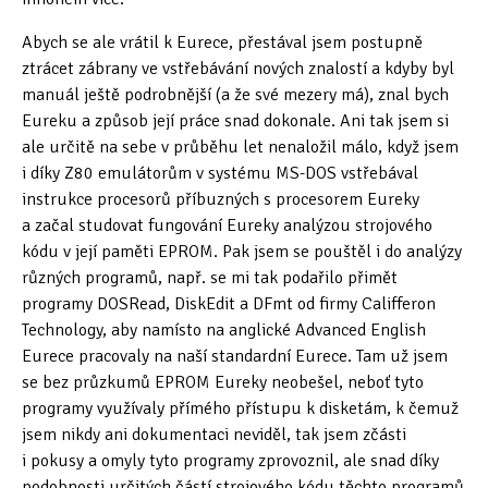
Abych se ale vrátil k Eurece, přestával jsem postupně
ztrácet zábrany ve vstřebávání nových znalostí a kdyby byl
manuál ještě podrobnější (a že své mezery má), znal bych
Eureku a způsob její práce snad dokonale. Ani tak jsem si
ale určitě na sebe v průběhu let nenaložil málo, když jsem
i díky Z80 emulátorům v systému MS-DOS vstřebával
instrukce procesorů příbuzných s procesorem Eureky
a začal studovat fungování Eureky analýzou strojového
kódu v její paměti EPROM. Pak jsem se pouštěl i do analýzy
různých programů, např. se mi tak podařilo přimět
programy DOSRead, DiskEdit a DFmt od firmy Califferon
Technology, aby namísto na anglické Advanced English
Eurece pracovaly na naší standardní Eurece. Tam už jsem
se bez průzkumů EPROM Eureky neobešel, neboť tyto
programy využívaly přímého přístupu k disketám, k čemuž
jsem nikdy ani dokumentaci neviděl, tak jsem zčásti
i pokusy a omyly tyto programy zprovoznil, ale snad díky
podobnosti určitých částí strojového kódu těchto programů