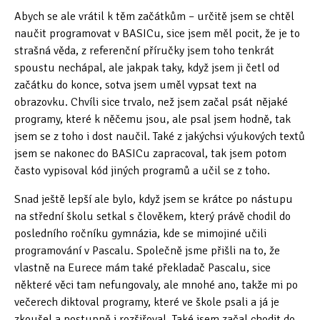
Abych se ale vrátil k těm začátkům – určitě jsem se chtěl
Petr Řehák
naučit programovat v BASICu, sice jsem měl pocit, že je to
strašná věda, z referenční příručky jsem toho tenkrát
Mgr. Štefan Kiss
spoustu nechápal, ale jakpak taky, když jsem ji četl od
Jan Příborský
začátku do konce, sotva jsem uměl vypsat text na
obrazovku. Chvíli sice trvalo, než jsem začal psát nějaké
MgA. Petr Pařízek, Ph.D.
programy, které k něčemu jsou, ale psal jsem hodně, tak
jsem se z toho i dost naučil. Také z jakýchsi výukových textů
Bc. Luboš Pinteš
jsem se nakonec do BASICu zapracoval, tak jsem potom
často vypisoval kód jiných programů a učil se z toho.
Mgr. Peter Lecký
Snad ještě lepší ale bylo, když jsem se krátce po nástupu
Ing. Lumír Koč
na střední školu setkal s člověkem, který právě chodil do
Technologie
posledního ročníku gymnázia, kde se mimojiné učili
programování v Pascalu. Společně jsme přišli na to, že
Videa o Eurece
vlastně na Eurece mám také překladač Pascalu, sice
některé věci tam nefungovaly, ale mnohé ano, takže mi po
Fotografie Eureky
večerech diktoval programy, které ve škole psali a já je
zkoušel a postupně i rozšiřoval. Také jsem začal chodit do