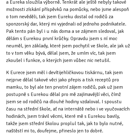
a Eureka sloužila výborně. Tenkrát ale ještě nebyly takové
možnosti získání příspěvků na pomůcky, nebo jsme alespoň
Ing. Milan Hudeček – tvůrce Eureky
o tom nevěděli, tak jsem Eureku dostal od rodičů za
PhDr. Rudolf Volejník
sponzorský dar, který mi vyjednali od jednoho podnikatele.
Pak tento pán byl i u nás doma a se zájmem sledoval, jak
Ing. Jiří Kalvoda
dělám s Eurekou první krůčky. Opravdu jsem s ní moc
neuměl, jen základy, které jsem pochytil ve škole, ale jak už
Josef Konečný
to v tom věku bývá, dělal jsem, že umím víc, tak jsem
RNDr. Hana Bubeníčková
zkoušel i funkce, o kterých jsem vůbec nic netušil.
Mgr. Aleš Moravec
K Eurece jsem měl i devítijehličkovou tiskárnu, tak jsem
nejprve dělal takové věci jako přepis a tisk receptů pro
Mgr. Marek Susčík
mamku, to byl ale ten prvotní zájem rodičů, pak už jsem
postupně s Eurekou dělal pro mě zajímavější věci, čímž
Zdeněk Bajtl
jsem se od rodičů na dlouhé hodiny vzdaloval. I spoustu
času na střední škole, ať na internátě nebo i ve vyučovacích
Milan Antal
hodinách, jsem trávil věcmi, které mě s Eurekou bavily,
Mgr. Roman Kabelka
takže jsem střední školou proplul tak, jak to bylo nutné,
naštěstí mi to, doufejme, přineslo jen to dobré.
Mgr. Eliška Hluší