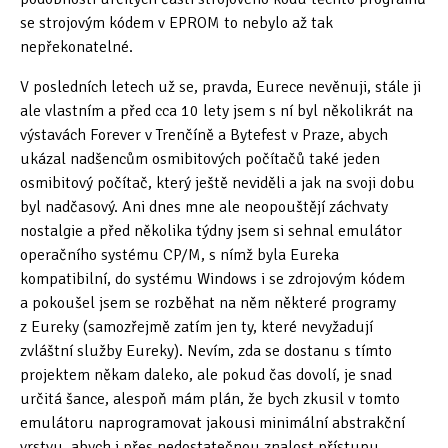
se strojovým kódem v EPROM to nebylo až tak
nepřekonatelné.
V posledních letech už se, pravda, Eurece nevěnuji, stále ji
ale vlastním a před cca 10 lety jsem s ní byl několikrát na
výstavách Forever v Trenčíně a Bytefest v Praze, abych
ukázal nadšencům osmibitových počítačů také jeden
osmibitový počítač, který ještě neviděli a jak na svoji dobu
byl nadčasový. Ani dnes mne ale neopouštějí záchvaty
nostalgie a před několika týdny jsem si sehnal emulátor
operačního systému CP/M, s nímž byla Eureka
kompatibilní, do systému Windows i se zdrojovým kódem
a pokoušel jsem se rozběhat na něm některé programy
z Eureky (samozřejmě zatím jen ty, které nevyžadují
zvláštní služby Eureky). Nevím, zda se dostanu s tímto
projektem někam daleko, ale pokud čas dovolí, je snad
určitá šance, alespoň mám plán, že bych zkusil v tomto
emulátoru naprogramovat jakousi minimální abstrakční
vrstvu, abych i přes nedostatečnou znalost přístupu