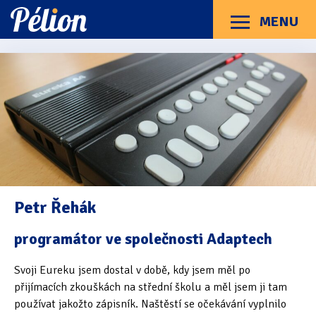
Přejít
Přejít
Přejít
na
na
na
MENU
Menu
štítky
kategorie
obsah
Články
Příručky
O Pélionu
Kontakt
Eureka A4
Kde a jak se zrodila Eureka A4?
Učíme se česky
Pojďme si Eureku prohlédnout
Petr Řehák
Probouzíme Eureku
programátor ve společnosti Adaptech
Vybrané funkce Eureky
Svoji Eureku jsem dostal v době, kdy jsem měl po
Co bylo dál?
přijímacích zkouškách na střední školu a měl jsem ji tam
používat jakožto zápisník. Naštěstí se očekávání vyplnilo
Jak na Eureku vzpomínají