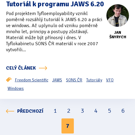
Tutoriál k programu JAWS 6.20
Pod projektem Tyfloemployability vznikl
poměrně rozsáhlý tutoriál k JAWS 6.20 a práci
ve windows. Ač uplynulo od vzniku poměrně
mnoho let, principy a postupy zůstávají.
JAN
Materiál může být přínosný i dnes. V
ŠNYRYCH
Tyflokabinetu SONS ČR materiál v roce 2007
vytvořili...
CELÝ ČLÁNEK
Freedom Scientific
JAWS
SONS ČR
Tutoriály
VFO
Windows
1
2
3
4
5
6
PŘEDCHOZÍ
Stránkování
7