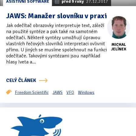
ASISTIVNÍ SOFTWARE
před 9 roky
27.12.2017
JAWS: Manažer slovníku v praxi
Jak odečítač obrazovky interpretuje text, záleží
na použité syntéze a pak také na samotném
odečítači. Některé syntézy umožňují úpravou
vlastních řečových slovníků interpretaci ovlivnit
MICHAL
přímo. U jiných se musíme spolehnout na funkci
JELÍNEK
odečítače. Takovými syntézami jsou například
hlasy Iveta a...
CELÝ ČLÁNEK
Freedom Scientific
JAWS
VFO
Windows