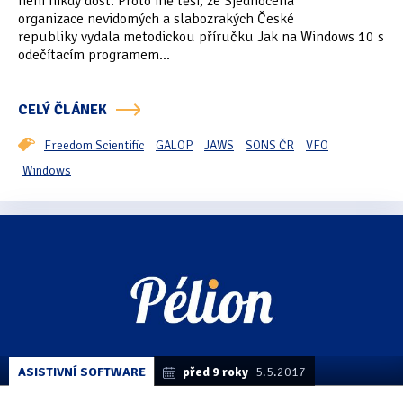
není nikdy dost. Proto mě těší, že Sjednocená
organizace nevidomých a slabozrakých České
republiky vydala metodickou příručku Jak na Windows 10 s
odečítacím programem...
CELÝ ČLÁNEK
Freedom Scientific
GALOP
JAWS
SONS ČR
VFO
Windows
ASISTIVNÍ SOFTWARE
před 9 roky
5.5.2017