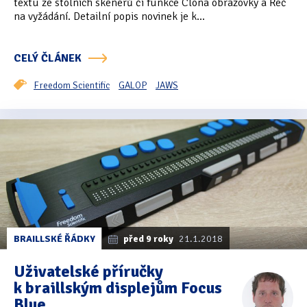
textu ze stolních skenerů či funkce Clona obrazovky a Řeč
na vyžádání. Detailní popis novinek je k...
Oficiální materiály
(57)
Pozvánky & oznámení
(67)
CELÝ ČLÁNEK
Pracuji sluchem
(564)
Freedom Scientific
GALOP
JAWS
Pracuji sluchem a hmatem
(566)
Pracuji zrakem
(456)
Pracuji zrakem a sluchem
(515)
Služby
(115)
Software
(503)
BRAILLSKÉ ŘÁDKY
před 9 roky
21.1.2018
Asistivní software
(428)
Uživatelské příručky
k braillským displejům Focus
Běžný software
(284)
Blue