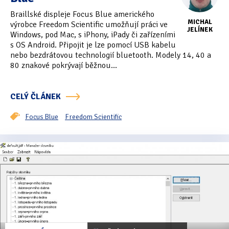
Tipy & triky
(17)
Braillské displeje Focus Blue amerického
MICHAL
výrobce Freedom Scientific umožňují práci ve
JELÍNEK
Windows, pod Mac, s iPhony, iPady či zařízeními
s OS Android. Připojit je lze pomocí USB kabelu
Hledání
nebo bezdrátovou technologií bluetooth. Modely 14, 40 a
80 znakové pokrývají běžnou...
CELÝ ČLÁNEK
Focus Blue
Freedom Scientific