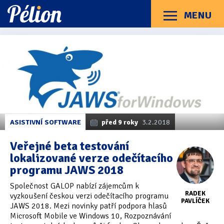
Přejít
Přejít
Přejít
na
na
na
MENU
Menu
štítky
kategorie
obsah
Články
Příručky
O Pélionu
Kontakt
Články
Kategorie článků
z
Dotazníky
(3)
kategorie
Freedom
Hardware
(163)
Scientific
Braillské řádky
(31)
ASISTIVNÍ SOFTWARE
před 9 roky
3.2.2018
Lupy
(8)
Veřejné beta testování
lokalizované verze odečítacího
Mobilní zařízení
(85)
programu JAWS 2018
Počítače a notebooky
(66)
Společnost GALOP nabízí zájemcům k
RADEK
vyzkoušení českou verzi odečítacího programu
Zápisníky
(7)
PAVLÍČEK
JAWS 2018. Mezi novinky patří podpora hlasů
Microsoft Mobile ve Windows 10, Rozpoznávání
Názory & zkušenosti
(143)