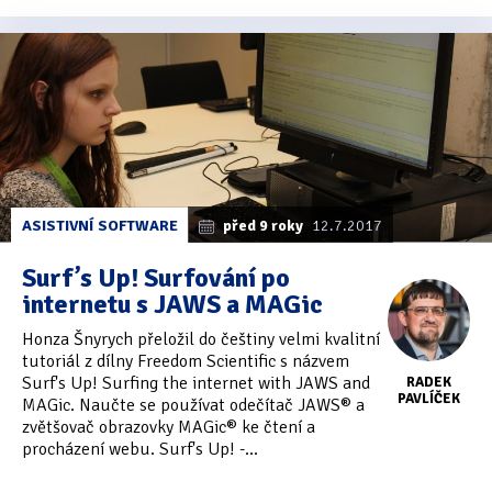
ASISTIVNÍ SOFTWARE
před 9 roky
12.7.2017
Surf’s Up! Surfování po
internetu s JAWS a MAGic
Honza Šnyrych přeložil do češtiny velmi kvalitní
tutoriál z dílny Freedom Scientific s názvem
Surf's Up! Surfing the internet with JAWS and
RADEK
PAVLÍČEK
MAGic. Naučte se používat odečítač JAWS® a
zvětšovač obrazovky MAGic® ke čtení a
procházení webu. Surf's Up! -...