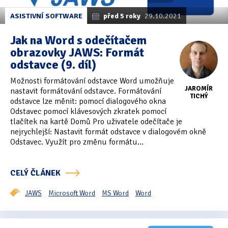
ASISTIVNÍ SOFTWARE
před 5 roky
29.10.2021
Jak na Word s odečítačem
obrazovky JAWS: Formát
odstavce (9. díl)
Možnosti formátování odstavce Word umožňuje
JAROMÍR
nastavit formátování odstavce. Formátování
TICHÝ
odstavce lze měnit: pomocí dialogového okna
Odstavec pomocí klávesových zkratek pomocí
tlačítek na kartě Domů Pro uživatele odečítače je
nejrychlejší: Nastavit formát odstavce v dialogovém okně
Odstavec. Využít pro změnu formátu...
CELÝ ČLÁNEK
JAWS
Microsoft Word
MS Word
Word