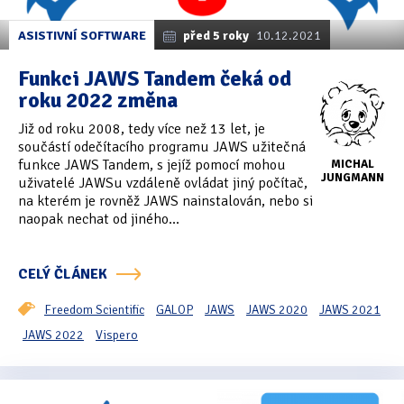
ASISTIVNÍ SOFTWARE
před 5 roky
10.12.2021
Funkci JAWS Tandem čeká od
roku 2022 změna
Již od roku 2008, tedy více než 13 let, je
součástí odečítacího programu JAWS užitečná
funkce JAWS Tandem, s jejíž pomocí mohou
MICHAL
JUNGMANN
uživatelé JAWSu vzdáleně ovládat jiný počítač,
na kterém je rovněž JAWS nainstalován, nebo si
naopak nechat od jiného...
CELÝ ČLÁNEK
Freedom Scientific
GALOP
JAWS
JAWS 2020
JAWS 2021
JAWS 2022
Vispero