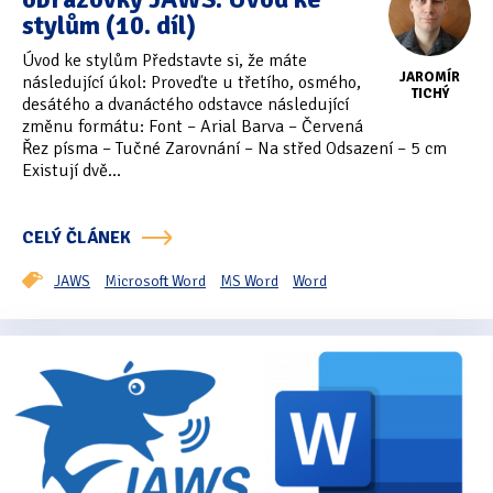
stylům (10. díl)
Úvod ke stylům Představte si, že máte
JAROMÍR
následující úkol: Proveďte u třetího, osmého,
TICHÝ
desátého a dvanáctého odstavce následující
změnu formátu: Font – Arial Barva – Červená
Řez písma – Tučné Zarovnání – Na střed Odsazení – 5 cm
Existují dvě...
CELÝ ČLÁNEK
JAWS
Microsoft Word
MS Word
Word