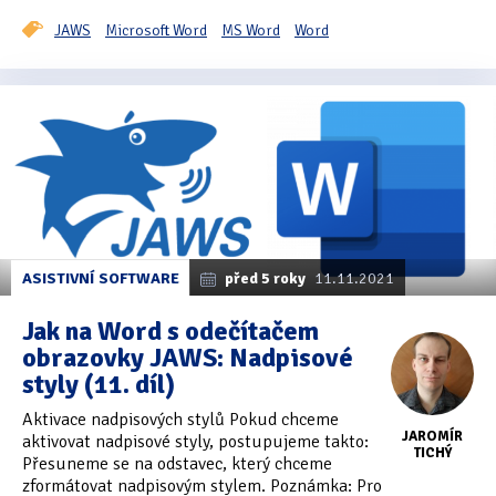
JAWS
Microsoft Word
MS Word
Word
ASISTIVNÍ SOFTWARE
před 5 roky
11.11.2021
Jak na Word s odečítačem
obrazovky JAWS: Nadpisové
styly (11. díl)
Aktivace nadpisových stylů Pokud chceme
JAROMÍR
aktivovat nadpisové styly, postupujeme takto:
TICHÝ
Přesuneme se na odstavec, který chceme
zformátovat nadpisovým stylem. Poznámka: Pro