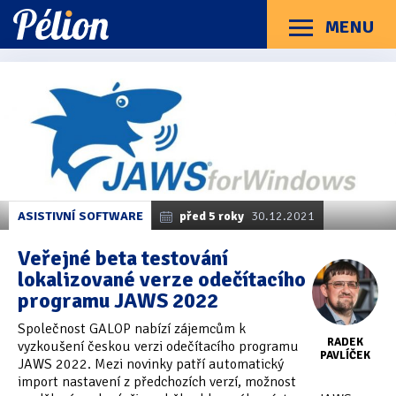
Přejít
Přejít
Přejít
na
na
na
MENU
Menu
štítky
kategorie
obsah
Články
Příručky
O Pélionu
Kontakt
Články
Kategorie článků
z
Dotazníky
(3)
kategorie
JAWS
Hardware
(163)
Braillské řádky
(31)
ASISTIVNÍ SOFTWARE
před 5 roky
30.12.2021
Lupy
(8)
Veřejné beta testování
lokalizované verze odečítacího
Mobilní zařízení
(85)
programu JAWS 2022
Počítače a notebooky
(66)
Společnost GALOP nabízí zájemcům k
RADEK
vyzkoušení českou verzi odečítacího programu
Zápisníky
(7)
PAVLÍČEK
JAWS 2022. Mezi novinky patří automatický
import nastavení z předchozích verzí, možnost
Názory & zkušenosti
(143)