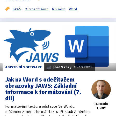
JAWS
Microsoft Word
MS Word
Word
ASISTIVNÍ SOFTWARE
před 5 roky
15.10.2021
Jak na Word s odečítačem
obrazovky JAWS: Základní
informace k formátování (7.
díl)
JAROMÍR
Formátování textu a odstavce Ve Wordu
TICHÝ
můžeme: Změnit formát textu Příklad: Změníme