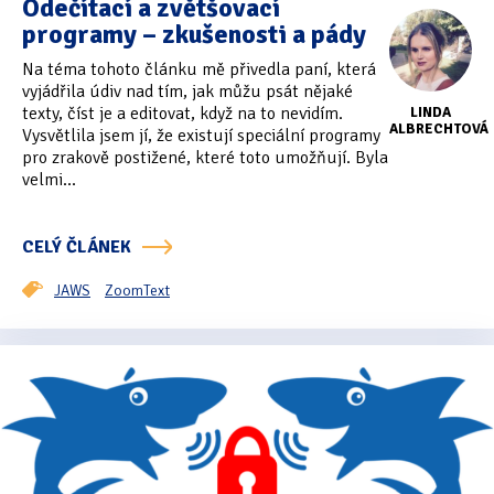
Odečítací a zvětšovací
Tipy & triky
(17)
programy – zkušenosti a pády
Na téma tohoto článku mě přivedla paní, která
vyjádřila údiv nad tím, jak můžu psát nějaké
Hledání
texty, číst je a editovat, když na to nevidím.
LINDA
ALBRECHTOVÁ
Vysvětlila jsem jí, že existují speciální programy
pro zrakově postižené, které toto umožňují. Byla
velmi...
CELÝ ČLÁNEK
JAWS
ZoomText