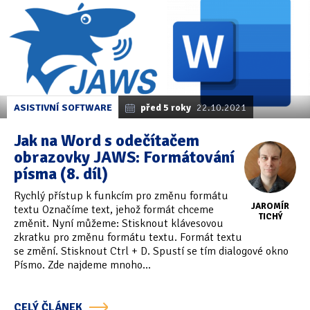
ASISTIVNÍ SOFTWARE
před 5 roky
22.10.2021
Jak na Word s odečítačem
obrazovky JAWS: Formátování
písma (8. díl)
Rychlý přístup k funkcím pro změnu formátu
JAROMÍR
textu Označíme text, jehož formát chceme
TICHÝ
změnit. Nyní můžeme: Stisknout klávesovou
zkratku pro změnu formátu textu. Formát textu
se změní. Stisknout Ctrl + D. Spustí se tím dialogové okno
Písmo. Zde najdeme mnoho...
CELÝ ČLÁNEK