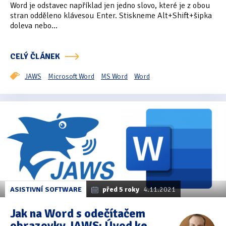
Word je odstavec například jen jedno slovo, které je z obou
stran odděleno klávesou Enter. Stiskneme Alt+Shift+šipka
doleva nebo...
CELÝ ČLÁNEK
JAWS
Microsoft Word
MS Word
Word
ASISTIVNÍ SOFTWARE
před 5 roky
4.11.2021
Jak na Word s odečítačem
obrazovky JAWS: Úvod ke