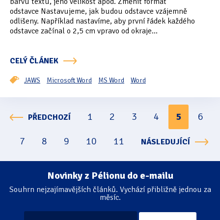
barvu textu, jeho velikost apod. Změnit formát
odstavce Nastavujeme, jak budou odstavce vzájemně
odlišeny. Například nastavíme, aby první řádek každého
odstavce začínal o 2,5 cm vpravo od okraje...
CELÝ ČLÁNEK
JAWS
Microsoft Word
MS Word
Word
1
2
3
4
5
6
PŘEDCHOZÍ
Stránkování
7
8
9
10
11
NÁSLEDUJÍCÍ
Novinky z Pélionu do e-mailu
Souhrn nejzajímavějších článků. Vychází přibližně jednou za
měsíc.