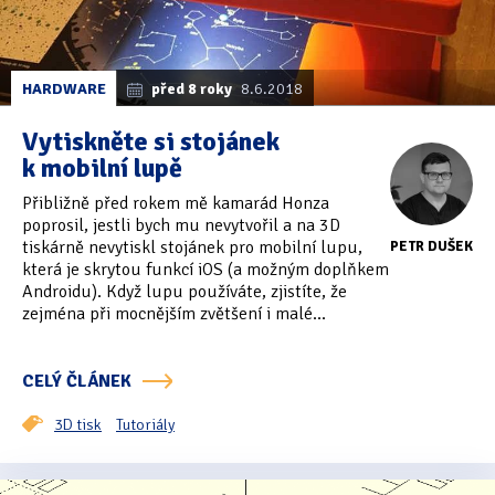
HARDWARE
před 8 roky
8.6.2018
Vytiskněte si stojánek
k mobilní lupě
Přibližně před rokem mě kamarád Honza
poprosil, jestli bych mu nevytvořil a na 3D
tiskárně nevytiskl stojánek pro mobilní lupu,
PETR DUŠEK
která je skrytou funkcí iOS (a možným doplňkem
Androidu). Když lupu používáte, zjistíte, že
zejména při mocnějším zvětšení i malé...
CELÝ ČLÁNEK
3D tisk
Tutoriály