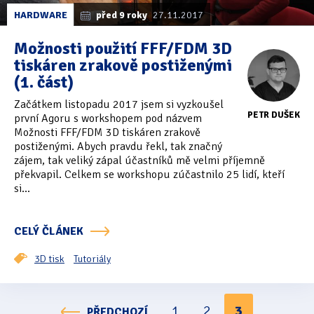
HARDWARE
před 9 roky
27.11.2017
Možnosti použití FFF/FDM 3D
tiskáren zrakově postiženými
(1. část)
Začátkem listopadu 2017 jsem si vyzkoušel
PETR DUŠEK
první Agoru s workshopem pod názvem
Možnosti FFF/FDM 3D tiskáren zrakově
postiženými. Abych pravdu řekl, tak značný
zájem, tak veliký zápal účastníků mě velmi příjemně
překvapil. Celkem se workshopu zúčastnilo 25 lidí, kteří
si...
CELÝ ČLÁNEK
3D tisk
Tutoriály
1
2
3
PŘEDCHOZÍ