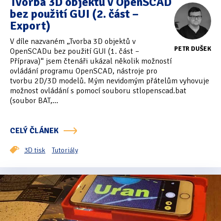
Tvorba 3D objektů v OpenSCAD
bez použití GUI (2. část –
Export)
V díle nazvaném „Tvorba 3D objektů v
PETR DUŠEK
OpenSCADu bez použití GUI (1. část –
Příprava)“ jsem čtenáři ukázal několik možností
ovládání programu OpenSCAD, nástroje pro
tvorbu 2D/3D modelů. Mým nevidomým přátelům vyhovuje
možnost ovládání s pomocí souboru stlopenscad.bat
(soubor BAT,...
CELÝ ČLÁNEK
3D tisk
Tutoriály