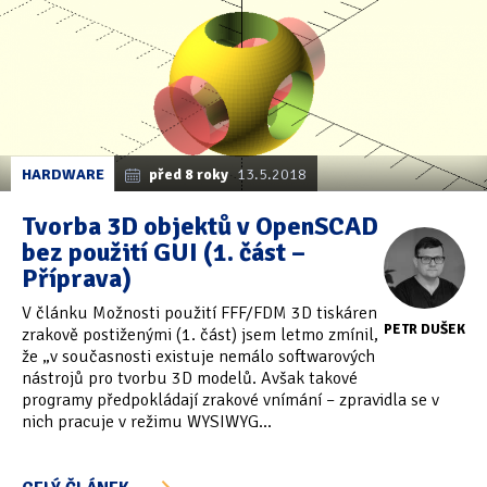
HARDWARE
před 8 roky
13.5.2018
Tvorba 3D objektů v OpenSCAD
bez použití GUI (1. část –
Příprava)
V článku Možnosti použití FFF/FDM 3D tiskáren
PETR DUŠEK
zrakově postiženými (1. část) jsem letmo zmínil,
že „v současnosti existuje nemálo softwarových
nástrojů pro tvorbu 3D modelů. Avšak takové
programy předpokládají zrakové vnímání – zpravidla se v
nich pracuje v režimu WYSIWYG...