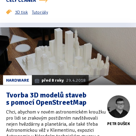
CELÝ ČLÁNEK
3D tisk
Tutoriály
HARDWARE
před 8 roky
29.4.2018
Tvorba 3D modelů staveb
s pomocí OpenStreetMap
Chci, abychom v novém astronomickém kroužku
pro lidi se zrakovým postižením navštěvovali
nejen hvězdárny a planetária, ale také třeba
PETR DUŠEK
Astronomickou věž v Klementinu, expozici