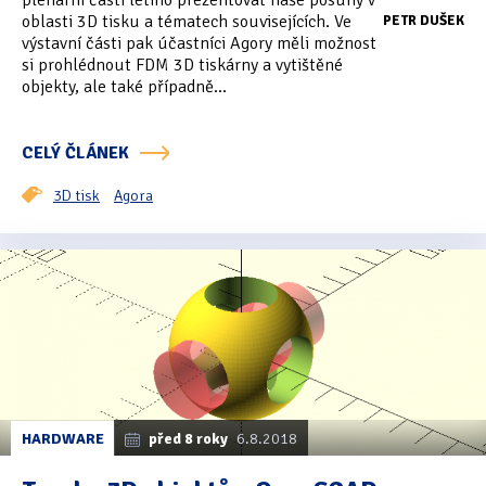
plenární části letmo prezentovat naše posuny v
Tipy & triky
(17)
oblasti 3D tisku a tématech souvisejících. Ve
PETR DUŠEK
výstavní části pak účastníci Agory měli možnost
si prohlédnout FDM 3D tiskárny a vytištěné
objekty, ale také případně...
Hledání
CELÝ ČLÁNEK
3D tisk
Agora
HARDWARE
před 8 roky
6.8.2018