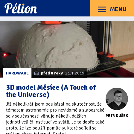
Přejít
Přejít
Přejít
na
na
na
MENU
Menu
štítky
kategorie
obsah
Články
Příručky
O Pélionu
Kontakt
Články
Kategorie článků
z
Dotazníky
(3)
kategorie
3D
Hardware
(163)
tisk
Braillské řádky
(31)
HARDWARE
před 8 roky
21.1.2019
Lupy
(8)
3D model Měsíce (A Touch of
the Universe)
Mobilní zařízení
(85)
Již několikrát jsem poukázal na skutečnost, že
Počítače a notebooky
(66)
tématem astronomie pro nevidomé a slabozraké
se v současnosti věnuje několik dalších
PETR DUŠEK
Zápisníky
(7)
jednotlivců či institucí ve světě. Je to dobře také
proto, že lze použít pomůcky, které sdílejí se
Názory & zkušenosti
(143)