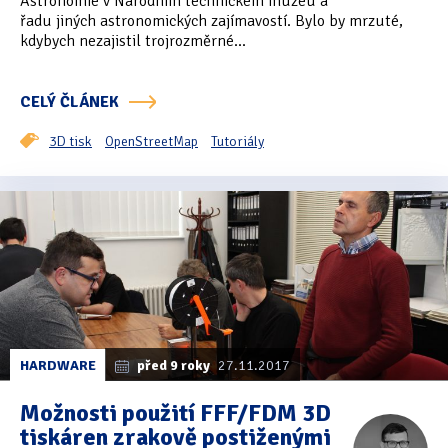
Astronomie v Národním technickém muzeu a
řadu jiných astronomických zajímavostí. Bylo by mrzuté,
kdybych nezajistil trojrozměrné...
CELÝ ČLÁNEK
3D tisk
OpenStreetMap
Tutoriály
HARDWARE
před 9 roky
27.11.2017
Možnosti použití FFF/FDM 3D
tiskáren zrakově postiženými