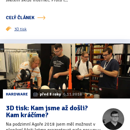
světem skrze internet. Proto i...
Oficiální materiály
(57)
CELÝ ČLÁNEK
Pozvánky & oznámení
(67)
3D tisk
Pracuji sluchem
(564)
Pracuji sluchem a hmatem
(566)
Pracuji zrakem
(456)
Pracuji zrakem a sluchem
(515)
Služby
(115)
HARDWARE
před 8 roky
6.11.2018
Software
(503)
3D tisk: Kam jsme až došli?
Asistivní software
(428)
Kam kráčíme?
Běžný software
(284)
Na podzimní Agoře 2018 jsem měl možnost v