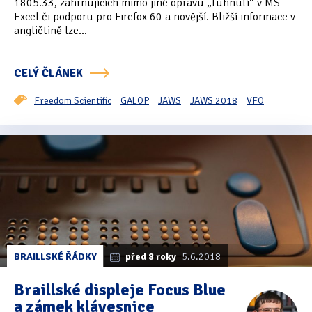
1805.33, zahrnujících mimo jiné opravu „tuhnutí“ v MS
Excel či podporu pro Firefox 60 a novější. Bližší informace v
Oficiální materiály
(57)
angličtině lze...
Pozvánky & oznámení
(67)
CELÝ ČLÁNEK
Pracuji sluchem
(564)
Freedom Scientific
GALOP
JAWS
JAWS 2018
VFO
Pracuji sluchem a hmatem
(566)
Pracuji zrakem
(456)
Pracuji zrakem a sluchem
(515)
Služby
(115)
Software
(503)
BRAILLSKÉ ŘÁDKY
před 8 roky
5.6.2018
Asistivní software
(428)
Braillské displeje Focus Blue
Běžný software
(284)
a zámek klávesnice