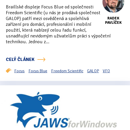
Tipy & triky
(17)
Braillské displeje Focus Blue od společnosti
Freedom Scientific (u nás je prodává společnost
GALOP) patří mezi osvědčená a spolehlivá
RADEK
PAVLÍČEK
zařízení pro domácí, profesionální i mobilní
Hledání
použití, která nabízejí celou řadu funkcí,
usnadňující nevidomým uživatelům práci s výpočetní
technikou. Jednou z...
CELÝ ČLÁNEK
Focus
Focus Blue
Freedom Scientific
GALOP
VFO