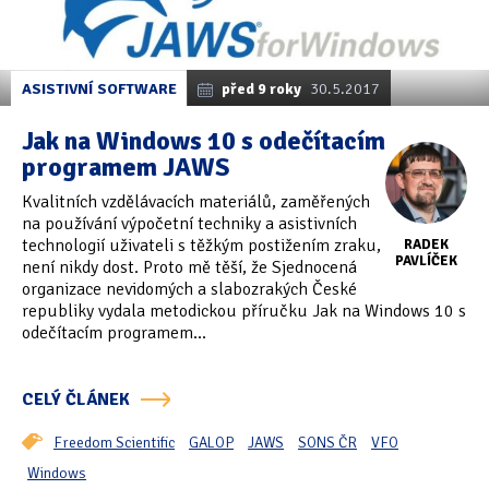
ASISTIVNÍ SOFTWARE
před 9 roky
30.5.2017
Jak na Windows 10 s odečítacím
programem JAWS
Kvalitních vzdělávacích materiálů, zaměřených
na používání výpočetní techniky a asistivních
technologií uživateli s těžkým postižením zraku,
RADEK
PAVLÍČEK
není nikdy dost. Proto mě těší, že Sjednocená
organizace nevidomých a slabozrakých České
republiky vydala metodickou příručku Jak na Windows 10 s
odečítacím programem...
CELÝ ČLÁNEK
Freedom Scientific
GALOP
JAWS
SONS ČR
VFO
Windows