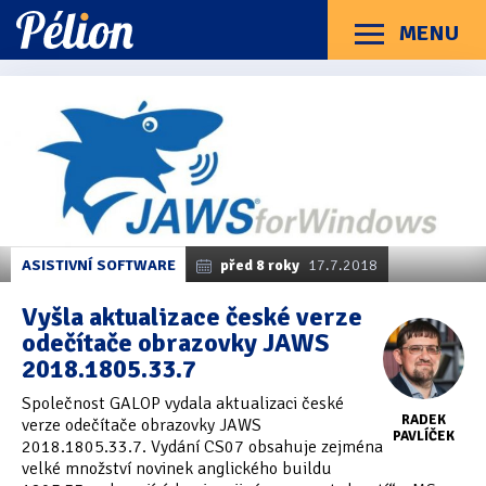
Přejít
Přejít
Přejít
na
na
na
MENU
Menu
štítky
kategorie
obsah
Články
Příručky
O Pélionu
Kontakt
Články
Kategorie článků
z
Dotazníky
(3)
kategorie
GALOP
Hardware
(163)
Braillské řádky
(31)
ASISTIVNÍ SOFTWARE
před 8 roky
17.7.2018
Lupy
(8)
Vyšla aktualizace české verze
odečítače obrazovky JAWS
Mobilní zařízení
(85)
2018.1805.33.7
Počítače a notebooky
(66)
Společnost GALOP vydala aktualizaci české
RADEK
verze odečítače obrazovky JAWS
Zápisníky
(7)
PAVLÍČEK
2018.1805.33.7. Vydání CS07 obsahuje zejména
velké množství novinek anglického buildu
Názory & zkušenosti
(143)