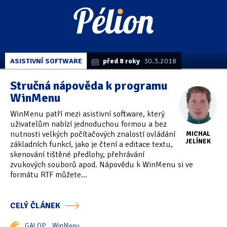
ASISTIVNÍ SOFTWARE
před 8 roky
30.3.2018
Stručná nápověda k programu
WinMenu
WinMenu patří mezi asistivní software, který
uživatelům nabízí jednoduchou formou a bez
nutnosti velkých počítačových znalostí ovládání
MICHAL
JELÍNEK
základních funkcí, jako je čtení a editace textu,
skenování tištěné předlohy, přehrávání
zvukových souborů apod. Nápovědu k WinMenu si ve
formátu RTF můžete...
CELÝ ČLÁNEK
GALOP
WinMenu