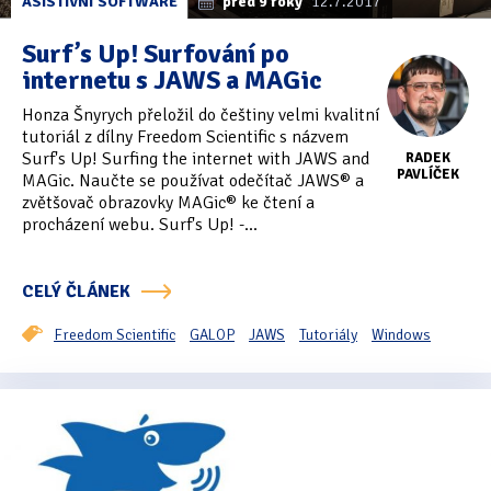
ASISTIVNÍ SOFTWARE
před 9 roky
12.7.2017
Surf’s Up! Surfování po
internetu s JAWS a MAGic
Honza Šnyrych přeložil do češtiny velmi kvalitní
tutoriál z dílny Freedom Scientific s názvem
Surf's Up! Surfing the internet with JAWS and
RADEK
PAVLÍČEK
MAGic. Naučte se používat odečítač JAWS® a
zvětšovač obrazovky MAGic® ke čtení a
procházení webu. Surf's Up! -...
CELÝ ČLÁNEK
Freedom Scientific
GALOP
JAWS
Tutoriály
Windows