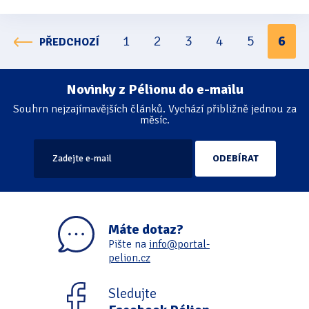
1
2
3
4
5
6
PŘEDCHOZÍ
Stránkování
Novinky z Pélionu do e-mailu
Souhrn nejzajímavějších článků. Vychází přibližně jednou za
měsíc.
Máte dotaz?
Pište na
info@portal-
pelion.cz
Sledujte