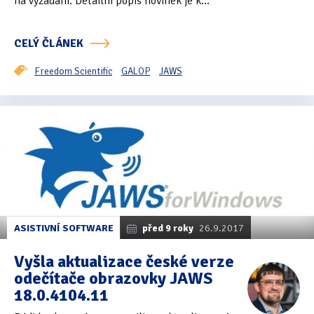
na vyžádání. Detailní popis novinek je k...
CELÝ ČLÁNEK
Freedom Scientific
GALOP
JAWS
ASISTIVNÍ SOFTWARE
před 9 roky
26.9.2017
Vyšla aktualizace české verze
odečítače obrazovky JAWS
18.0.4104.11