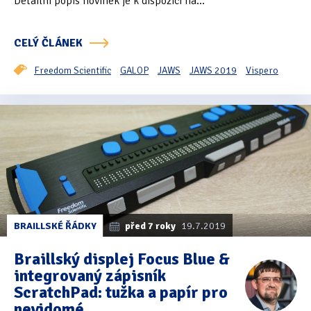
Detailní popis novinek je k dispozici na...
CELÝ ČLÁNEK
Freedom Scientific
GALOP
JAWS
JAWS 2019
Vispero
BRAILLSKÉ ŘÁDKY
před 7 roky
19.7.2019
Braillský displej Focus Blue &
integrovaný zápisník
ScratchPad: tužka a papír pro
nevidomé