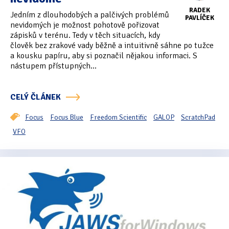
RADEK
Jedním z dlouhodobých a palčivých problémů
PAVLÍČEK
nevidomých je možnost pohotově pořizovat
zápisků v terénu. Tedy v těch situacích, kdy
člověk bez zrakové vady běžně a intuitivně sáhne po tužce
a kousku papíru, aby si poznačil nějakou informaci. S
nástupem přístupných...
CELÝ ČLÁNEK
Focus
Focus Blue
Freedom Scientific
GALOP
ScratchPad
VFO