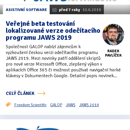
ASISTIVNÍ SOFTWARE
před 7 roky
10.6.2019
Veřejné beta testování
lokalizované verze odečítacího
programu JAWS 2019
Společnost GALOP nabízí zájemcům k
RADEK
vyzkoušení českou verzi odečítacího programu
PAVLÍČEK
JAWS 2019. Mezi novinky patří oddělení skriptů
pro nové verze Microsoft Office, zlepšený výkon v
aplikacích Office 365 či možnost používat navigační horké
klávesy v Dokumentech Google. Detailní popis novinek...
CELÝ ČLÁNEK
Freedom Scientific
GALOP
JAWS
JAWS 2019