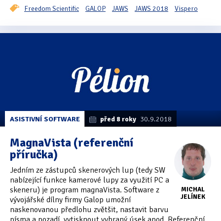
Freedom Scientific
GALOP
JAWS
JAWS 2018
Vispero
ASISTIVNÍ SOFTWARE
před 8 roky
30.9.2018
MagnaVista (referenční
příručka)
Jedním ze zástupců skenerových lup (tedy SW
nabízející funkce kamerové lupy za využití PC a
skeneru) je program magnaVista. Software z
MICHAL
JELÍNEK
vývojářské dílny firmy Galop umožní
naskenovanou předlohu zvětšit, nastavit barvu
písma a pozadí, vytisknout vybraný úsek apod. Referenční