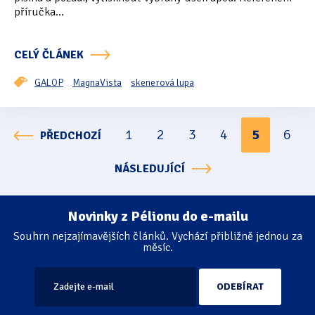
příručka...
CELÝ ČLÁNEK
GALOP
MagnaVista
skenerová lupa
1
2
3
4
5
6
PŘEDCHOZÍ
Stránkování
NÁSLEDUJÍCÍ
Novinky z Pélionu do e-mailu
Souhrn nejzajímavějších článků. Vychází přibližně jednou za
měsíc.