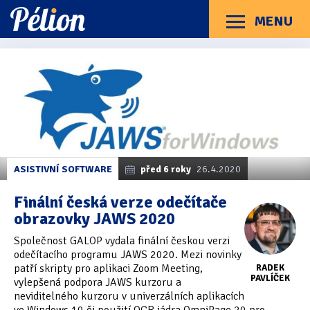
Přejít
Přejít
Přejít
na
na
na
MENU
Menu
štítky
kategorie
obsah
Články
Příručky
O Pélionu
Kontakt
Články
Kategorie článků
z
Dotazníky
(3)
kategorie
GALOP
Hardware
(163)
Braillské řádky
(31)
ASISTIVNÍ SOFTWARE
před 6 roky
26.4.2020
Lupy
(8)
Finální česká verze odečítače
obrazovky JAWS 2020
Mobilní zařízení
(85)
Společnost GALOP vydala finální českou verzi
Počítače a notebooky
(66)
odečítacího programu JAWS 2020. Mezi novinky
patří skripty pro aplikaci Zoom Meeting,
RADEK
Zápisníky
(7)
PAVLÍČEK
vylepšená podpora JAWS kurzoru a
neviditelného kurzoru v univerzálních aplikacích
Názory & zkušenosti
(143)