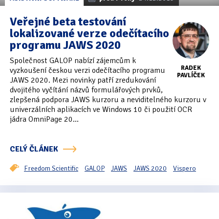
Veřejné beta testování
lokalizované verze odečítacího
programu JAWS 2020
Společnost GALOP nabízí zájemcům k
RADEK
vyzkoušení českou verzi odečítacího programu
PAVLÍČEK
JAWS 2020. Mezi novinky patří zredukování
dvojitého vyčítání názvů formulářových prvků,
zlepšená podpora JAWS kurzoru a neviditelného kurzoru v
univerzálních aplikacích ve Windows 10 či použití OCR
jádra OmniPage 20...
CELÝ ČLÁNEK
Freedom Scientific
GALOP
JAWS
JAWS 2020
Vispero