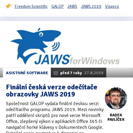
Freedom Scientific
GALOP
JAWS
JAWS 2019
Vispero
ASISTIVNÍ SOFTWARE
před 7 roky
27.8.2019
Finální česká verze odečítače
obrazovky JAWS 2019
Společnost GALOP vydala finální českou verzi
odečítacího programu JAWS 2019. Mezi novinky
patří oddělení skriptů pro nové verze Microsoft
RADEK
PAVLÍČEK
Office, zlepšený výkon v aplikacích Office 365 či
navigační horké klávesy v Dokumentech Google.