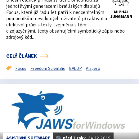
Dnešní článek přináší stručné ohlédnutí za
Tipy & triky
(17)
jednotlivými generacemi braillských displejů
Focus, které již řadu let patří k neocenitelným
MICHAL
JUNGMANN
pomocníkům nevidomých uživatelů při aktivní a
efektivní práci s texty - zejména s těmi
Hledání
cizojazyčnými, texty obsahujícími symbolický zápis nebo
zdrojový kód...
CELÝ ČLÁNEK
Focus
Freedom Scientific
GALOP
Vispero
ASISTIVNÍ SOFTWARE
před 7 roky
24.12.2019