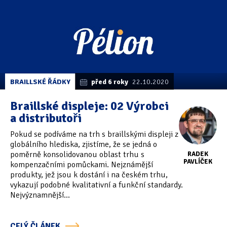
BRAILLSKÉ ŘÁDKY
před 6 roky
22.10.2020
Braillské displeje: 02 Výrobci
a distributoři
Pokud se podíváme na trh s braillskými displeji z
globálního hlediska, zjistíme, že se jedná o
poměrně konsolidovanou oblast trhu s
RADEK
PAVLÍČEK
kompenzačními pomůckami. Nejznámější
produkty, jež jsou k dostání i na českém trhu,
vykazují podobné kvalitativní a funkční standardy.
Nejvýznamnější...
CELÝ ČLÁNEK