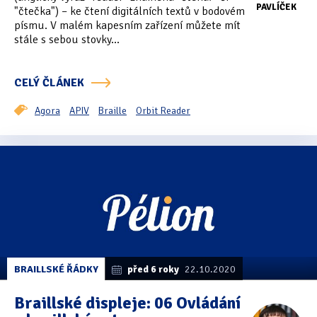
PAVLÍČEK
"čtečka") – ke čtení digitálních textů v bodovém
Tipy & triky
(17)
písmu. V malém kapesním zařízení můžete mít
stále s sebou stovky...
Hledání
CELÝ ČLÁNEK
Agora
APIV
Braille
Orbit Reader
BRAILLSKÉ ŘÁDKY
před 6 roky
22.10.2020
Braillské displeje: 06 Ovládání