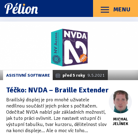
Přejít
Přejít
Přejít
na
na
na
MENU
Menu
štítky
kategorie
obsah
Články
Příručky
O Pélionu
Kontakt
Články
Kategorie článků
z
Dotazníky
(3)
kategorie
Braillské
Hardware
(163)
řádky
Braillské řádky
(31)
ASISTIVNÍ SOFTWARE
před 5 roky
9.5.2021
Lupy
(8)
Téčko: NVDA – Braille Extender
Mobilní zařízení
(85)
Braillský displej je pro mnohé uživatele
nedílnou součástí jejich práce s počítačem.
Počítače a notebooky
(66)
Odečítač NVDA nabízí pár základních možností,
jak tuto práci ovlivnit. Lze nastavit vstupní či
MICHAL
Zápisníky
(7)
výstupní tabulku, tvar kurzoru, dělitelnost slov
JELÍNEK
na konci displeje… Ale o moc víc toho...
Názory & zkušenosti
(143)