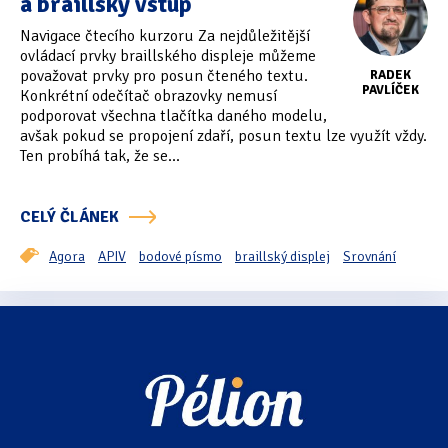
a braillský vstup
Navigace čtecího kurzoru Za nejdůležitější
ovládací prvky braillského displeje můžeme
považovat prvky pro posun čteného textu.
RADEK
PAVLÍČEK
Konkrétní odečítač obrazovky nemusí
podporovat všechna tlačítka daného modelu,
avšak pokud se propojení zdaří, posun textu lze využít vždy.
Ten probíhá tak, že se...
CELÝ ČLÁNEK
Agora
APIV
bodové písmo
braillský displej
Srovnání