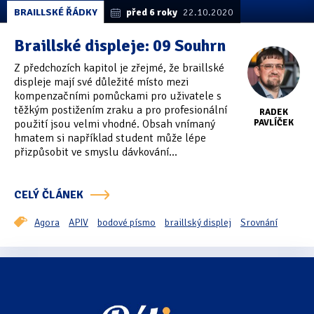
BRAILLSKÉ ŘÁDKY
před 6 roky
22.10.2020
Braillské displeje: 09 Souhrn
Z předchozích kapitol je zřejmé, že braillské
displeje mají své důležité místo mezi
kompenzačními pomůckami pro uživatele s
těžkým postižením zraku a pro profesionální
RADEK
použití jsou velmi vhodné. Obsah vnímaný
PAVLÍČEK
hmatem si například student může lépe
přizpůsobit ve smyslu dávkování...
CELÝ ČLÁNEK
Agora
APIV
bodové písmo
braillský displej
Srovnání