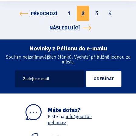
1
2
3
4
PŘEDCHOZÍ
Stránkování
NÁSLEDUJÍCÍ
Novinky z Pélionu do e-mailu
Souhrn nejzajímavějších článků. Vychází přibližně jednou za
měsíc.
Máte dotaz?
Pište na
info@portal-
pelion.cz