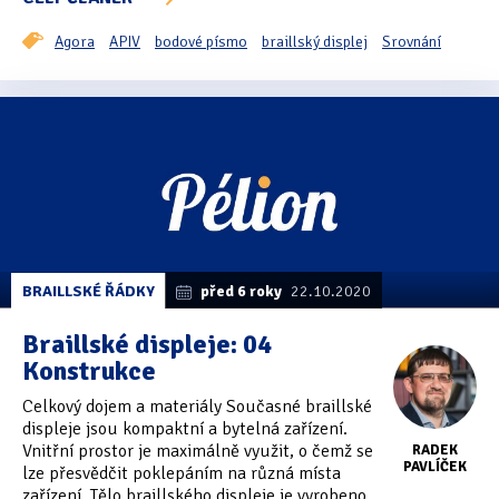
Agora
APIV
bodové písmo
braillský displej
Srovnání
BRAILLSKÉ ŘÁDKY
před 6 roky
22.10.2020
Braillské displeje: 04
Konstrukce
Celkový dojem a materiály Současné braillské
displeje jsou kompaktní a bytelná zařízení.
Vnitřní prostor je maximálně využit, o čemž se
RADEK
PAVLÍČEK
lze přesvědčit poklepáním na různá místa
zařízení. Tělo braillského displeje je vyrobeno