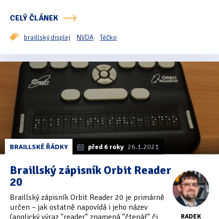
CELÝ ČLÁNEK
Oficiální materiály
(57)
braillský displej
NVDA
Téčko
Pozvánky & oznámení
(67)
Pracuji sluchem
(564)
Pracuji sluchem a hmatem
(566)
Pracuji zrakem
(456)
Pracuji zrakem a sluchem
(515)
Služby
(115)
BRAILLSKÉ ŘÁDKY
před 6 roky
26.1.2021
Software
(503)
Braillský zápisník Orbit Reader
20
Asistivní software
(428)
Braillský zápisník Orbit Reader 20 je primárně
určen – jak ostatně napovídá i jeho název
Běžný software
(284)
(anglický výraz "reader" znamená "čtenář" či
RADEK