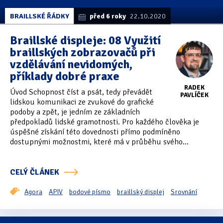
BRAILLSKÉ ŘÁDKY
před 6 roky
22.10.2020
Braillské displeje: 08 Využití
braillských zobrazovačů při
vzdělávání nevidomých,
příklady dobré praxe
RADEK
Úvod Schopnost číst a psát, tedy převádět
PAVLÍČEK
lidskou komunikaci ze zvukové do grafické
podoby a zpět, je jedním ze základních
předpokladů lidské gramotnosti. Pro každého člověka je
úspěšné získání této dovednosti přímo podmíněno
dostupnými možnostmi, které má v průběhu svého...
CELÝ ČLÁNEK
Agora
APIV
bodové písmo
braillský displej
Srovnání