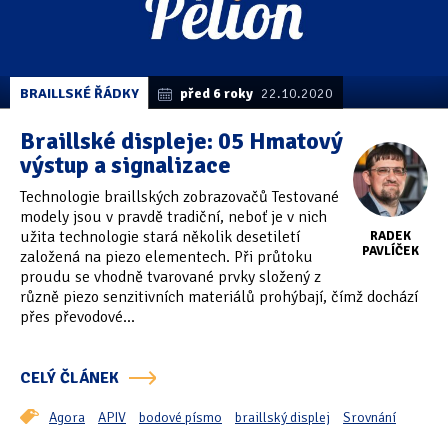
BRAILLSKÉ ŘÁDKY
před 6 roky
22.10.2020
Braillské displeje: 05 Hmatový
výstup a signalizace
Technologie braillských zobrazovačů Testované
modely jsou v pravdě tradiční, neboť je v nich
užita technologie stará několik desetiletí
RADEK
PAVLÍČEK
založená na piezo elementech. Při průtoku
proudu se vhodně tvarované prvky složený z
různě piezo senzitivních materiálů prohýbají, čímž dochází
přes převodové...
CELÝ ČLÁNEK
Agora
APIV
bodové písmo
braillský displej
Srovnání