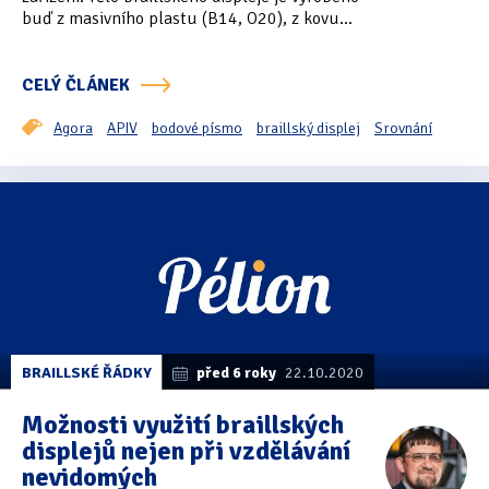
buď z masivního plastu (B14, O20), z kovu...
CELÝ ČLÁNEK
Agora
APIV
bodové písmo
braillský displej
Srovnání
BRAILLSKÉ ŘÁDKY
před 6 roky
22.10.2020
Možnosti využití braillských
displejů nejen při vzdělávání
nevidomých