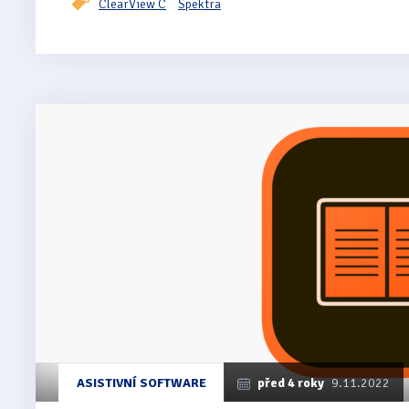
ClearView C
Spektra
ASISTIVNÍ SOFTWARE
před 4 roky
9.11.2022