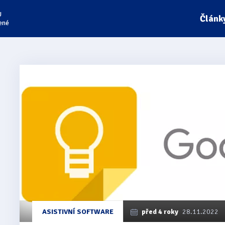
U
Článk
ené
Články
z
kategorie
Hardware
ASISTIVNÍ SOFTWARE
před 4 roky
28.11.2022