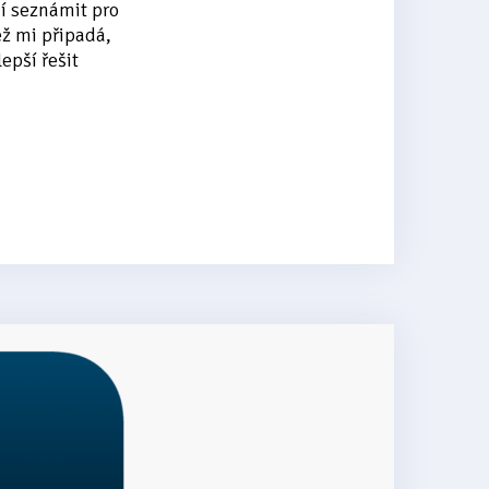
cí seznámit pro
ž mi připadá,
epší řešit