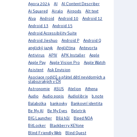
Agora 2024
AI
AI Content Describer
Ai Squared
Airalo
Airpods
Alt text
Alva
Android
Android 10
Android 12
Android 13
Android 15
Android Accessibility Suite
Android Jieshuo
Android P
Android Q
anglický jazyk
Angličtina
Antevorta
Antivirus
APIV
APK Installer
Apple
Apple Pay
Apple Vision Pro
Apple Watch
Asistent
Ask Envision
Asociace rodičů a přátel dětí nevidomých a
slabozrakých v ČR
Astronomie
ASUS
Atelion
Athena
Audio
Audio popis
Audiolibrix
b.note
Balabolka
bankovky
Bankovní identita
Be My AI
Be My Eyes
Beletrik
BIG Launcher
Bílá hůl
Biped NOA
BitLocker
Blackberry KEYone
Blind Friendly Web
Blind Quest