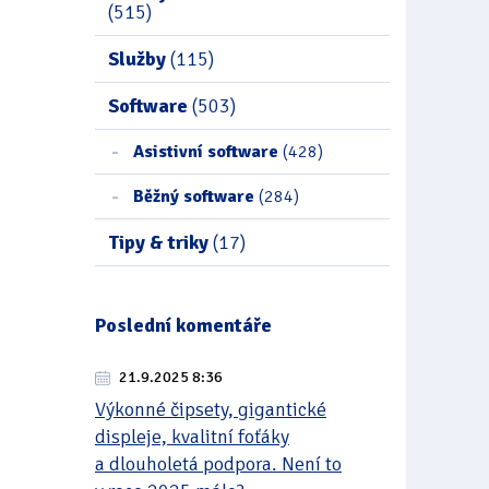
(515)
Služby
(115)
Software
(503)
Asistivní software
(428)
Běžný software
(284)
Tipy & triky
(17)
Poslední komentáře
21.9.2025 8:36
Výkonné čipsety, gigantické
displeje, kvalitní foťáky
a dlouholetá podpora. Není to