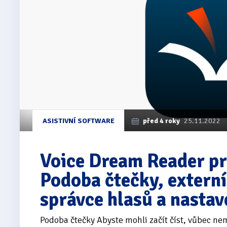
ASISTIVNÍ SOFTWARE
před 4 roky
25.11.2022
Voice Dream Reader p
Podoba čtečky, externí
správce hlasů a nastave
Podoba čtečky Abyste mohli začít číst, vůbec nem