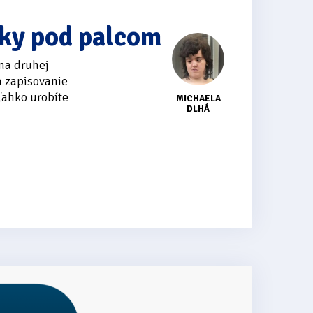
ky pod palcom
na druhej
a zapisovanie
ľahko urobíte
MICHAELA
DLHÁ