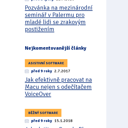
Pozvánka na mezinárodní
seminář v Palermu pro
mladé lidi se zrakovým
postižením
Nejkomentovanější články
ASISTIVNÍ SOFTWARE
před 9 roky
2.7.2017
Jak efektivně pracovat na
Macu nejen s odečítačem
VoiceOver
BĚŽNÝ SOFTWARE
před 9 roky
15.1.2018