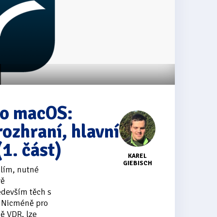
ro macOS:
rozhraní, hlavní
1. část)
KAREL
GIEBISCH
slím, nutné
vě
edevším těch s
 Nicméně pro
ě VDR, lze