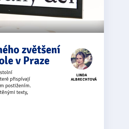
ného zvětšení
ole v Praze
stolní
LINDA
eré přispívají
ALBRECHTOVÁ
ým postižením.
těnými texty,