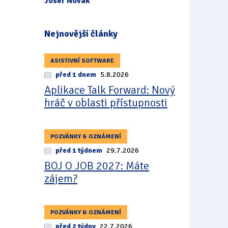
Josef Novák
Nejnovější články
ASISTIVNÍ SOFTWARE
před 1 dnem
5.8.2026
Aplikace Talk Forward: Nový
hráč v oblasti přístupnosti
POZVÁNKY & OZNÁMENÍ
před 1 týdnem
29.7.2026
BOJ O JOB 2027: Máte
zájem?
POZVÁNKY & OZNÁMENÍ
před 2 týdny
22.7.2026