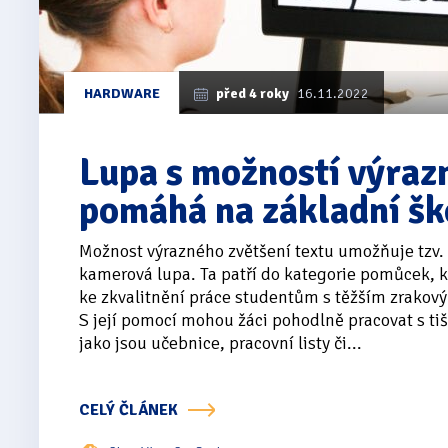
HARDWARE
před 4 roky
16.11.2022
Lupa s možností výraz
pomáhá na základní šk
Možnost výrazného zvětšení textu umožňuje tzv. 
kamerová lupa. Ta patří do kategorie pomůcek, kt
ke zkvalitnění práce studentům s těžším zrakov
S její pomocí mohou žáci pohodlně pracovat s tiš
jako jsou učebnice, pracovní listy či...
CELÝ ČLÁNEK