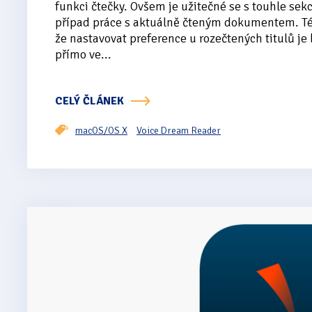
funkci čtečky. Ovšem je užitečné se s touhle sek
případ práce s aktuálně čteným dokumentem. Té
že nastavovat preference u rozečtených titulů je l
přímo ve...
CELÝ ČLÁNEK
macOS/OS X
Voice Dream Reader