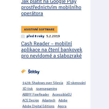
Jak platit na Google Play
prostřednictvím mobilního
operátora
ASISTIVNÍ SOFTWARE
před 8 roky
5.2.2019
Cash Reader – mobilní
aplikace na čtení bankovek
pro nevidomé a slabozraké
Štítky
1428: Shadows over Silesia
3D skenování
3D tisk
4sensegaming
ABBYY FineReader
AccessibleEU
ACE Design
Adaptech
Adobe
Adobe Digital Editions
Agora