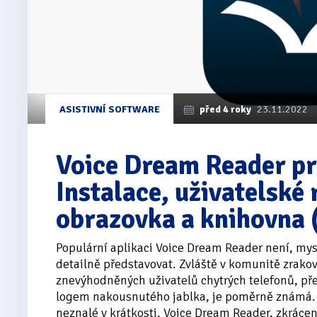
ASISTIVNÍ SOFTWARE
před 4 roky
23.11.2022
Voice Dream Reader p
Instalace, uživatelské 
obrazovka a knihovna (
Populární aplikaci Voice Dream Reader není, my
detailně představovat. Zvláště v komunitě zrako
znevýhodněných uživatelů chytrých telefonů, př
logem nakousnutého jablka, je poměrně známá.
neznalé v krátkosti. Voice Dream Reader, zkrácen