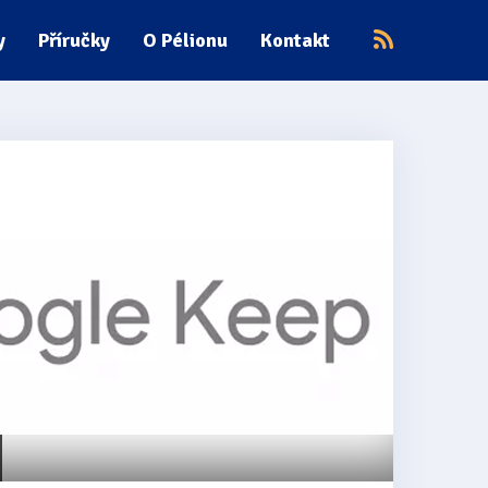
y
Příručky
O Pélionu
Kontakt