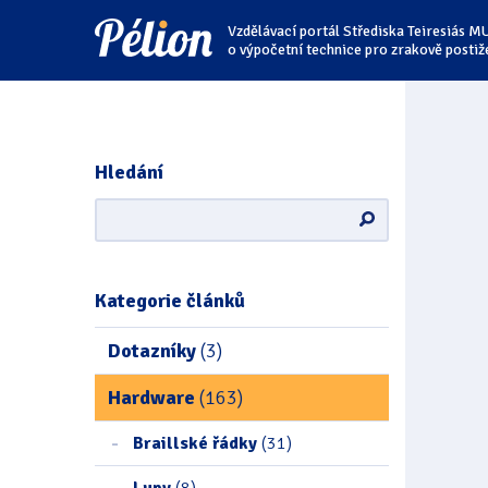
Přejít
Přejít
Přejít
Vzdělávací portál Střediska Teiresiás M
na
na
na
štítky
kategorie
obsah
o výpočetní technice pro zrakově postiž
Hledání
Kategorie článků
Dotazníky
(3)
Hardware
(163)
Braillské řádky
(31)
Lupy
(8)