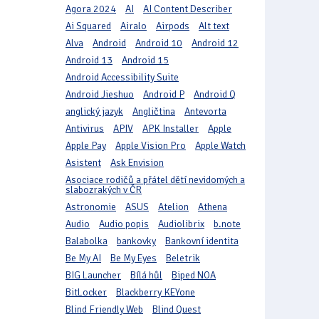
Agora 2024
AI
AI Content Describer
Ai Squared
Airalo
Airpods
Alt text
Alva
Android
Android 10
Android 12
Android 13
Android 15
Android Accessibility Suite
Android Jieshuo
Android P
Android Q
anglický jazyk
Angličtina
Antevorta
Antivirus
APIV
APK Installer
Apple
Apple Pay
Apple Vision Pro
Apple Watch
Asistent
Ask Envision
Asociace rodičů a přátel dětí nevidomých a
slabozrakých v ČR
Astronomie
ASUS
Atelion
Athena
Audio
Audio popis
Audiolibrix
b.note
Balabolka
bankovky
Bankovní identita
Be My AI
Be My Eyes
Beletrik
BIG Launcher
Bílá hůl
Biped NOA
BitLocker
Blackberry KEYone
Blind Friendly Web
Blind Quest