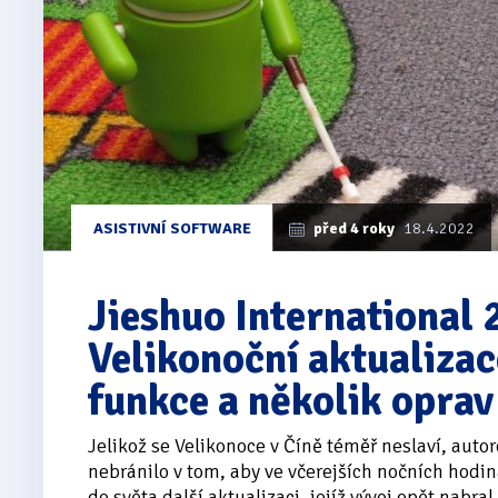
ASISTIVNÍ SOFTWARE
před 4 roky
18.4.2022
Jieshuo International
Velikonoční aktualizac
funkce a několik oprav
Jelikož se Velikonoce v Číně téměř neslaví, autor
nebránilo v tom, aby ve včerejších nočních hodin
do světa další aktualizaci, jejíž vývoj opět nabra