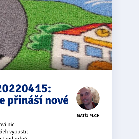
 20220415:
e přináší nové
MATĚJ PLCH
ovi nic
ách vypustil
l standardně