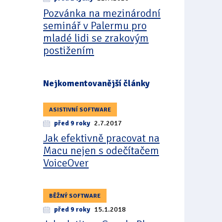
Pozvánka na mezinárodní
seminář v Palermu pro
mladé lidi se zrakovým
postižením
Nejkomentovanější články
ASISTIVNÍ SOFTWARE
před 9 roky
2.7.2017
Jak efektivně pracovat na
Macu nejen s odečítačem
VoiceOver
BĚŽNÝ SOFTWARE
před 9 roky
15.1.2018