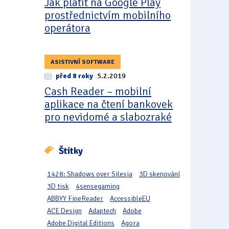
Jak platit na Google Play
prostřednictvím mobilního
operátora
ASISTIVNÍ SOFTWARE
před 8 roky
5.2.2019
Cash Reader – mobilní
aplikace na čtení bankovek
pro nevidomé a slabozraké
Štítky
1428: Shadows over Silesia
3D skenování
3D tisk
4sensegaming
ABBYY FineReader
AccessibleEU
ACE Design
Adaptech
Adobe
Adobe Digital Editions
Agora