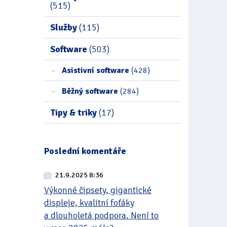
(515)
Služby
(115)
Software
(503)
Asistivní software
(428)
Běžný software
(284)
Tipy & triky
(17)
Poslední komentáře
21.9.2025 8:36
Výkonné čipsety, gigantické
displeje, kvalitní foťáky
a dlouholetá podpora. Není to