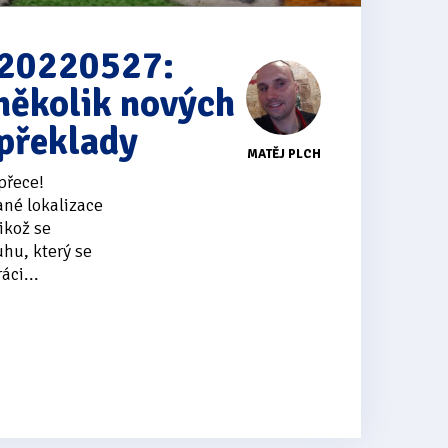
 20220527:
 několik nových
 překlady
MATĚJ PLCH
přece!
ané lokalizace
ikož se
hu, který se
áci...