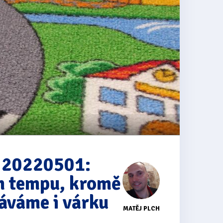
r 20220501:
m tempu, kromě
áváme i várku
MATĚJ PLCH