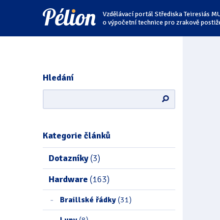
Přejít
Přejít
Přejít
Vzdělávací portál Střediska Teiresiás M
na
na
na
štítky
kategorie
obsah
o výpočetní technice pro zrakově postiž
Hledání
Kategorie článků
Dotazníky
(3)
Hardware
(163)
Braillské řádky
(31)
Lupy
(8)