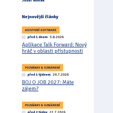
Josef Novák
Nejnovější články
ASISTIVNÍ SOFTWARE
před 1 dnem
5.8.2026
Aplikace Talk Forward: Nový
hráč v oblasti přístupnosti
POZVÁNKY & OZNÁMENÍ
před 1 týdnem
29.7.2026
BOJ O JOB 2027: Máte
zájem?
POZVÁNKY & OZNÁMENÍ
před 2 týdny
22.7.2026