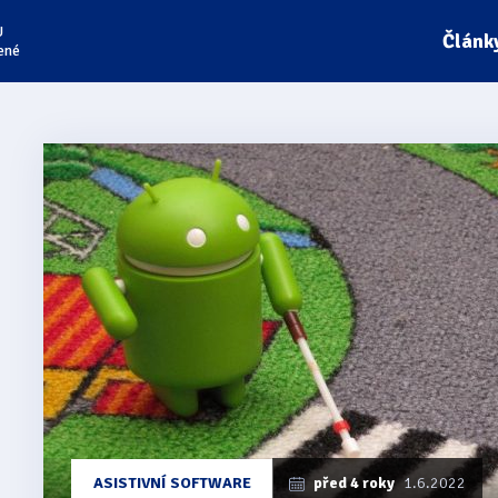
U
Článk
ené
Články
z
kategorie
Android
ASISTIVNÍ SOFTWARE
před 4 roky
1.6.2022