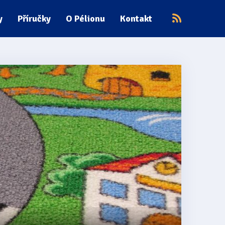
y
Příručky
O Pélionu
Kontakt