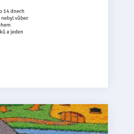
Po 14 dnech
j nebyl vůbec
během
ků a jeden