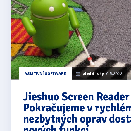
ASISTIVNÍ SOFTWARE
před 4 roky
6.5.2022
Jieshuo Screen Reade
Pokračujeme v rychlé
nezbytných oprav dost
nových funkcí