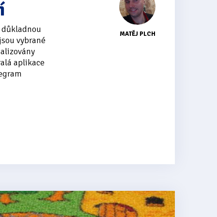
í
el důkladnou
MATĚJ PLCH
 jsou vybrané
ualizovány
alá aplikace
legram