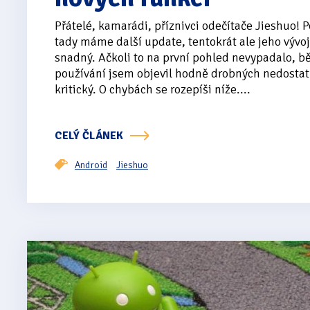
Přátelé, kamarádi, příznivci odečítače Jieshuo! 
tady máme další update, tentokrát ale jeho vývo
snadný. Ačkoli to na první pohled nevypadalo, 
používání jsem objevil hodně drobných nedostat
kritický. O chybách se rozepíši níže....
CELÝ ČLÁNEK
Android
Jieshuo