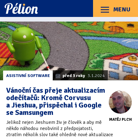
Přejít
Přejít
Přejít
na
na
na
MENU
Menu
štítky
kategorie
obsah
Články
Příručky
O Pélionu
Kontakt
Články
Kategorie článků
z
Dotazníky
(3)
kategorie
Jieshuo
Hardware
(163)
Braillské řádky
(31)
ASISTIVNÍ SOFTWARE
před 3 roky
3.1.2024
Lupy
(8)
Vánoční čas přeje aktualizacím
odečítačů: Kromě Corvusu
Mobilní zařízení
(85)
a Jieshua, přispěchal i Google
se Samsungem
Počítače a notebooky
(66)
MATĚJ PLCH
Jelikož nejen Jieshuem živ je člověk a aby mě
Zápisníky
(7)
někdo náhodou neobvinil z předpojatosti,
ztratím několik slov také ohledně nové aktualizace
Názory & zkušenosti
(143)