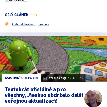
dlouhodobé...
CELÝ ČLÁNEK
Android Jieshuo
Jieshuo
ASISTIVNÍ SOFTWARE
před 3 roky
12.4.2023
Tentokrát oficiálně a pro
všechny, Jieshuo obdrželo další
veřejnou aktualizaci!