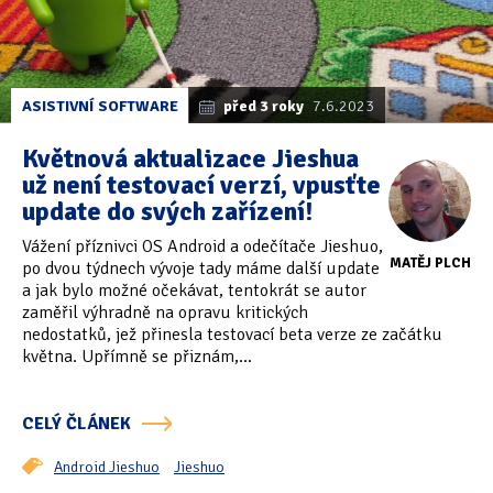
ASISTIVNÍ SOFTWARE
před 3 roky
7.6.2023
Květnová aktualizace Jieshua
už není testovací verzí, vpusťte
update do svých zařízení!
Vážení příznivci OS Android a odečítače Jieshuo,
MATĚJ PLCH
po dvou týdnech vývoje tady máme další update
a jak bylo možné očekávat, tentokrát se autor
zaměřil výhradně na opravu kritických
nedostatků, jež přinesla testovací beta verze ze začátku
května. Upřímně se přiznám,...
CELÝ ČLÁNEK
Android Jieshuo
Jieshuo