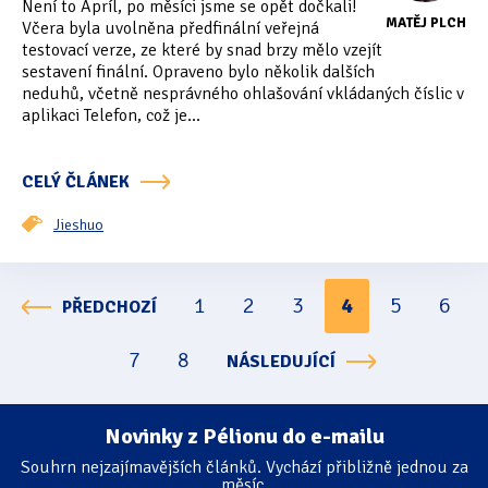
Není to Apríl, po měsíci jsme se opět dočkali!
MATĚJ PLCH
Včera byla uvolněna předfinální veřejná
testovací verze, ze které by snad brzy mělo vzejít
sestavení finální. Opraveno bylo několik dalších
neduhů, včetně nesprávného ohlašování vkládaných číslic v
aplikaci Telefon, což je...
CELÝ ČLÁNEK
Jieshuo
1
2
3
4
5
6
PŘEDCHOZÍ
Stránkování
7
8
NÁSLEDUJÍCÍ
Novinky z Pélionu do e-mailu
Souhrn nejzajímavějších článků. Vychází přibližně jednou za
měsíc.