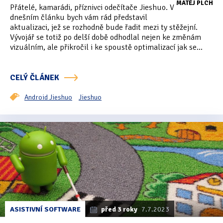
MATĚJ PLCH
Přátelé, kamarádi, příznivci odečítače Jieshuo. V
dnešním článku bych vám rád představil
aktualizaci, jež se rozhodně bude řadit mezi ty stěžejní.
Vývojář se totiž po delší době odhodlal nejen ke změnám
vizuálním, ale přikročil i ke spoustě optimalizací jak se...
CELÝ ČLÁNEK
Android Jieshuo
Jieshuo
ASISTIVNÍ SOFTWARE
před 3 roky
7.7.2023