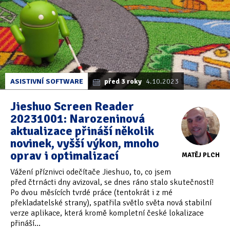
ASISTIVNÍ SOFTWARE
před 3 roky
4.10.2023
Jieshuo Screen Reader
20231001: Narozeninová
aktualizace přináší několik
novinek, vyšší výkon, mnoho
oprav i optimalizací
MATĚJ PLCH
Vážení příznivci odečítače Jieshuo, to, co jsem
před čtrnácti dny avizoval, se dnes ráno stalo skutečností!
Po dvou měsících tvrdé práce (tentokrát i z mé
překladatelské strany), spatřila světlo světa nová stabilní
verze aplikace, která kromě kompletní české lokalizace
přináší...