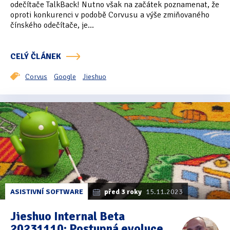
odečítače TalkBack! Nutno však na začátek poznamenat, že
oproti konkurenci v podobě Corvusu a výše zmiňovaného
Oficiální materiály
(57)
čínského odečítače, je...
Pozvánky & oznámení
(67)
CELÝ ČLÁNEK
Pracuji sluchem
(564)
Corvus
Google
Jieshuo
Pracuji sluchem a hmatem
(566)
Pracuji zrakem
(456)
Pracuji zrakem a sluchem
(515)
Služby
(115)
Software
(503)
ASISTIVNÍ SOFTWARE
před 3 roky
15.11.2023
Asistivní software
(428)
Jieshuo Internal Beta
Běžný software
(284)
20231110: Postupná evoluce