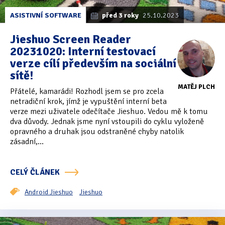
ASISTIVNÍ SOFTWARE
před 3 roky
25.10.2023
Jieshuo Screen Reader
20231020: Interní testovací
verze cílí především na sociální
sítě!
MATĚJ PLCH
Přátelé, kamarádi! Rozhodl jsem se pro zcela
netradiční krok, jímž je vypuštění interní beta
verze mezi uživatele odečítače Jieshuo. Vedou mě k tomu
dva důvody. Jednak jsme nyní vstoupili do cyklu vyloženě
opravného a druhak jsou odstraněné chyby natolik
zásadní,...
CELÝ ČLÁNEK
Android Jieshuo
Jieshuo