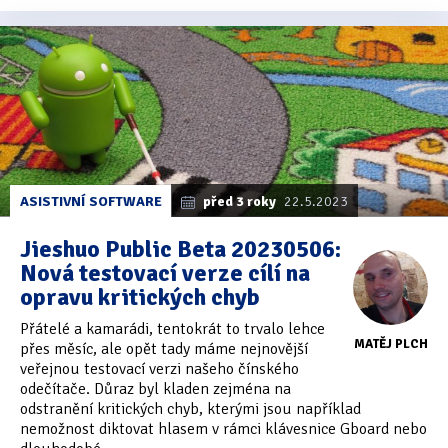
ASISTIVNÍ SOFTWARE
před 3 roky
22.5.2023
Jieshuo Public Beta 20230506:
Nová testovací verze cílí na
opravu kritických chyb
Přátelé a kamarádi, tentokrát to trvalo lehce
MATĚJ PLCH
přes měsíc, ale opět tady máme nejnovější
veřejnou testovací verzi našeho čínského
odečítače. Důraz byl kladen zejména na
odstranění kritických chyb, kterými jsou například
nemožnost diktovat hlasem v rámci klávesnice Gboard nebo