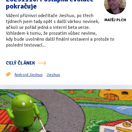
pokračuje
Tipy & triky
(17)
Vážení příznivci odečítače Jieshuo, po třech
MATĚJ PLCH
týdnech jsem tady opět s další várkou novinek,
ačkoli se pořád jedná o interní beta verze.
Hledání
Vzhledem k tomu, že prozatím vůbec nevíme,
kdy bude uvolněno další finální sestavení a protože to
poslední testovací...
CELÝ ČLÁNEK
Android Jieshuo
Jieshuo