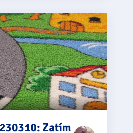
0230310: Zatím