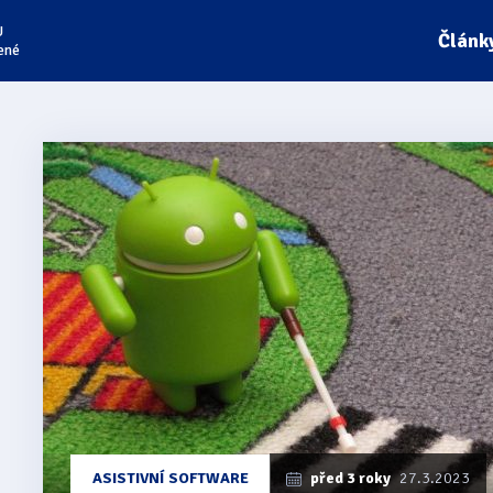
U
Článk
ené
Články
z
kategorie
Jieshuo
ASISTIVNÍ SOFTWARE
před 3 roky
27.3.2023