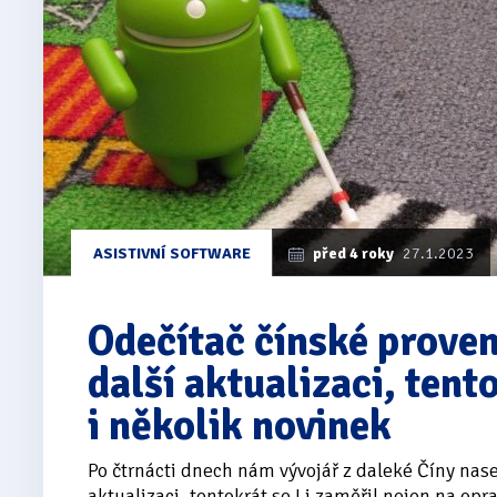
ASISTIVNÍ SOFTWARE
před 4 roky
27.1.2023
Odečítač čínské prove
další aktualizaci, tent
i několik novinek
Po čtrnácti dnech nám vývojář z daleké Číny nase
aktualizaci, tentokrát se Li zaměřil nejen na oprav