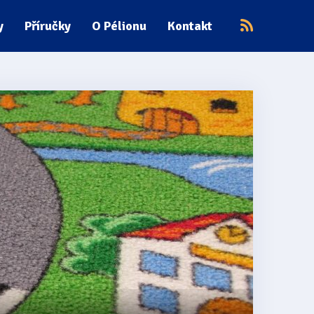
y
Příručky
O Pélionu
Kontakt