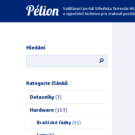
Přejít
Přejít
Přejít
Vzdělávací portál Střediska Teiresiás M
na
na
na
štítky
kategorie
obsah
o výpočetní technice pro zrakově postiž
Hledání
Kategorie článků
Dotazníky
(3)
Hardware
(163)
Braillské řádky
(31)
Lupy
(8)