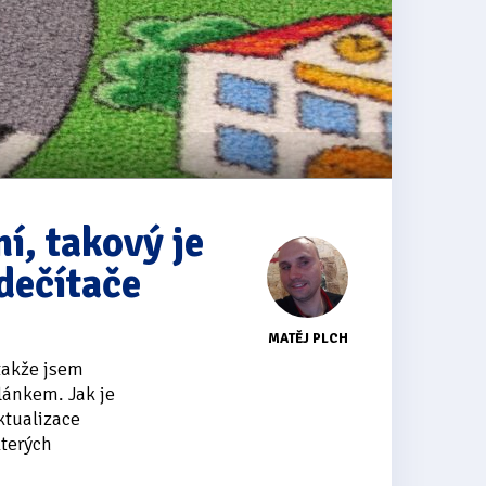
í, takový je
dečítače
MATĚJ PLCH
takže jsem
lánkem. Jak je
ktualizace
kterých