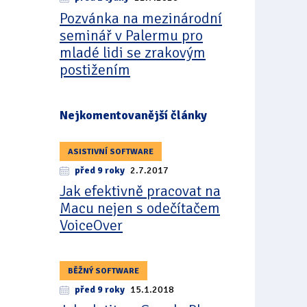
Pozvánka na mezinárodní
seminář v Palermu pro
mladé lidi se zrakovým
postižením
Nejkomentovanější články
ASISTIVNÍ SOFTWARE
před 9 roky
2.7.2017
Jak efektivně pracovat na
Macu nejen s odečítačem
VoiceOver
BĚŽNÝ SOFTWARE
před 9 roky
15.1.2018