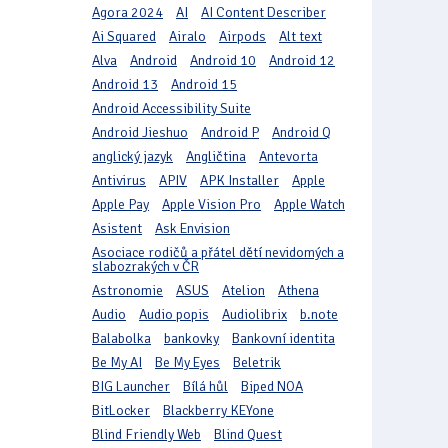
Agora 2024
AI
AI Content Describer
Ai Squared
Airalo
Airpods
Alt text
Alva
Android
Android 10
Android 12
Android 13
Android 15
Android Accessibility Suite
Android Jieshuo
Android P
Android Q
anglický jazyk
Angličtina
Antevorta
Antivirus
APIV
APK Installer
Apple
Apple Pay
Apple Vision Pro
Apple Watch
Asistent
Ask Envision
Asociace rodičů a přátel dětí nevidomých a
slabozrakých v ČR
Astronomie
ASUS
Atelion
Athena
Audio
Audio popis
Audiolibrix
b.note
Balabolka
bankovky
Bankovní identita
Be My AI
Be My Eyes
Beletrik
BIG Launcher
Bílá hůl
Biped NOA
BitLocker
Blackberry KEYone
Blind Friendly Web
Blind Quest