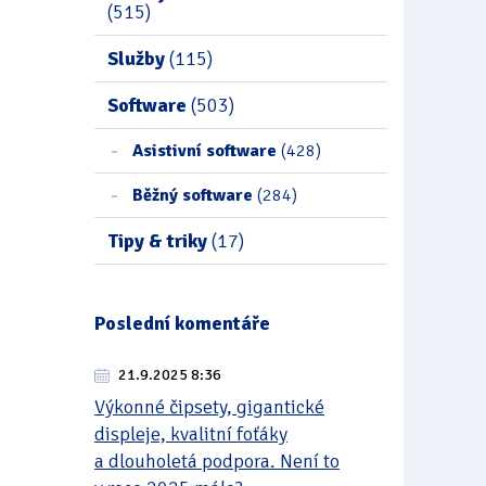
(515)
Služby
(115)
Software
(503)
Asistivní software
(428)
Běžný software
(284)
Tipy & triky
(17)
Poslední komentáře
21.9.2025 8:36
Výkonné čipsety, gigantické
displeje, kvalitní foťáky
a dlouholetá podpora. Není to