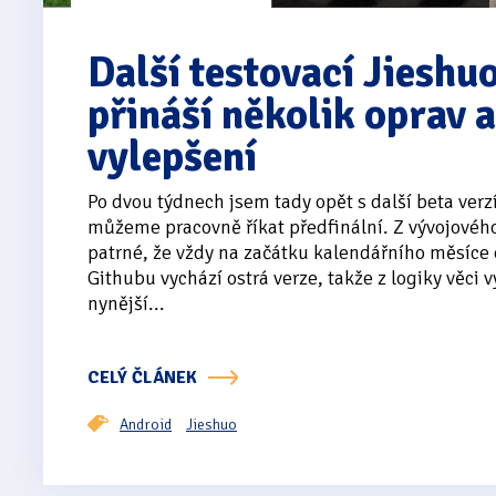
Další testovací Jieshuo
přináší několik oprav 
vylepšení
Po dvou týdnech jsem tady opět s další beta verzí
můžeme pracovně říkat předfinální. Z vývojového
patrné, že vždy na začátku kalendářního měsíce 
Githubu vychází ostrá verze, takže z logiky věci v
nynější...
CELÝ ČLÁNEK
Android
Jieshuo