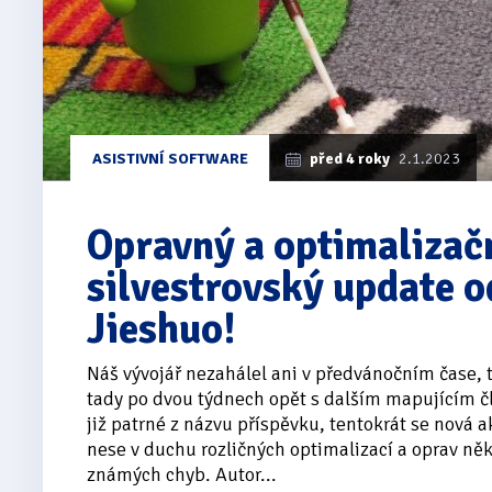
ASISTIVNÍ SOFTWARE
před 4 roky
2.1.2023
Opravný a optimalizačn
silvestrovský update o
Jieshuo!
Náš vývojář nezahálel ani v předvánočním čase, 
tady po dvou týdnech opět s dalším mapujícím č
již patrné z názvu příspěvku, tentokrát se nová a
nese v duchu rozličných optimalizací a oprav ně
známých chyb. Autor...