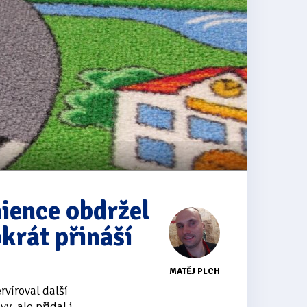
nience obdržel
okrát přináší
MATĚJ PLCH
rvíroval další
y, ale přidal i