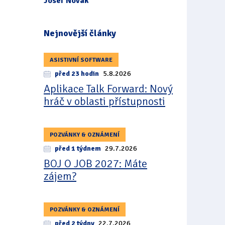
Josef Novák
Nejnovější články
ASISTIVNÍ SOFTWARE
před 23 hodin
5.8.2026
Aplikace Talk Forward: Nový
hráč v oblasti přístupnosti
POZVÁNKY & OZNÁMENÍ
před 1 týdnem
29.7.2026
BOJ O JOB 2027: Máte
zájem?
POZVÁNKY & OZNÁMENÍ
před 2 týdny
22.7.2026