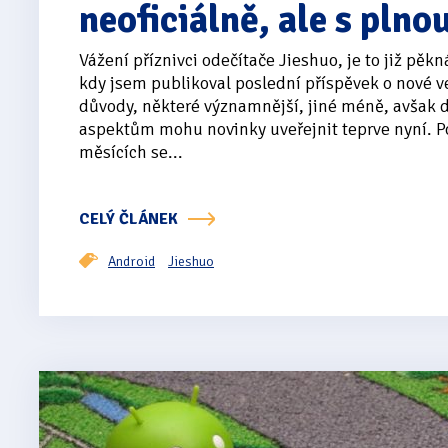
neoficiálně, ale s plno
Vážení příznivci odečítače Jieshuo, je to již pěkn
kdy jsem publikoval poslední příspěvek o nové ve
důvody, některé významnější, jiné méně, avšak 
aspektům mohu novinky uveřejnit teprve nyní. P
měsících se...
CELÝ ČLÁNEK
Android
Jieshuo