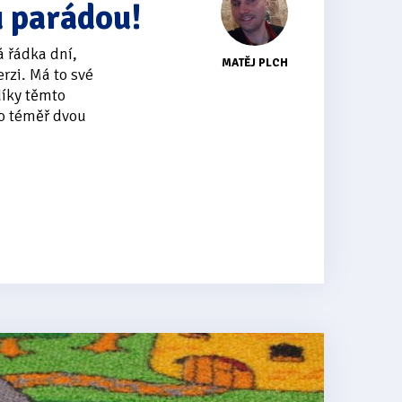
u parádou!
á řádka dní,
MATĚJ PLCH
rzi. Má to své
díky těmto
o téměř dvou