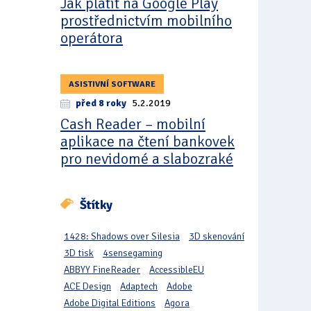
Jak platit na Google Play
prostřednictvím mobilního
operátora
ASISTIVNÍ SOFTWARE
před 8 roky
5.2.2019
Cash Reader – mobilní
aplikace na čtení bankovek
pro nevidomé a slabozraké
Štítky
1428: Shadows over Silesia
3D skenování
3D tisk
4sensegaming
ABBYY FineReader
AccessibleEU
ACE Design
Adaptech
Adobe
Adobe Digital Editions
Agora