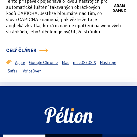
Tento příspěvek pojednává o dvou nástrojích pro
Tipy & triky
(17)
ADAM
automatické luštění takzvaných obrázkových
SAMEC
kódů CAPTCHA. Jestliže bloumáte nad tím, co
slovo CAPTCHA znamená, pak vězte že to je
anglická zkratka, která označuje opatření na webových
Hledání
stránkách, jehož účelem je ověřit, že stránku...
CELÝ ČLÁNEK
Apple
Google Chrome
Mac
macOS/OS X
Nástroje
Safari
VoiceOver