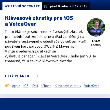
ASISTIVNÍ SOFTWARE
před 9 roky
28.12.2017
Klávesové zkratky pro iOS
a VoiceOver
Tento článek je souhrnem klávesových zkratek
pro mobilní zařízení iPhone a iPad zaměřený na
uživatele vestavěného odečítače VoiceOver, kteří
ADAM
SAMEC
používají hardwarovou QWERTZ klávesnici.
V níže uvedených zkratkách se
vyskytuje označení klávesa VoiceOveru nebo jen VO. To
znamená, že u takové klávesové zkratky...
CELÝ ČLÁNEK
Apple
iOS
iPad
iPhone
Klávesové zkratky
VoiceOver