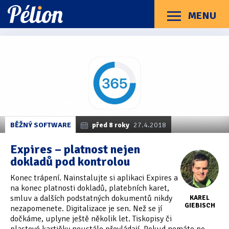
Přejít
Přejít
Přejít
na
na
na
MENU
Menu
štítky
kategorie
obsah
Články
Příručky
O Pélionu
Kontakt
Články
Kategorie článků
z
Dotazníky
(3)
kategorie
Apple
Hardware
(163)
Braillské řádky
(31)
BĚŽNÝ SOFTWARE
před 8 roky
27.4.2018
Lupy
(8)
Expires – platnost nejen
dokladů pod kontrolou
Mobilní zařízení
(85)
Konec trápení. Nainstalujte si aplikaci Expires a
Počítače a notebooky
(66)
na konec platnosti dokladů, platebních karet,
smluv a dalších podstatných dokumentů nikdy
KAREL
Zápisníky
(7)
GIEBISCH
nezapomenete. Digitalizace je sen. Než se jí
dočkáme, uplyne ještě několik let. Tiskopisy či
Názory & zkušenosti
(143)