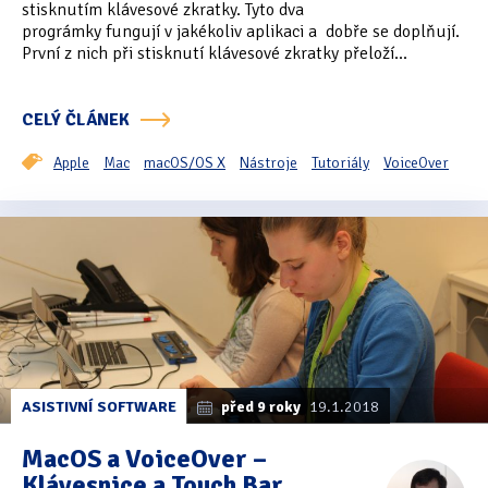
stisknutím klávesové zkratky. Tyto dva
prográmky fungují v jakékoliv aplikaci a dobře se doplňují.
První z nich při stisknutí klávesové zkratky přeloží...
CELÝ ČLÁNEK
Apple
Mac
macOS/OS X
Nástroje
Tutoriály
VoiceOver
ASISTIVNÍ SOFTWARE
před 9 roky
19.1.2018
MacOS a VoiceOver –
Klávesnice a Touch Bar