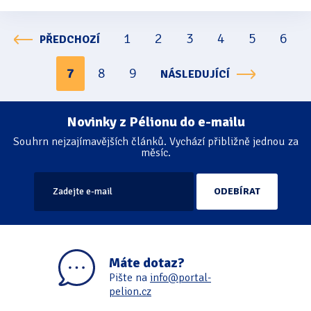
1
2
3
4
5
6
PŘEDCHOZÍ
Stránkování
7
8
9
NÁSLEDUJÍCÍ
Novinky z Pélionu do e-mailu
Souhrn nejzajímavějších článků. Vychází přibližně jednou za
měsíc.
Máte dotaz?
Pište na
info@portal-
pelion.cz