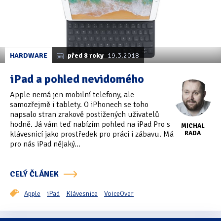
HARDWARE
před 8 roky
19.3.2018
iPad a pohled nevidomého
Apple nemá jen mobilní telefony, ale
samozřejmě i tablety. O iPhonech se toho
napsalo stran zrakově postižených uživatelů
hodně. Já vám teď nabízím pohled na iPad Pro s
MICHAL
klávesnicí jako prostředek pro práci i zábavu. Má
RADA
pro nás iPad nějaký...
CELÝ ČLÁNEK
Apple
iPad
Klávesnice
VoiceOver