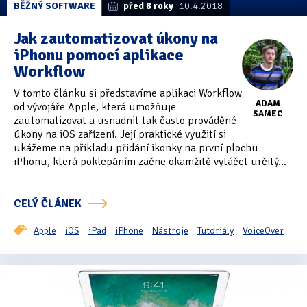
BĚŽNÝ SOFTWARE
před 8 roky
10.4.2018
Jak zautomatizovat úkony na
iPhonu pomocí aplikace
Workflow
V tomto článku si představíme aplikaci Workflow
ADAM
od vývojáře Apple, která umožňuje
SAMEC
zautomatizovat a usnadnit tak často prováděné
úkony na iOS zařízení. Její praktické využití si
ukážeme na příkladu přidání ikonky na první plochu
iPhonu, která poklepáním začne okamžitě vytáčet určitý...
CELÝ ČLÁNEK
Apple
iOS
iPad
iPhone
Nástroje
Tutoriály
VoiceOver