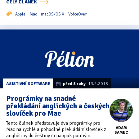
CELÝ ČLÁNEK
Apple
Mac
macOS/OS X
VoiceOver
ASISTIVNÍ SOFTWARE
před 8 roky
13.2.2018
Prográmky na snadné
překládání anglických a českých
slovíček pro Mac
Tento článek představuje dva prográmky pro
ADAM
Mac na rychlé a pohodlné překládání slovíček z
SAMEC
angličtiny do češtiny či naopak pouhým