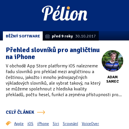
BĚŽNÝ SOFTWARE
před 9 roky
30.10.2017
Přehled slovníků pro angličtinu
na iPhone
V obchodě App Store platformy iOS nalezneme
řadu slovníků pro překlad mezi angličtinou a
češtinou, jakožto i mnoho jednojazyčných
ADAM
SAMEC
výkladových slovníků, ale vybrat takový, na který
se můžeme spolehnout z hlediska kvality
překladů, počtu hesel, funkcí a zejména přístupnosti pro...
CELÝ ČLÁNEK
Apple
iOS
iPhone
Siri
Srovnání
VoiceOver