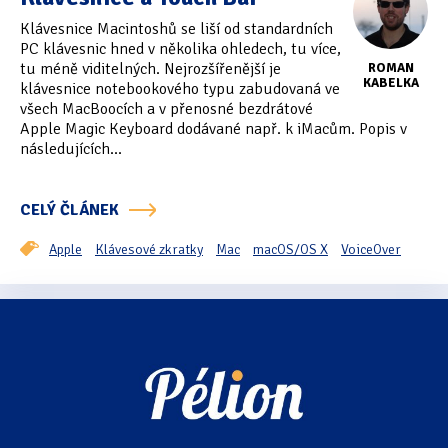
Klávesnice Macintoshů se liší od standardních
PC klávesnic hned v několika ohledech, tu více,
tu méně viditelných. Nejrozšířenější je
ROMAN
KABELKA
klávesnice notebookového typu zabudovaná ve
všech MacBoocích a v přenosné bezdrátové
Apple Magic Keyboard dodávané např. k iMacům. Popis v
následujících...
CELÝ ČLÁNEK
Apple
Klávesové zkratky
Mac
macOS/OS X
VoiceOver