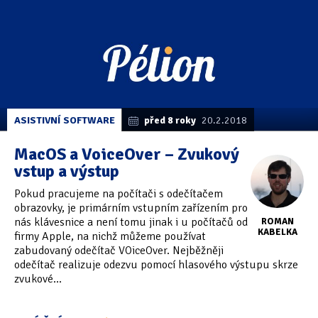
ASISTIVNÍ SOFTWARE
před 8 roky
20.2.2018
MacOS a VoiceOver – Zvukový
vstup a výstup
Pokud pracujeme na počítači s odečítačem
obrazovky, je primárním vstupním zařízením pro
nás klávesnice a není tomu jinak i u počítačů od
ROMAN
KABELKA
firmy Apple, na nichž můžeme používat
zabudovaný odečítač VOiceOver. Nejběžněji
odečítač realizuje odezvu pomocí hlasového výstupu skrze
zvukové...