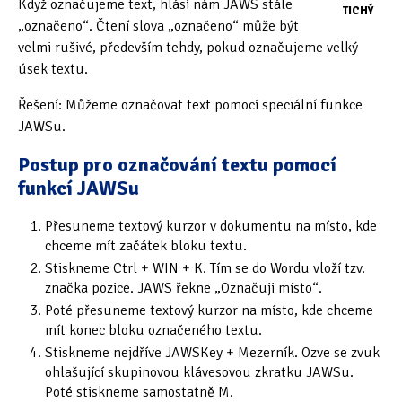
Když označujeme text, hlásí nám JAWS stále
TICHÝ
„označeno“. Čtení slova „označeno“ může být
Oficiální materiály
(57)
velmi rušivé, především tehdy, pokud označujeme velký
úsek textu.
Pozvánky & oznámení
(67)
Řešení: Můžeme označovat text pomocí speciální funkce
Pracuji sluchem
(564)
JAWSu.
Pracuji sluchem a hmatem
(566)
Postup pro označování textu pomocí
funkcí JAWSu
Pracuji zrakem
(456)
Přesuneme textový kurzor v dokumentu na místo, kde
Pracuji zrakem a sluchem
(515)
chceme mít začátek bloku textu.
Služby
(115)
Stiskneme Ctrl + WIN + K. Tím se do Wordu vloží tzv.
značka pozice. JAWS řekne „Označuji místo“.
Software
(503)
Poté přesuneme textový kurzor na místo, kde chceme
mít konec bloku označeného textu.
Asistivní software
(428)
Stiskneme nejdříve JAWSKey + Mezerník. Ozve se zvuk
ohlašující skupinovou klávesovou zkratku JAWSu.
Běžný software
(284)
Poté stiskneme samostatně M.