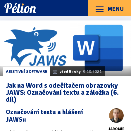
Přejít
Přejít
Přejít
na
na
na
MENU
Menu
štítky
kategorie
obsah
Články
Příručky
O Pélionu
Kontakt
Kategorie článků
Dotazníky
(3)
Hardware
(163)
Braillské řádky
(31)
ASISTIVNÍ SOFTWARE
před 5 roky
9.10.2021
Lupy
(8)
Jak na Word s odečítačem obrazovky
JAWS: Označování textu a záložka (6.
Mobilní zařízení
(85)
díl)
Počítače a notebooky
(66)
Označování textu a hlášení
Zápisníky
(7)
JAWSu
JAROMÍR
Názory & zkušenosti
(143)