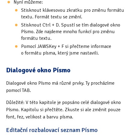
Nyní můžeme:
Stisknout klávesovou zkratku pro změnu formátu
Oficiální materiály
(57)
textu. Formát textu se změní.
Stisknout Ctrl + D. Spustí se tím dialogové okno
Pozvánky & oznámení
(67)
Písmo. Zde najdeme mnoho funkcí pro změnu
Pracuji sluchem
(564)
formátu textu.
Pomocí JAWSKey + F si přečteme informace
Pracuji sluchem a hmatem
(566)
o formátu písma, který jsme nastavili.
Pracuji zrakem
(456)
Dialogové okno Písmo
Pracuji zrakem a sluchem
(515)
Dialogové okno Písmo má různé prvky. Ty procházíme
Služby
(115)
pomocí TAB.
Důležité: V této kapitole je popsáno celé dialogové okno
Software
(503)
Písmo. Kapitolu si přečtěte. Zkuste si ale změnit pouze
Asistivní software
(428)
font, řez, velikost a barvu písma.
Běžný software
(284)
Editační rozbalovací seznam Písmo