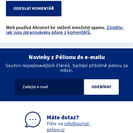
Web používá Akismet ke snížení množství spamu.
Zjistěte,
jak jsou zpracovávány údaje z komentářů.
Novinky z Pélionu do e-mailu
Souhrn nejzajímavějších článků. Vychází přibližně jednou za
měsíc.
Máte dotaz?
Pište na
info@portal-
pelion.cz