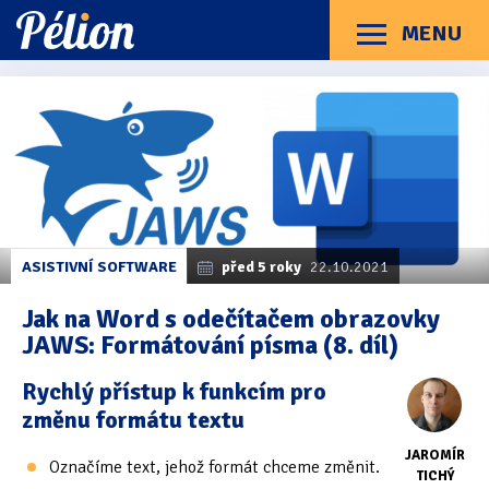
Přejít
Přejít
Přejít
na
na
na
MENU
Menu
štítky
kategorie
obsah
Články
Příručky
O Pélionu
Kontakt
Kategorie článků
Dotazníky
(3)
Hardware
(163)
Braillské řádky
(31)
ASISTIVNÍ SOFTWARE
před 5 roky
22.10.2021
Lupy
(8)
Jak na Word s odečítačem obrazovky
JAWS: Formátování písma (8. díl)
Mobilní zařízení
(85)
Rychlý přístup k funkcím pro
Počítače a notebooky
(66)
změnu formátu textu
Zápisníky
(7)
JAROMÍR
Označíme text, jehož formát chceme změnit.
TICHÝ
Názory & zkušenosti
(143)