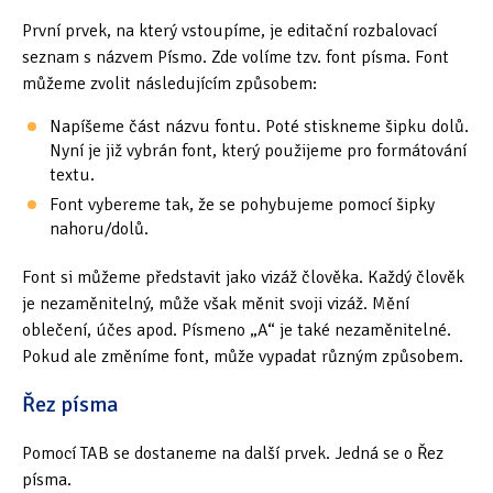
Tipy & triky
(17)
První prvek, na který vstoupíme, je editační rozbalovací
seznam s názvem Písmo. Zde volíme tzv. font písma. Font
můžeme zvolit následujícím způsobem:
Hledání
Napíšeme část názvu fontu. Poté stiskneme šipku dolů.
Nyní je již vybrán font, který použijeme pro formátování
textu.
Font vybereme tak, že se pohybujeme pomocí šipky
nahoru/dolů.
Font si můžeme představit jako vizáž člověka. Každý člověk
je nezaměnitelný, může však měnit svoji vizáž. Mění
oblečení, účes apod. Písmeno „A“ je také nezaměnitelné.
Pokud ale změníme font, může vypadat různým způsobem.
Řez písma
Pomocí TAB se dostaneme na další prvek. Jedná se o Řez
písma.