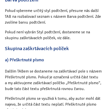
Pokud vybereme určitý styl podtržení, přesune nás další
TAB na rozbalovací seznam s názvem Barva podtržení. Zde
zvolíme barvu podtržení.
Pokud není vybrán Styl podtržení, dostaneme se na
skupinu zaškrtávacích políček, viz dále.
Skupina zaškrtávacích políček
a) Přeškrtnuté písmo
Dalším TABem se dostaneme na zaškrtávací pole s názvem
Přeškrtnuté písmo. Pokud je označená určitá část textu
a my aktivujeme zaškrtávací políčko „Přeškrtnuté písmo“,
bude tato část textu přeškrtnutá rovnou čarou.
Přeškrtnuté písmo se využívá k tomu, aby autor mohl dát
najevo, že určitá část textu neplatí. Přeškrtnuté písmo