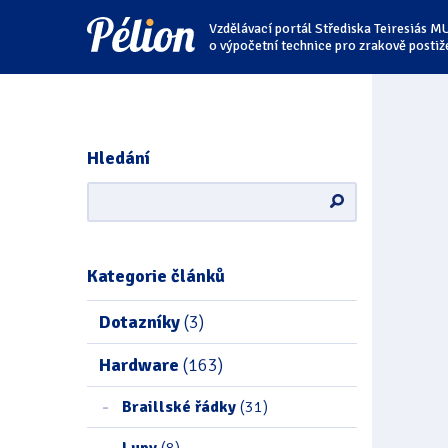
Přejít
Přejít
Přejít
Vzdělávací portál Střediska Teiresiás M
na
na
na
štítky
kategorie
obsah
o výpočetní technice pro zrakově postiž
Hledání
Kategorie článků
Dotazníky
(3)
Hardware
(163)
Braillské řádky
(31)
Lupy
(8)