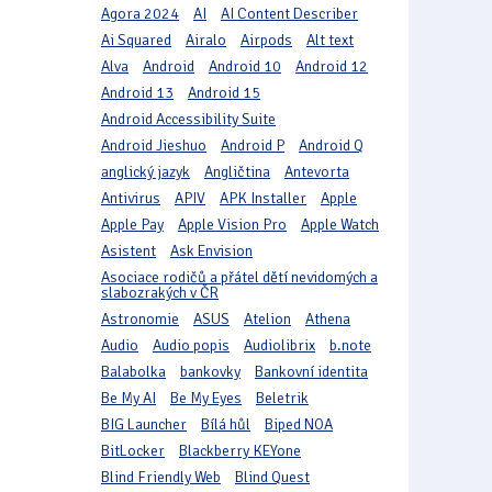
Agora 2024
AI
AI Content Describer
Ai Squared
Airalo
Airpods
Alt text
Alva
Android
Android 10
Android 12
Android 13
Android 15
Android Accessibility Suite
Android Jieshuo
Android P
Android Q
anglický jazyk
Angličtina
Antevorta
Antivirus
APIV
APK Installer
Apple
Apple Pay
Apple Vision Pro
Apple Watch
Asistent
Ask Envision
Asociace rodičů a přátel dětí nevidomých a
slabozrakých v ČR
Astronomie
ASUS
Atelion
Athena
Audio
Audio popis
Audiolibrix
b.note
Balabolka
bankovky
Bankovní identita
Be My AI
Be My Eyes
Beletrik
BIG Launcher
Bílá hůl
Biped NOA
BitLocker
Blackberry KEYone
Blind Friendly Web
Blind Quest