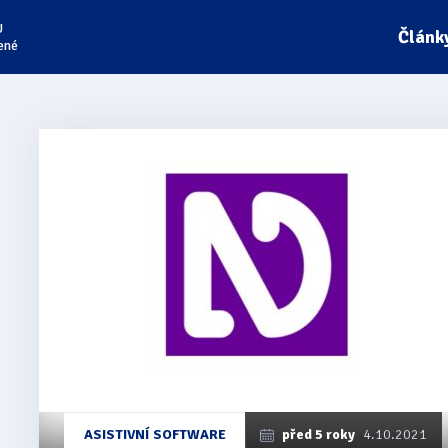
U
Článk
ené
ASISTIVNÍ SOFTWARE
před 5 roky
4.10.2021