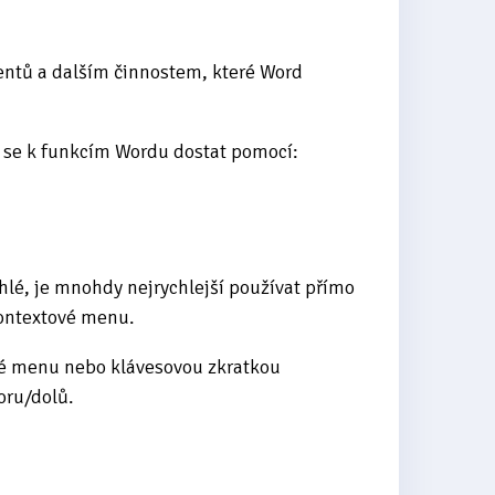
entů a dalším činnostem, které Word
se k funkcím Wordu dostat pomocí:
lé, je mnohdy nejrychlejší používat přímo
kontextové menu.
é menu nebo klávesovou zkratkou
oru/dolů.