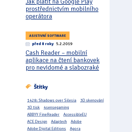
Jak platit na Google Play
prostřednictvím mobilního
operátora
ASISTIVNÍ SOFTWARE
před 8 roky
5.2.2019
Cash Reader – mobilní
aplikace na čtení bankovek
pro nevidomé a slabozraké
Štítky
1428: Shadows over Silesia
3D skenování
3D tisk
4sensegaming
ABBYY FineReader
AccessibleEU
ACE Design
Adaptech
Adobe
Adobe Digital Editions
Agora