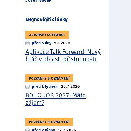
Josef Novák
Nejnovější články
ASISTIVNÍ SOFTWARE
před 3 dny
5.8.2026
Aplikace Talk Forward: Nový
hráč v oblasti přístupnosti
POZVÁNKY & OZNÁMENÍ
před 1 týdnem
29.7.2026
BOJ O JOB 2027: Máte
zájem?
POZVÁNKY & OZNÁMENÍ
před 2 týdny
22.7.2026