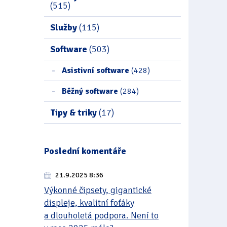
(515)
Služby
(115)
Software
(503)
Asistivní software
(428)
Běžný software
(284)
Tipy & triky
(17)
Poslední komentáře
21.9.2025 8:36
Výkonné čipsety, gigantické
displeje, kvalitní foťáky
a dlouholetá podpora. Není to