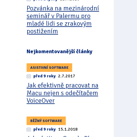
Pozvánka na mezinárodní
seminář v Palermu pro
mladé lidi se zrakovým
postižením
Nejkomentovanější články
ASISTIVNÍ SOFTWARE
před 9 roky
2.7.2017
Jak efektivně pracovat na
Macu nejen s odečítačem
VoiceOver
BĚŽNÝ SOFTWARE
před 9 roky
15.1.2018