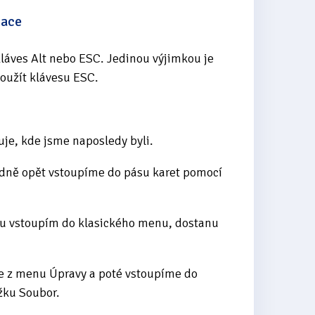
kace
kláves Alt nebo ESC. Jedinou výjimkou je
oužít klávesu ESC.
uje, kde jsme naposledy byli.
ledně opět vstoupíme do pásu karet pomocí
vu vstoupím do klasického menu, dostanu
e z menu Úpravy a poté vstoupíme do
žku Soubor.