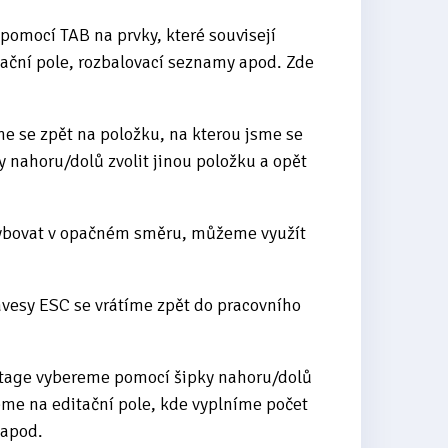
omocí TAB na prvky, které souvisejí
tační pole, rozbalovací seznamy apod. Zde
e se zpět na položku, na kterou jsme se
 nahoru/dolů zvolit jinou položku a opět
hybovat v opačném směru, můžeme využít
ávesy ESC se vrátíme zpět do pracovního
kstage vybereme pomocí šipky nahoru/dolů
me na editační pole, kde vyplníme počet
 apod.