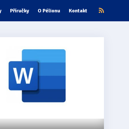
y
Příručky
O Pélionu
Kontakt