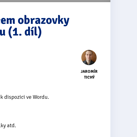
čem obrazovky
 (1. díl)
JAROMÍR
TICHÝ
k dispozici ve Wordu.
lky atd.